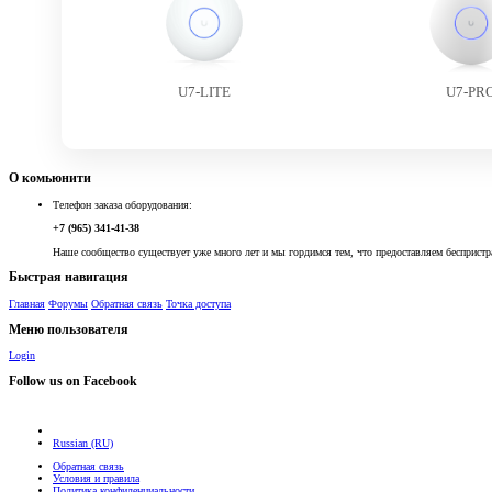
U7-LITE
U7-PR
О комьюнити
Телефон заказа оборудования:
+7 (965) 341-41-38
Наше сообщество существует уже много лет и мы гордимся тем, что предоставляем беспристр
Быстрая навигация
Главная
Форумы
Обратная связь
Точка доступа
Меню пользователя
Login
Follow us on Facebook
Russian (RU)
Обратная связь
Условия и правила
Политика конфиденциальности