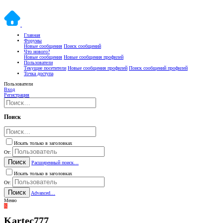
Главная
Форумы
Новые сообщения
Поиск сообщений
Что нового?
Новые сообщения
Новые сообщения профилей
Пользователи
Текущие посетители
Новые сообщения профилей
Поиск сообщений профилей
Точка доступа
Пользователи
Вход
Регистрация
Поиск
Искать только в заголовках
От:
Поиск
Расширенный поиск…
Искать только в заголовках
От:
Поиск
Advanced…
Меню
K
Kartec777