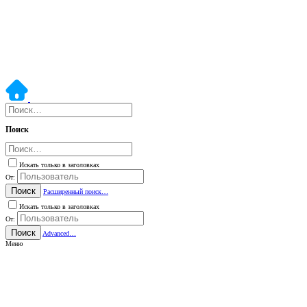
Поиск
Искать только в заголовках
От:
Поиск
Расширенный поиск…
Искать только в заголовках
От:
Поиск
Advanced…
Меню