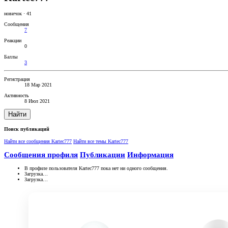
новичок
·
41
Сообщения
7
Реакции
0
Баллы
3
Регистрация
18 Мар 2021
Активность
8 Июл 2021
Найти
Поиск публикаций
Найти все сообщения Kartec777
Найти все темы Kartec777
Сообщения профиля
Публикации
Информация
В профиле пользователя Kartec777 пока нет ни одного сообщения.
Загрузка…
Загрузка…