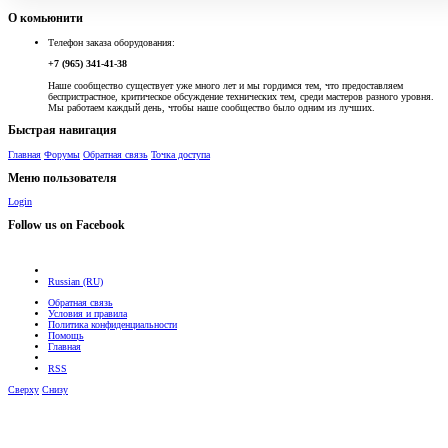
О комьюнити
Телефон заказа оборудования:
+7 (965) 341-41-38
Наше сообщество существует уже много лет и мы гордимся тем, что предоставляем
беспристрастное, критическое обсуждение технических тем, среди мастеров разного уровня.
Мы работаем каждый день, чтобы наше сообщество было одним из лучших.
Быстрая навигация
Главная
Форумы
Обратная связь
Точка доступа
Меню пользователя
Login
Follow us on Facebook
Russian (RU)
Обратная связь
Условия и правила
Политика конфиденциальности
Помощь
Главная
RSS
Сверху
Снизу