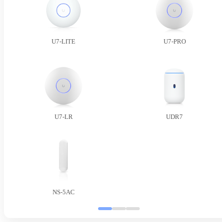
U7-LITE
U7-PRO
U7-LR
UDR7
NS-5AC