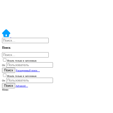
Поиск
Искать только в заголовках
От:
Поиск
Расширенный поиск…
Искать только в заголовках
От:
Поиск
Advanced…
Меню