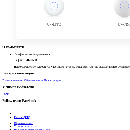
U7-LITE
U7-PR
О комьюнити
Телефон заказа оборудования:
+7 (965) 341-41-38
Наше сообщество существует уже много лет и мы гордимся тем, что предоставляем беспристр
Быстрая навигация
Главная
Форумы
Обратная связь
Точка доступа
Меню пользователя
Login
Follow us on Facebook
Russian (RU)
Обратная связь
Условия и правила
Политика конфиденциальности