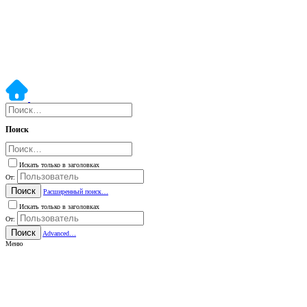
Поиск
Искать только в заголовках
От:
Поиск
Расширенный поиск…
Искать только в заголовках
От:
Поиск
Advanced…
Меню