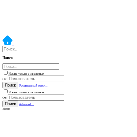
Поиск
Искать только в заголовках
От:
Поиск
Расширенный поиск…
Искать только в заголовках
От:
Поиск
Advanced…
Меню