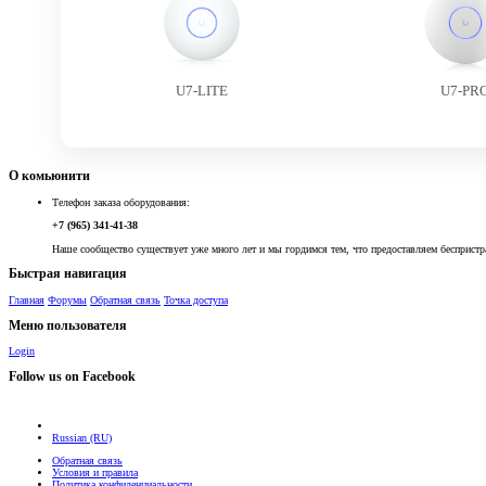
U7-LITE
U7-PR
О комьюнити
Телефон заказа оборудования:
+7 (965) 341-41-38
Наше сообщество существует уже много лет и мы гордимся тем, что предоставляем беспристр
Быстрая навигация
Главная
Форумы
Обратная связь
Точка доступа
Меню пользователя
Login
Follow us on Facebook
Russian (RU)
Обратная связь
Условия и правила
Политика конфиденциальности