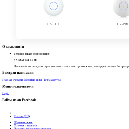
U7-LITE
U7-PR
О комьюнити
Телефон заказа оборудования:
+7 (965) 341-41-38
Наше сообщество существует уже много лет и мы гордимся тем, что предоставляем беспристр
Быстрая навигация
Главная
Форумы
Обратная связь
Точка доступа
Меню пользователя
Login
Follow us on Facebook
Russian (RU)
Обратная связь
Условия и правила
Политика конфиденциальности