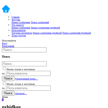
Главная
Форумы
Новые сообщения
Поиск сообщений
Что нового?
Новые сообщения
Новые сообщения профилей
Пользователи
Текущие посетители
Новые сообщения профилей
Поиск сообщений профилей
Точка доступа
Пользователи
Вход
Регистрация
Поиск
Искать только в заголовках
От:
Поиск
Расширенный поиск…
Искать только в заголовках
От:
Поиск
Advanced…
Меню
N
nzhidkov