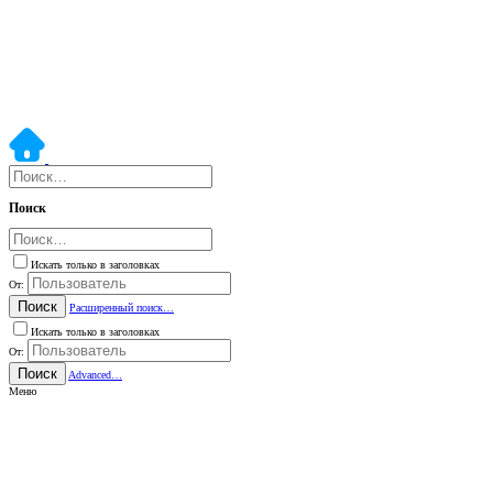
Поиск
Искать только в заголовках
От:
Поиск
Расширенный поиск…
Искать только в заголовках
От:
Поиск
Advanced…
Меню