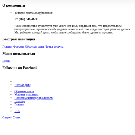
О комьюнити
Телефон заказа оборудования:
+7 (965) 341-41-38
Наше сообщество существует уже много лет и мы гордимся тем, что предоставляем
беспристрастное, критическое обсуждение технических тем, среди мастеров разного уровня.
Мы работаем каждый день, чтобы наше сообщество было одним из лучших.
Быстрая навигация
Главная
Форумы
Обратная связь
Точка доступа
Меню пользователя
Login
Follow us on Facebook
Russian (RU)
Обратная связь
Условия и правила
Политика конфиденциальности
Помощь
Главная
RSS
Сверху
Снизу