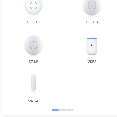
U7-LITE
U7-PRO
U7-LR
UDR7
NS-5AC