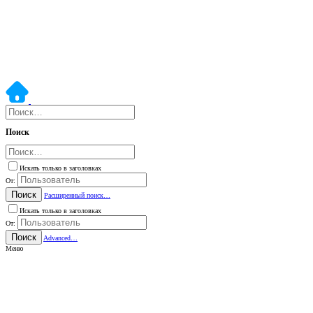
Поиск
Искать только в заголовках
От:
Поиск
Расширенный поиск…
Искать только в заголовках
От:
Поиск
Advanced…
Меню