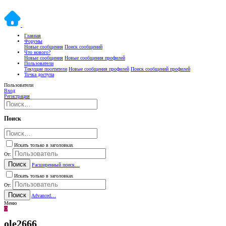
Главная
Форумы
Новые сообщения
Поиск сообщений
Что нового?
Новые сообщения
Новые сообщения профилей
Пользователи
Текущие посетители
Новые сообщения профилей
Поиск сообщений профилей
Точка доступа
Пользователи
Вход
Регистрация
Поиск
Искать только в заголовках
От:
Поиск
Расширенный поиск…
Искать только в заголовках
От:
Поиск
Advanced…
Меню
O
ole2666