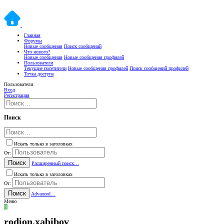
Главная
Форумы
Новые сообщения
Поиск сообщений
Что нового?
Новые сообщения
Новые сообщения профилей
Пользователи
Текущие посетители
Новые сообщения профилей
Поиск сообщений профилей
Точка доступа
Пользователи
Вход
Регистрация
Поиск
Искать только в заголовках
От:
Поиск
Расширенный поиск…
Искать только в заголовках
От:
Поиск
Advanced…
Меню
R
rodion.xabibov