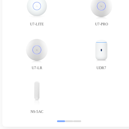
U7-LITE
U7-PRO
U7-LR
UDR7
NS-5AC