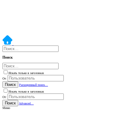
Поиск
Искать только в заголовках
От:
Поиск
Расширенный поиск…
Искать только в заголовках
От:
Поиск
Advanced…
Меню