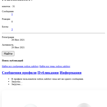
новичок
·
31
Сообщения
1
Реакции
0
Баллы
3
Регистрация
28 Июл 2021
Активность
29 Июл 2021
Найти
Поиск публикаций
Найти все сообщения rodion.xabibov
Найти все темы rodion.xabibov
Сообщения профиля
Публикации
Информация
В профиле пользователя rodion.xabibov пока нет ни одного сообщения.
Загрузка…
Загрузка…