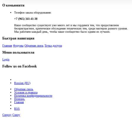
О комьюнити
Телефон заказа оборудования:
+7 (965) 341-41-38
Наше сообщество существует уже много лет и мы гордимся тем, что предоставляем
беспристрастное, критическое обсуждение технических тем, среди мастеров разного уровня.
Мы работаем каждый день, чтобы наше сообщество было одним из лучших.
Быстрая навигация
Главная
Форумы
Обратная связь
Точка доступа
Меню пользователя
Login
Follow us on Facebook
Russian (RU)
Обратная связь
Условия и правила
Политика конфиденциальности
Помощь
Главная
RSS
Сверху
Снизу