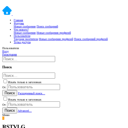
Главная
Форумы
Новые сообщения
Поиск сообщений
Что нового?
Новые сообщения
Новые сообщения профилей
Пользователи
Текущие посетители
Новые сообщения профилей
Поиск сообщений профилей
Точка доступа
Пользователи
Вход
Регистрация
Поиск
Искать только в заголовках
От:
Поиск
Расширенный поиск…
Искать только в заголовках
От:
Поиск
Advanced…
Меню
R
RSTVLG