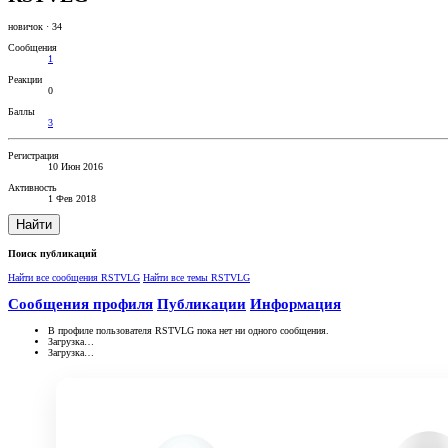
новичок
·
34
Сообщения
1
Реакции
0
Баллы
3
Регистрация
10 Июн 2016
Активность
1 Фев 2018
Найти
Поиск публикаций
Найти все сообщения RSTVLG
Найти все темы RSTVLG
Сообщения профиля
Публикации
Информация
В профиле пользователя RSTVLG пока нет ни одного сообщения.
Загрузка…
Загрузка…