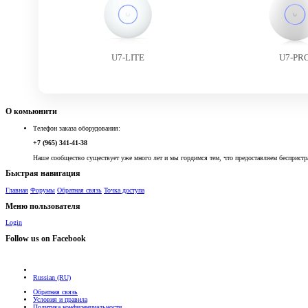
U7-LITE
U7-PR
О комьюнити
Телефон заказа оборудования:
+7 (965) 341-41-38
Наше сообщество существует уже много лет и мы гордимся тем, что предоставляем беспристр
Быстрая навигация
Главная
Форумы
Обратная связь
Точка доступа
Меню пользователя
Login
Follow us on Facebook
Russian (RU)
Обратная связь
Условия и правила
Политика конфиденциальности