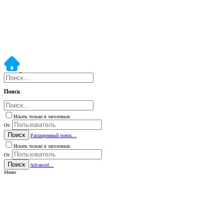
Поиск
Искать только в заголовках
От:
Поиск
Расширенный поиск…
Искать только в заголовках
От:
Поиск
Advanced…
Меню