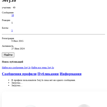
Serj.Io
участник
·
49
Сообщения
18
Реакции
5
Баллы
5
Регистрация
9 Июл 2015
Активность
27 Июн 2024
Найти
Поиск публикаций
Найти все сообщения Serj.Io
Найти все темы Serj.Io
Сообщения профиля
Публикации
Информация
В профиле пользователя Serj.Io пока нет ни одного сообщения.
Загрузка…
Загрузка…