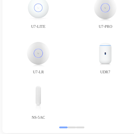
U7-LITE
U7-PRO
U7-LR
UDR7
NS-5AC