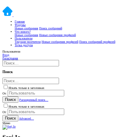
Главная
Форумы
Новые сообщения
Поиск сообщений
Что нового?
Новые сообщения
Новые сообщения профилей
Пользователи
Текущие посетители
Новые сообщения профилей
Поиск сообщений профилей
Точка доступа
Пользователи
Вход
Регистрация
Поиск
Искать только в заголовках
От:
Поиск
Расширенный поиск…
Искать только в заголовках
От:
Поиск
Advanced…
Меню