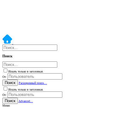
Поиск
Искать только в заголовках
От:
Поиск
Расширенный поиск…
Искать только в заголовках
От:
Поиск
Advanced…
Меню