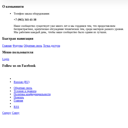
О комьюнити
Телефон заказа оборудования:
+7 (965) 341-41-38
Наше сообщество существует уже много лет и мы гордимся тем, что предоставляем
беспристрастное, критическое обсуждение технических тем, среди мастеров разного уровня.
Мы работаем каждый день, чтобы наше сообщество было одним из лучших.
Быстрая навигация
Главная
Форумы
Обратная связь
Точка доступа
Меню пользователя
Login
Follow us on Facebook
Russian (RU)
Обратная связь
Условия и правила
Политика конфиденциальности
Помощь
Главная
RSS
Сверху
Снизу