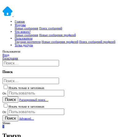
Главная
Форумы
Новые сообщения
Поиск сообщений
Что нового?
Новые сообщения
Новые сообщения профилей
Пользователи
Текущие посетители
Новые сообщения профилей
Поиск сообщений профилей
Точка доступа
Пользователи
Вход
Регистрация
Поиск
Искать только в заголовках
От:
Поиск
Расширенный поиск…
Искать только в заголовках
От:
Поиск
Advanced…
Меню
Т
Тимур