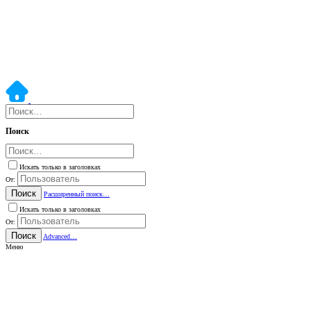
Поиск
Искать только в заголовках
От:
Поиск
Расширенный поиск…
Искать только в заголовках
От:
Поиск
Advanced…
Меню