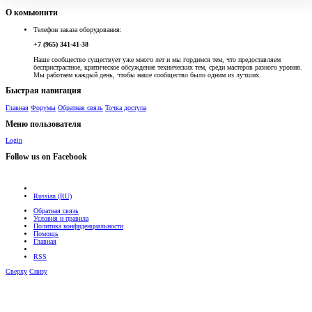
О комьюнити
Телефон заказа оборудования:
+7 (965) 341-41-38
Наше сообщество существует уже много лет и мы гордимся тем, что предоставляем
беспристрастное, критическое обсуждение технических тем, среди мастеров разного уровня.
Мы работаем каждый день, чтобы наше сообщество было одним из лучших.
Быстрая навигация
Главная
Форумы
Обратная связь
Точка доступа
Меню пользователя
Login
Follow us on Facebook
Russian (RU)
Обратная связь
Условия и правила
Политика конфиденциальности
Помощь
Главная
RSS
Сверху
Снизу