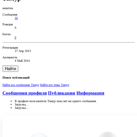
новичок
Сообщения
16
Реакции
0
Баллы
0
Регистрация
27 Апр 2013
Активность
4 Май 2014
Найти
Поиск публикаций
Найти все сообщения Тимур
Найти все темы Тимур
Сообщения профиля
Публикации
Информация
В профиле пользователя Тимур пока нет ни одного сообщения.
Загрузка…
Загрузка…