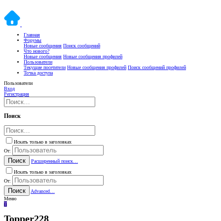
Главная
Форумы
Новые сообщения
Поиск сообщений
Что нового?
Новые сообщения
Новые сообщения профилей
Пользователи
Текущие посетители
Новые сообщения профилей
Поиск сообщений профилей
Точка доступа
Пользователи
Вход
Регистрация
Поиск
Искать только в заголовках
От:
Поиск
Расширенный поиск…
Искать только в заголовках
От:
Поиск
Advanced…
Меню
T
Topper228