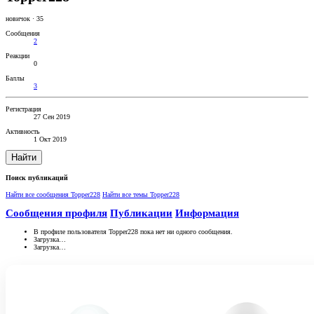
новичок
·
35
Сообщения
2
Реакции
0
Баллы
3
Регистрация
27 Сен 2019
Активность
1 Окт 2019
Найти
Поиск публикаций
Найти все сообщения Topper228
Найти все темы Topper228
Сообщения профиля
Публикации
Информация
В профиле пользователя Topper228 пока нет ни одного сообщения.
Загрузка…
Загрузка…