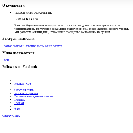
О комьюнити
Телефон заказа оборудования:
+7 (965) 341-41-38
Наше сообщество существует уже много лет и мы гордимся тем, что предоставляем
беспристрастное, критическое обсуждение технических тем, среди мастеров разного уровня.
Мы работаем каждый день, чтобы наше сообщество было одним из лучших.
Быстрая навигация
Главная
Форумы
Обратная связь
Точка доступа
Меню пользователя
Login
Follow us on Facebook
Russian (RU)
Обратная связь
Условия и правила
Политика конфиденциальности
Помощь
Главная
RSS
Сверху
Снизу