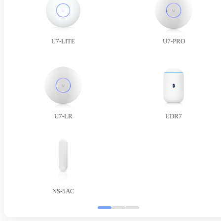
U7-LITE
U7-PRO
U7-LR
UDR7
NS-5AC