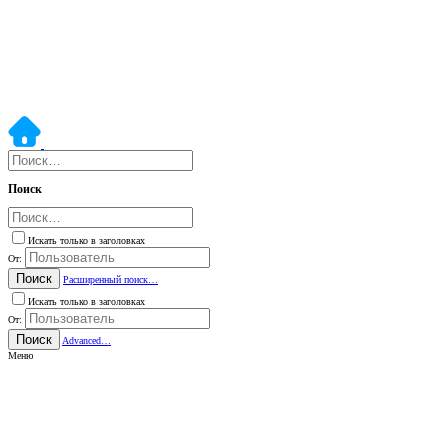
Поиск
Искать только в заголовках
От:
Поиск
Расширенный поиск…
Искать только в заголовках
От:
Поиск
Advanced…
Меню