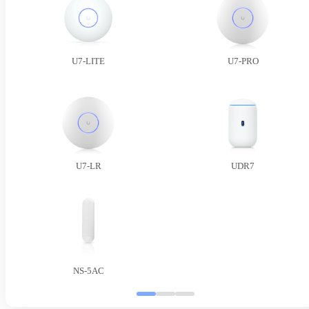
U7-LITE
U7-PRO
U7-LR
UDR7
NS-5AC