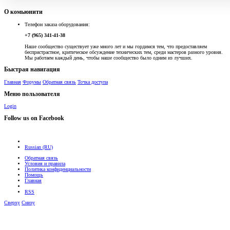
О комьюнити
Телефон заказа оборудования:
+7 (965) 341-41-38
Наше сообщество существует уже много лет и мы гордимся тем, что предоставляем
беспристрастное, критическое обсуждение технических тем, среди мастеров разного уровня.
Мы работаем каждый день, чтобы наше сообщество было одним из лучших.
Быстрая навигация
Главная
Форумы
Обратная связь
Точка доступа
Меню пользователя
Login
Follow us on Facebook
Russian (RU)
Обратная связь
Условия и правила
Политика конфиденциальности
Помощь
Главная
RSS
Сверху
Снизу