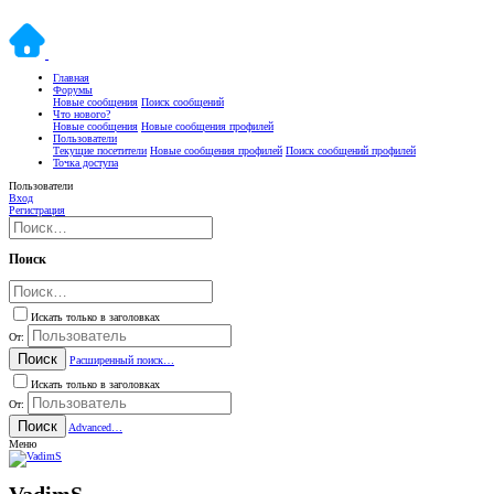
Главная
Форумы
Новые сообщения
Поиск сообщений
Что нового?
Новые сообщения
Новые сообщения профилей
Пользователи
Текущие посетители
Новые сообщения профилей
Поиск сообщений профилей
Точка доступа
Пользователи
Вход
Регистрация
Поиск
Искать только в заголовках
От:
Поиск
Расширенный поиск…
Искать только в заголовках
От:
Поиск
Advanced…
Меню