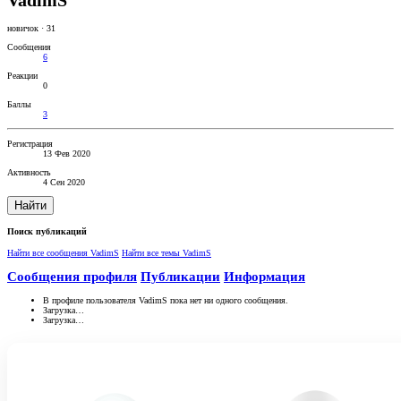
VadimS
новичок
·
31
Сообщения
6
Реакции
0
Баллы
3
Регистрация
13 Фев 2020
Активность
4 Сен 2020
Найти
Поиск публикаций
Найти все сообщения VadimS
Найти все темы VadimS
Сообщения профиля
Публикации
Информация
В профиле пользователя VadimS пока нет ни одного сообщения.
Загрузка…
Загрузка…