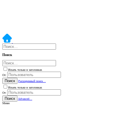
Поиск
Искать только в заголовках
От:
Поиск
Расширенный поиск…
Искать только в заголовках
От:
Поиск
Advanced…
Меню