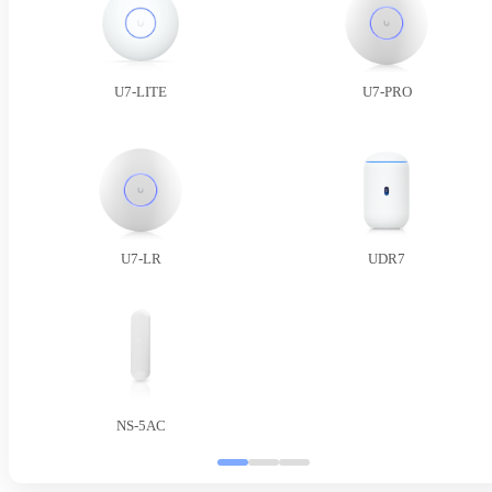
U7-LITE
U7-PRO
U7-LR
UDR7
NS-5AC