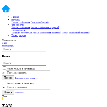
Главная
Форумы
Новые сообщения
Поиск сообщений
Что нового?
Новые сообщения
Новые сообщения профилей
Пользователи
Текущие посетители
Новые сообщения профилей
Поиск сообщений профилей
Точка доступа
Пользователи
Вход
Регистрация
Поиск
Искать только в заголовках
От:
Поиск
Расширенный поиск…
Искать только в заголовках
От:
Поиск
Advanced…
Меню
Z
ZAN