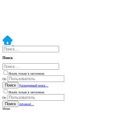
Поиск
Искать только в заголовках
От:
Поиск
Расширенный поиск…
Искать только в заголовках
От:
Поиск
Advanced…
Меню