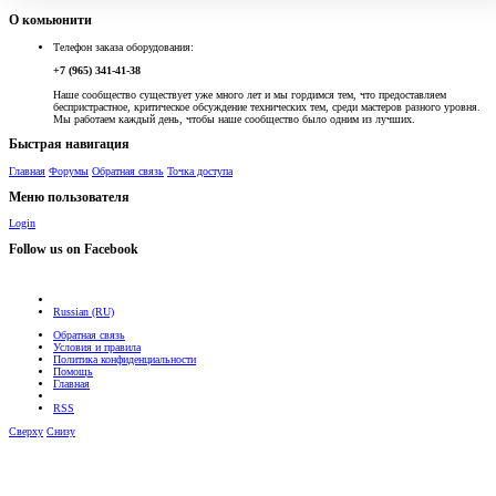
О комьюнити
Телефон заказа оборудования:
+7 (965) 341-41-38
Наше сообщество существует уже много лет и мы гордимся тем, что предоставляем
беспристрастное, критическое обсуждение технических тем, среди мастеров разного уровня.
Мы работаем каждый день, чтобы наше сообщество было одним из лучших.
Быстрая навигация
Главная
Форумы
Обратная связь
Точка доступа
Меню пользователя
Login
Follow us on Facebook
Russian (RU)
Обратная связь
Условия и правила
Политика конфиденциальности
Помощь
Главная
RSS
Сверху
Снизу