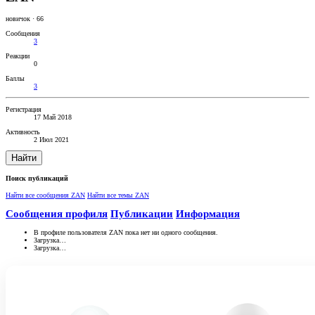
новичок
·
66
Сообщения
3
Реакции
0
Баллы
3
Регистрация
17 Май 2018
Активность
2 Июл 2021
Найти
Поиск публикаций
Найти все сообщения ZAN
Найти все темы ZAN
Сообщения профиля
Публикации
Информация
В профиле пользователя ZAN пока нет ни одного сообщения.
Загрузка…
Загрузка…