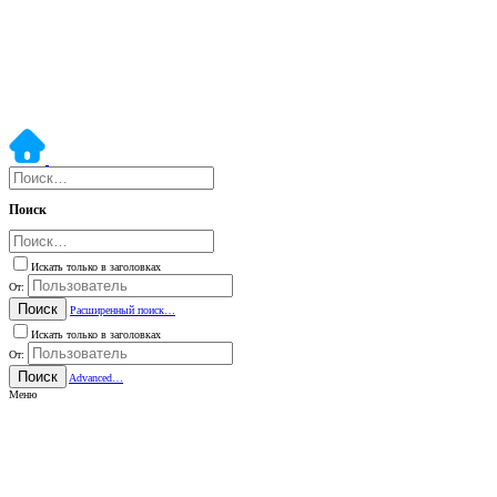
Поиск
Искать только в заголовках
От:
Поиск
Расширенный поиск…
Искать только в заголовках
От:
Поиск
Advanced…
Меню