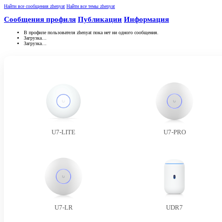
Найти все сообщения zhenyat
Найти все темы zhenyat
Сообщения профиля
Публикации
Информация
В профиле пользователя zhenyat пока нет ни одного сообщения.
Загрузка…
Загрузка…
U7-LITE
U7-PRO
U7-LR
UDR7