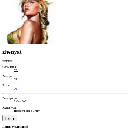
zhenyat
знающий
Сообщения
126
Реакции
29
Баллы
30
Регистрация
3 Сен 2021
Активность
Понедельник в 17:10
Найти
Поиск публикаций