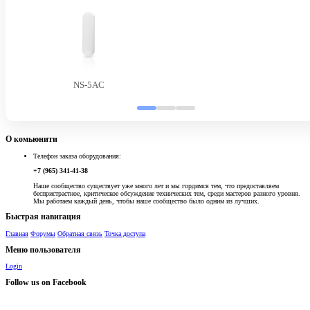
NS-5AC
О комьюнити
Телефон заказа оборудования:
+7 (965) 341-41-38
Наше сообщество существует уже много лет и мы гордимся тем, что предоставляем
беспристрастное, критическое обсуждение технических тем, среди мастеров разного уровня.
Мы работаем каждый день, чтобы наше сообщество было одним из лучших.
Быстрая навигация
Главная
Форумы
Обратная связь
Точка доступа
Меню пользователя
Login
Follow us on Facebook