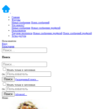
Главная
Форумы
Новые сообщения
Поиск сообщений
Что нового?
Новые сообщения
Новые сообщения профилей
Пользователи
Текущие посетители
Новые сообщения профилей
Поиск сообщений профилей
Точка доступа
Пользователи
Вход
Регистрация
Поиск
Искать только в заголовках
От:
Поиск
Расширенный поиск…
Искать только в заголовках
От:
Поиск
Advanced…
Меню