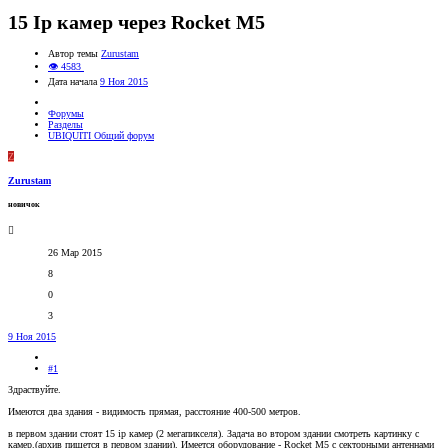
15 Ip камер через Rocket M5
Автор темы
Zurustam
👁 4583
Дата начала
9 Ноя 2015
Форумы
Разделы
UBIQUITI Общий форум
Z
Zurustam
новичок
26 Мар 2015
8
0
3
9 Ноя 2015
#1
Здраствуйте.
Имеются два здания - видимость прямая, расстояние 400-500 метров.
в первом здании стоят 15 ip камер (2 мегапикселя). Задача во втором здании смотреть картинку с
камер.(архив пишется в первом здании). Имеется оборудование - Rocket M5 c секторными антеннами