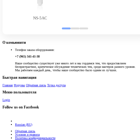
NS-5AC
О комьюнити
Телефон заказа оборудования:
+7 (965) 341-41-38
Наше сообщество существует уже много лет и мы гордимся тем, что предоставляем
беспристрастное, критическое обсуждение технических тем, среди мастеров разного уровня.
Мы работаем каждый день, чтобы наше сообщество было одним из лучших.
Быстрая навигация
Главная
Форумы
Обратная связь
Точка доступа
Меню пользователя
Login
Follow us on Facebook
Russian (RU)
Обратная связь
Условия и правила
Политика конфиденциальности