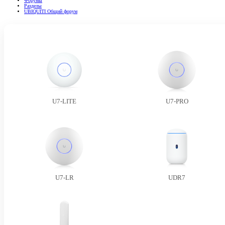
Форумы
Разделы
UBIQUITI Общий форум
U7-LITE
U7-PRO
U7-LR
UDR7