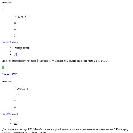
новичок
26 Мар 2015
8
0
3
10 Ноя 2015
Автор темы
#5
две - я имел ввиду по одной на здание. у Rocket M5 выше скорость чем у NS M5 ?
L
Leonid2712
новичок
7 Окт 2015
132
7
0
10 Ноя 2015
#6
Да, у них выше. до 150 Мегабит а также устойчивость сигнала, не занятость каналов на 5 Гигагерц,
меньше потребление дальше видят.