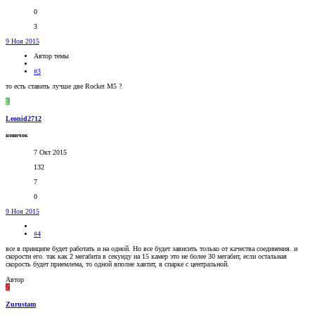
0
3
9 Ноя 2015
Автор темы
#3
то есть ставить лучше две Rocket M5 ?
L
Leonid2712
новичок
7 Окт 2015
132
7
0
9 Ноя 2015
#4
все в принципе будет работать и на одной. Но все будет зависить только от качества соединения. и
скорости его. так как 2 мегабита в секунду на 15 камер это не более 30 мегабит, если остальная
скорость будет приемлема, то одной вполне хавтит, в спарке с центральной.
Автор
Z
Zurustam