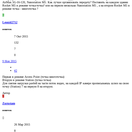
AirMax 5G-16-120, Nanostation M5. Как лучше организовать передачу? Поставить на каждом здании
Rocket M5 в режиме точка-точка? или на первом несколько Nanostation M5 , а на втором Rocket M5 в
режиме точка - многоточка ?
L
Leonid2712
новичок
7 Окт 2015
132
7
0
9 Ноя 2015
#2
Первая в режиме Access Point (точка многоточка)
Вторую в режиме Station (точка точка)
Для снятия нагрузки разбей на части поток видео, на каждой IP камере прописываешь шлюз на свою
точку (Station) 7 на первую 8 на вторую.
Автор
Z
Zurustam
новичок
26 Мар 2015
8