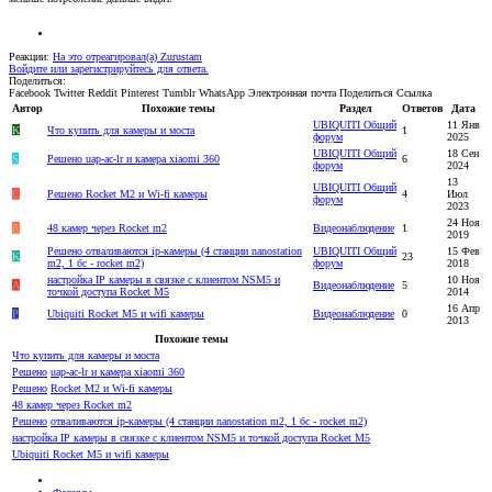
Реакции:
На это отреагировал(а)
Zurustam
Войдите или зарегистрируйтесь для ответа.
Поделиться:
Facebook
Twitter
Reddit
Pinterest
Tumblr
WhatsApp
Электронная почта
Поделиться
Ссылка
Автор
Похожие темы
Раздел
Ответов
Дата
UBIQUITI Общий
11 Янв
K
Что купить для камеры и моста
1
форум
2025
UBIQUITI Общий
18 Сен
S
Решено
uap-ac-lr и камера xiaomi 360
6
форум
2024
13
UBIQUITI Общий
C
Решено
Rocket M2 и Wi-fi камеры
4
Июл
форум
2023
24 Ноя
R
48 камер через Rocket m2
Видеонаблюдение
1
2019
Решено
отваливаются ip-камеры (4 станции nanostation
UBIQUITI Общий
15 Фев
K
23
m2, 1 бс - rocket m2)
форум
2018
настройка IP камеры в связке с клиентом NSM5 и
10 Ноя
A
Видеонаблюдение
5
точкой доступа Rocket M5
2014
16 Апр
P
Ubiquiti Rocket M5 и wifi камеры
Видеонаблюдение
0
2013
Похожие темы
Что купить для камеры и моста
Решено
uap-ac-lr и камера xiaomi 360
Решено
Rocket M2 и Wi-fi камеры
48 камер через Rocket m2
Решено
отваливаются ip-камеры (4 станции nanostation m2, 1 бс - rocket m2)
настройка IP камеры в связке с клиентом NSM5 и точкой доступа Rocket M5
Ubiquiti Rocket M5 и wifi камеры