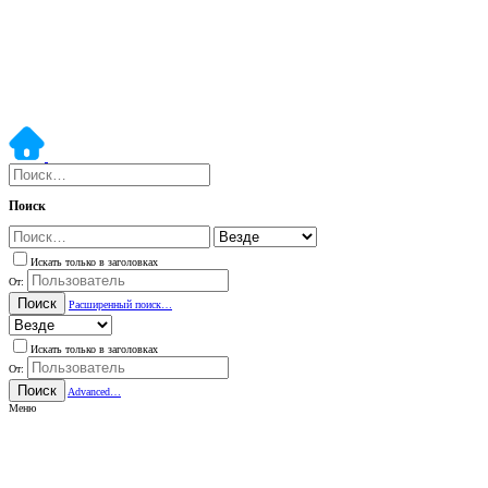
Поиск
Искать только в заголовках
От:
Поиск
Расширенный поиск…
Искать только в заголовках
От:
Поиск
Advanced…
Меню