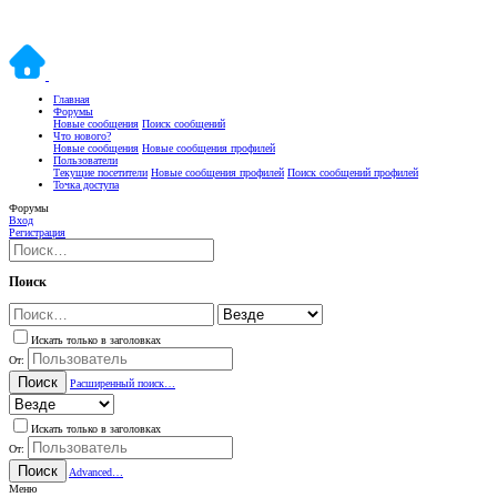
Главная
Форумы
Новые сообщения
Поиск сообщений
Что нового?
Новые сообщения
Новые сообщения профилей
Пользователи
Текущие посетители
Новые сообщения профилей
Поиск сообщений профилей
Точка доступа
Форумы
Вход
Регистрация
Поиск
Искать только в заголовках
От:
Поиск
Расширенный поиск…
Искать только в заголовках
От:
Поиск
Advanced…
Меню