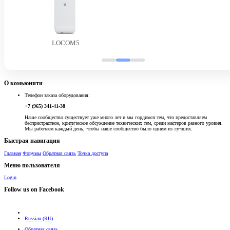
LOCOM5
О комьюнити
Телефон заказа оборудования:
+7 (965) 341-41-38
Наше сообщество существует уже много лет и мы гордимся тем, что предоставляем
беспристрастное, критическое обсуждение технических тем, среди мастеров разного уровня.
Мы работаем каждый день, чтобы наше сообщество было одним из лучших.
Быстрая навигация
Главная
Форумы
Обратная связь
Точка доступа
Меню пользователя
Login
Follow us on Facebook
Russian (RU)
Обратная связь