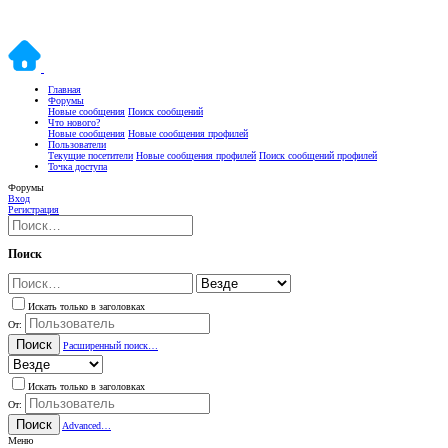
Главная
Форумы
Новые сообщения
Поиск сообщений
Что нового?
Новые сообщения
Новые сообщения профилей
Пользователи
Текущие посетители
Новые сообщения профилей
Поиск сообщений профилей
Точка доступа
Форумы
Вход
Регистрация
Поиск
Искать только в заголовках
От:
Поиск
Расширенный поиск…
Искать только в заголовках
От:
Поиск
Advanced…
Меню