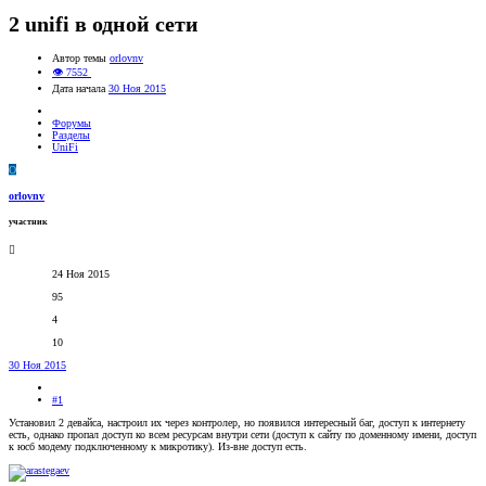
2 unifi в одной сети
Автор темы
orlovnv
👁 7552
Дата начала
30 Ноя 2015
Форумы
Разделы
UniFi
O
orlovnv
участник
24 Ноя 2015
95
4
10
30 Ноя 2015
#1
Установил 2 девайса, настроил их через контролер, но появился интересный баг, доступ к интернету
есть, однако пропал доступ ко всем ресурсам внутри сети (доступ к сайту по доменному имени, доступ
к юсб модему подключенному к микротику). Из-вне доступ есть.