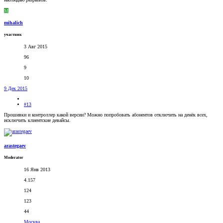
M
mihalich
участник
3 Авг 2015
96
9
10
9 Дек 2015
#13
Прошивки и контроллер какой версии? Можно попробовать абонентов отключить на денёк всех,
исключить клиентские девайсы.
arastegaev
Moderator
16 Янв 2013
4.157
124
123
44
Москва