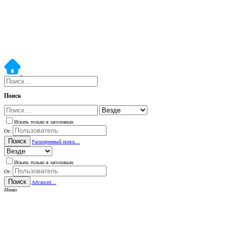
Поиск
Искать только в заголовках
От:
Поиск
Расширенный поиск…
Искать только в заголовках
От:
Поиск
Advanced…
Меню