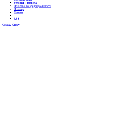
Условия и правила
Политика конфиденциальности
Помощь
Главная
RSS
Сверху
Снизу