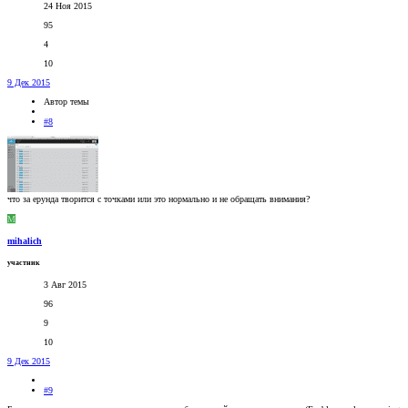
24 Ноя 2015
95
4
10
9 Дек 2015
Автор темы
#8
что за ерунда творится с точками или это нормально и не обращать внимания?
M
mihalich
участник
3 Авг 2015
96
9
10
9 Дек 2015
#9