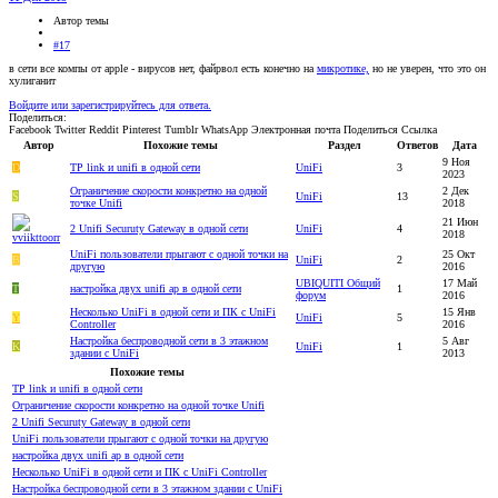
Автор темы
#17
в сети все компы от apple - вирусов нет, файрвол есть конечно на
микротике,
но не уверен, что это он
хулиганит
Войдите или зарегистрируйтесь для ответа.
Поделиться:
Facebook
Twitter
Reddit
Pinterest
Tumblr
WhatsApp
Электронная почта
Поделиться
Ссылка
Автор
Похожие темы
Раздел
Ответов
Дата
9 Ноя
D
TP link и unifi в одной сети
UniFi
3
2023
Ограничение скорости конкретно на одной
2 Дек
S
UniFi
13
точке Unifi
2018
21 Июн
2 Unifi Securuty Gateway в одной сети
UniFi
4
2018
UniFi пользователи прыгают с одной точки на
25 Окт
В
UniFi
2
другую
2016
UBIQUITI Общий
17 Май
T
настройка двух unifi ap в одной сети
1
форум
2016
Несколько UniFi в одной сети и ПК с UniFi
15 Янв
Y
UniFi
5
Controller
2016
Настройка беспроводной сети в 3 этажном
5 Авг
K
UniFi
1
здании с UniFi
2013
Похожие темы
TP link и unifi в одной сети
Ограничение скорости конкретно на одной точке Unifi
2 Unifi Securuty Gateway в одной сети
UniFi пользователи прыгают с одной точки на другую
настройка двух unifi ap в одной сети
Несколько UniFi в одной сети и ПК с UniFi Controller
Настройка беспроводной сети в 3 этажном здании с UniFi