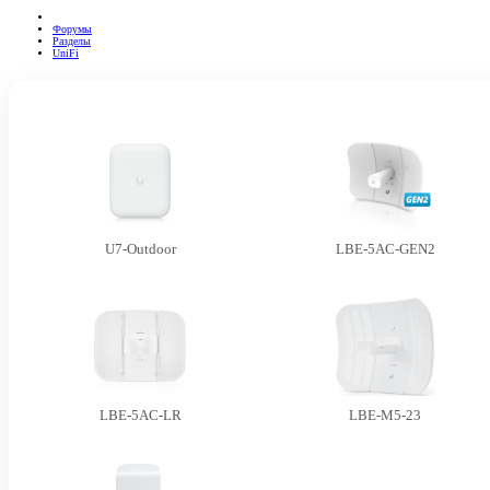
Форумы
Разделы
UniFi
U7-Outdoor
LBE-5AC-GEN2
LBE-5AC-LR
LBE-M5-23