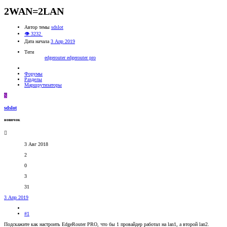
2WAN=2LAN
Автор темы
sdslot
👁 3232
Дата начала
3 Апр 2019
Теги
edgerouter
edgerouter pro
Форумы
Разделы
Маршрутизаторы
S
sdslot
новичок
3 Авг 2018
2
0
3
31
3 Апр 2019
#1
Подскажите как настроить EdgeRouter PRO, что бы 1 провайдер работал на lan1, а второй lan2.