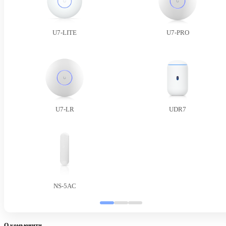
U7-LITE
U7-PRO
U7-LR
UDR7
NS-5AC
О комьюнити