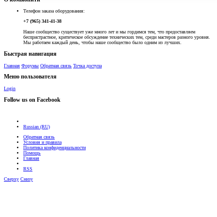
Телефон заказа оборудования:
+7 (965) 341-41-38
Наше сообщество существует уже много лет и мы гордимся тем, что предоставляем
беспристрастное, критическое обсуждение технических тем, среди мастеров разного уровня.
Мы работаем каждый день, чтобы наше сообщество было одним из лучших.
Быстрая навигация
Главная
Форумы
Обратная связь
Точка доступа
Меню пользователя
Login
Follow us on Facebook
Russian (RU)
Обратная связь
Условия и правила
Политика конфиденциальности
Помощь
Главная
RSS
Сверху
Снизу