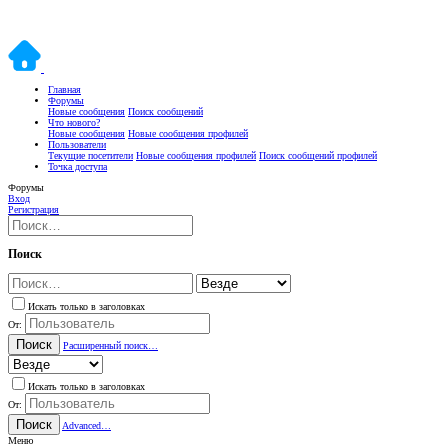
Главная
Форумы
Новые сообщения
Поиск сообщений
Что нового?
Новые сообщения
Новые сообщения профилей
Пользователи
Текущие посетители
Новые сообщения профилей
Поиск сообщений профилей
Точка доступа
Форумы
Вход
Регистрация
Поиск
Искать только в заголовках
От:
Поиск
Расширенный поиск…
Искать только в заголовках
От:
Поиск
Advanced…
Меню