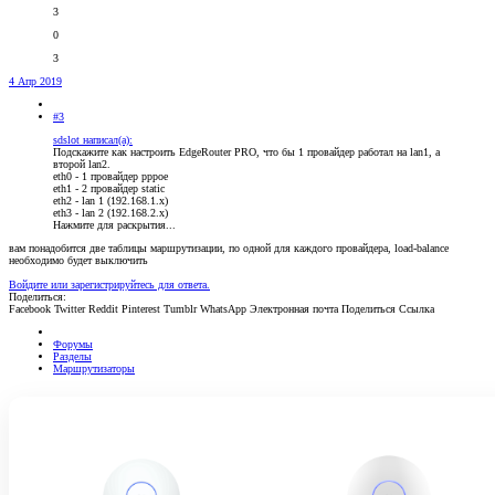
3
0
3
4 Апр 2019
#3
sdslot написал(а):
Подскажите как настроить EdgeRouter PRO, что бы 1 провайдер работал на lan1, а
второй lan2.
eth0 - 1 провайдер pppoe
eth1 - 2 провайдер static
eth2 - lan 1 (192.168.1.x)
eth3 - lan 2 (192.168.2.x)
Нажмите для раскрытия...
вам понадобится две таблицы маршрутизации, по одной для каждого провайдера, load-balance
необходимо будет выключить
Войдите или зарегистрируйтесь для ответа.
Поделиться:
Facebook
Twitter
Reddit
Pinterest
Tumblr
WhatsApp
Электронная почта
Поделиться
Ссылка
Форумы
Разделы
Маршрутизаторы