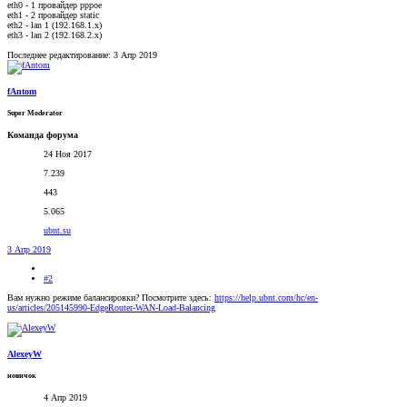
eth0 - 1 провайдер pppoe
eth1 - 2 провайдер static
eth2 - lan 1 (192.168.1.x)
eth3 - lan 2 (192.168.2.x)
Последнее редактирование:
3 Апр 2019
fAntom
Super Moderator
Команда форума
24 Ноя 2017
7.239
443
5.065
ubnt.su
3 Апр 2019
#2
Вам нужно режиме балансировки? Посмотрите здесь:
https://help.ubnt.com/hc/en-
us/articles/205145990-EdgeRouter-WAN-Load-Balancing
AlexeyW
новичок
4 Апр 2019