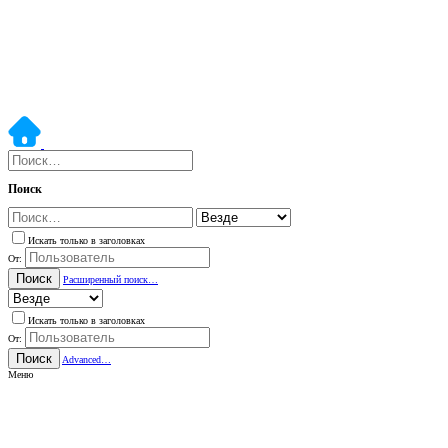
Поиск
Искать только в заголовках
От:
Поиск
Расширенный поиск…
Искать только в заголовках
От:
Поиск
Advanced…
Меню