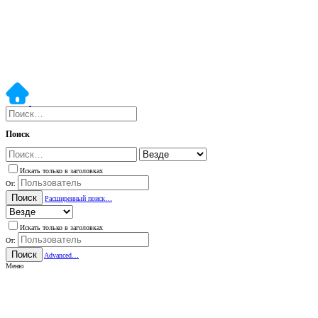
Поиск
Искать только в заголовках
От:
Поиск
Расширенный поиск…
Искать только в заголовках
От:
Поиск
Advanced…
Меню