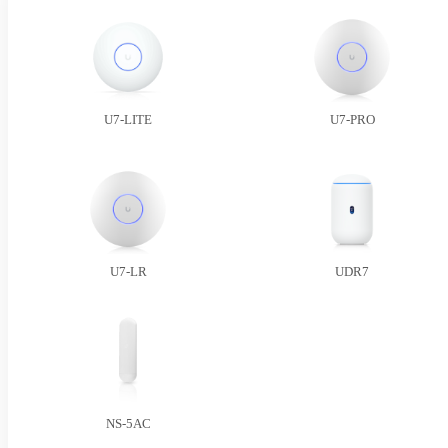
U7-LITE
U7-PRO
U7-LR
UDR7
NS-5AC