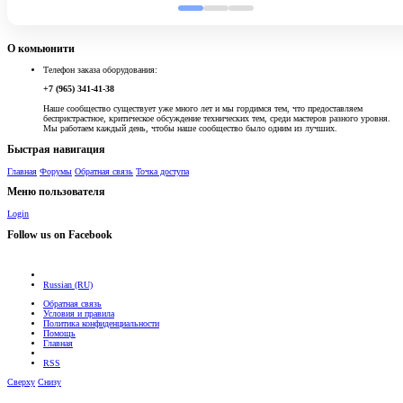
О комьюнити
Телефон заказа оборудования:
+7 (965) 341-41-38
Наше сообщество существует уже много лет и мы гордимся тем, что предоставляем
беспристрастное, критическое обсуждение технических тем, среди мастеров разного уровня.
Мы работаем каждый день, чтобы наше сообщество было одним из лучших.
Быстрая навигация
Главная
Форумы
Обратная связь
Точка доступа
Меню пользователя
Login
Follow us on Facebook
Russian (RU)
Обратная связь
Условия и правила
Политика конфиденциальности
Помощь
Главная
RSS
Сверху
Снизу