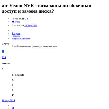
air Vision NVR - возможны ли облачный
доступ и замена диска?
Автор темы
C-S
👁 4402
Дата начала
16 Апр 2024
Форумы
Разделы
Видеонаблюдение
Статус
В этой теме нельзя размещать новые ответы.
C
C-S
новичок
27 Дек 2016
20
0
3
43
16 Апр 2024
#1