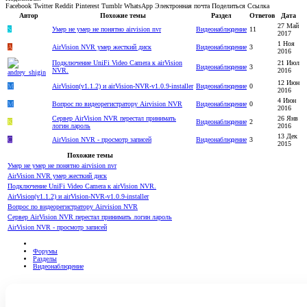
Facebook
Twitter
Reddit
Pinterest
Tumblr
WhatsApp
Электронная почта
Поделиться
Ссылка
Автор
Похожие темы
Раздел
Ответов
Дата
27 Май
S
Умер не умер не понятно airvision nvr
Видеонаблюдение
11
2017
1 Ноя
A
AirVision NVR умер жесткий диск
Видеонаблюдение
3
2016
Подключение UniFi Video Camera к airVision
21 Июл
Видеонаблюдение
3
NVR.
2016
12 Июн
M
AirVision(v1.1.2) и airVision-NVR-v1.0.9-installer
Видеонаблюдение
0
2016
4 Июн
M
Вопрос по видеорегистратору Airvision NVR
Видеонаблюдение
0
2016
Сервер AirVision NVR перестал принимать
26 Янв
K
Видеонаблюдение
2
логин лароль
2016
13 Дек
C
AirVision NVR - просмотр записей
Видеонаблюдение
3
2015
Похожие темы
Умер не умер не понятно airvision nvr
AirVision NVR умер жесткий диск
Подключение UniFi Video Camera к airVision NVR.
AirVision(v1.1.2) и airVision-NVR-v1.0.9-installer
Вопрос по видеорегистратору Airvision NVR
Сервер AirVision NVR перестал принимать логин лароль
AirVision NVR - просмотр записей
Форумы
Разделы
Видеонаблюдение