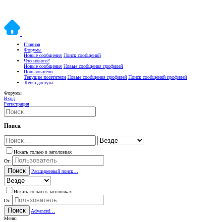
Главная
Форумы
Новые сообщения
Поиск сообщений
Что нового?
Новые сообщения
Новые сообщения профилей
Пользователи
Текущие посетители
Новые сообщения профилей
Поиск сообщений профилей
Точка доступа
Форумы
Вход
Регистрация
Поиск
Искать только в заголовках
От:
Поиск
Расширенный поиск…
Искать только в заголовках
От:
Поиск
Advanced…
Меню