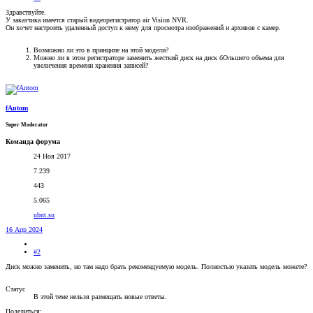
Здравствуйте.
У заказчика имеется старый видеорегистратор air Vision NVR.
Он хочет настроить удаленный доступ к нему для просмотра изображений и архивов с камер.
Возможно ли это в принципе на этой модели?
Можно ли в этом регистраторе заменить жесткий диск на диск бОльшего объема для
увеличения времени хранения записей?
fAntom
Super Moderator
Команда форума
24 Ноя 2017
7.239
443
5.065
ubnt.su
16 Апр 2024
#2
Диск можно заменить, но там надо брать рекомендуемую модель. Полностью указать модель можете?
Статус
В этой теме нельзя размещать новые ответы.
Поделиться: