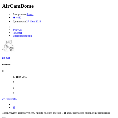
AirCamDome
Автор темы
dd-wrt
👁 4452
Дата начала
27 Июл 2015
Форумы
Разделы
Видеонаблюдение
dd-wrt
новичок
27 Июл 2015
2
0
0
27 Июл 2015
#1
Здравствуйте, интересует есть ли ПО под нее для х86 ? И какое последнее обновление прошивки.