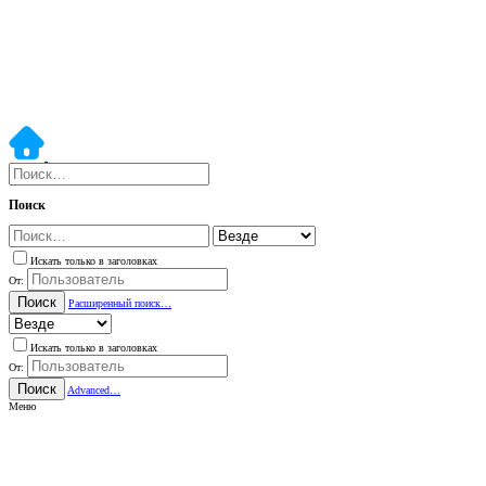
Поиск
Искать только в заголовках
От:
Поиск
Расширенный поиск…
Искать только в заголовках
От:
Поиск
Advanced…
Меню