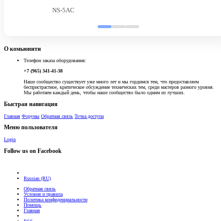
NS-5AC
О комьюнити
Телефон заказа оборудования:
+7 (965) 341-41-38
Наше сообщество существует уже много лет и мы гордимся тем, что предоставляем
беспристрастное, критическое обсуждение технических тем, среди мастеров разного уровня.
Мы работаем каждый день, чтобы наше сообщество было одним из лучших.
Быстрая навигация
Главная
Форумы
Обратная связь
Точка доступа
Меню пользователя
Login
Follow us on Facebook
Russian (RU)
Обратная связь
Условия и правила
Политика конфиденциальности
Помощь
Главная