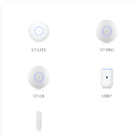
U7-LITE
U7-PRO
U7-LR
UDR7