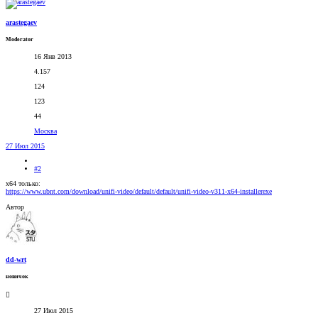
arastegaev
Moderator
16 Янв 2013
4.157
124
123
44
Москва
27 Июл 2015
#2
x64 только:
https://www.ubnt.com/download/unifi-video/default/default/unifi-video-v311-x64-installerexe
Автор
dd-wrt
новичок
27 Июл 2015