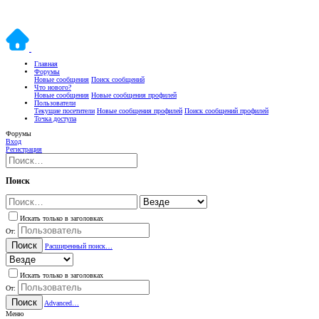
Главная
Форумы
Новые сообщения
Поиск сообщений
Что нового?
Новые сообщения
Новые сообщения профилей
Пользователи
Текущие посетители
Новые сообщения профилей
Поиск сообщений профилей
Точка доступа
Форумы
Вход
Регистрация
Поиск
Искать только в заголовках
От:
Поиск
Расширенный поиск…
Искать только в заголовках
От:
Поиск
Advanced…
Меню