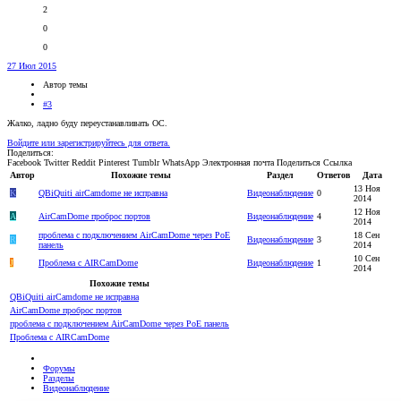
2
0
0
27 Июл 2015
Автор темы
#3
Жалко, ладно буду переустанавливать ОС.
Войдите или зарегистрируйтесь для ответа.
Поделиться:
Facebook
Twitter
Reddit
Pinterest
Tumblr
WhatsApp
Электронная почта
Поделиться
Ссылка
Автор
Похожие темы
Раздел
Ответов
Дата
13 Ноя
K
QBiQuiti airCamdome не исправна
Видеонаблюдение
0
2014
12 Ноя
А
AirCamDome проброс портов
Видеонаблюдение
4
2014
проблема с подключением AirCamDome через PoE
18 Сен
R
Видеонаблюдение
3
панель
2014
10 Сен
J
Проблема с AIRCamDome
Видеонаблюдение
1
2014
Похожие темы
QBiQuiti airCamdome не исправна
AirCamDome проброс портов
проблема с подключением AirCamDome через PoE панель
Проблема с AIRCamDome
Форумы
Разделы
Видеонаблюдение