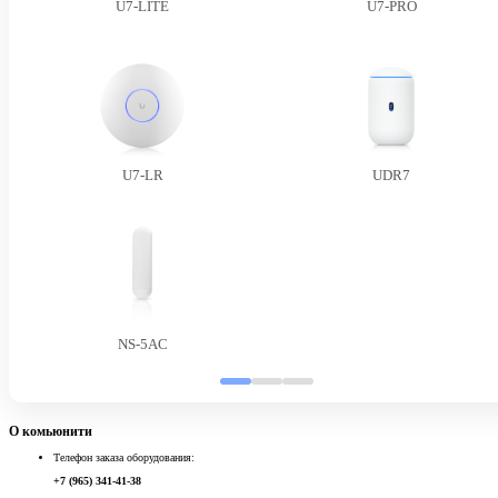
U7-LITE
U7-PRO
U7-LR
UDR7
NS-5AC
О комьюнити
Телефон заказа оборудования:
+7 (965) 341-41-38