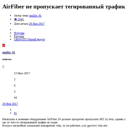
AirFiber не пропускает тегированный трафик
Автор темы
mullin_81
👁 2940
Дата начала
29 Ноя 2017
Форумы
Разделы
UBIQUITI Общий форум
M
mullin_81
новичок
13 Июл 2017
2
0
3
44
29 Ноя 2017
#1
Насколько я понимаю оборудование AirFiber 24 должно прозрачно пропускать 802.1q теги, однако у
нас от чего-то тегированный трафик не ходит.
Когда в настройках указываем management vlan, то он работает, а из другого vlan нет.