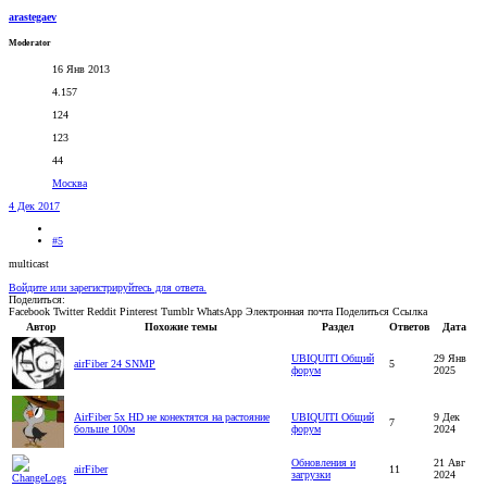
arastegaev
Moderator
16 Янв 2013
4.157
124
123
44
Москва
4 Дек 2017
#5
multicast
Войдите или зарегистрируйтесь для ответа.
Поделиться:
Facebook
Twitter
Reddit
Pinterest
Tumblr
WhatsApp
Электронная почта
Поделиться
Ссылка
Автор
Похожие темы
Раздел
Ответов
Дата
UBIQUITI Общий
29 Янв
airFiber 24 SNMP
5
форум
2025
AirFiber 5x HD не конектятся на растояние
UBIQUITI Общий
9 Дек
7
больше 100м
форум
2024
Обновления и
21 Авг
airFiber
11
загрузки
2024