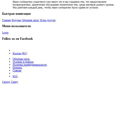
Наше сообщество существует уже много лет и мы гордимся тем, что предоставляем
беспристрастное, критическое обсуждение технических тем, среди мастеров разного уровня.
Мы работаем каждый день, чтобы наше сообщество было одним из лучших.
Быстрая навигация
Главная
Форумы
Обратная связь
Точка доступа
Меню пользователя
Login
Follow us on Facebook
Russian (RU)
Обратная связь
Условия и правила
Политика конфиденциальности
Помощь
Главная
RSS
Сверху
Снизу