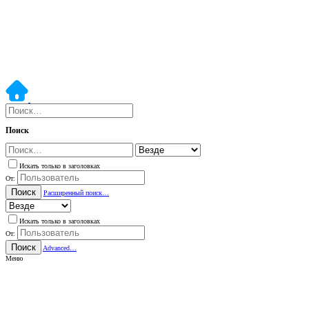
Поиск
Искать только в заголовках
От:
Поиск
Расширенный поиск…
Искать только в заголовках
От:
Поиск
Advanced…
Меню