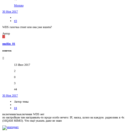
Москва
30 Ноя 2017
#3
WDS галочка стоит или она уже вшита?
Автор
M
mullin_81
новичок
13 Июл 2017
2
0
3
44
30 Ноя 2017
Автор темы
#4
включения/выключения WDS нет
по настройкам там настраивать-то вроде особо нечего: IP, маска, шлюз на каждую. радиолинк в 4x
(16QAM MIMO). Что ещё указать даже не знаю