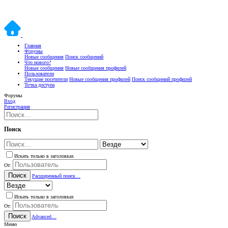
Главная
Форумы
Новые сообщения
Поиск сообщений
Что нового?
Новые сообщения
Новые сообщения профилей
Пользователи
Текущие посетители
Новые сообщения профилей
Поиск сообщений профилей
Точка доступа
Форумы
Вход
Регистрация
Поиск
Искать только в заголовках
От:
Поиск
Расширенный поиск…
Искать только в заголовках
От:
Поиск
Advanced…
Меню