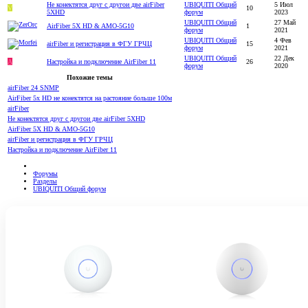
Не конектятся друг с другои две airFiber
UBIQUITI Общий
5 Июл
V
10
5XHD
форум
2023
UBIQUITI Общий
27 Май
AirFiber 5X HD & AMO-5G10
1
форум
2021
UBIQUITI Общий
4 Фев
airFiber и регистрация в ФГУ ГРЧЦ
15
форум
2021
UBIQUITI Общий
22 Дек
A
Настройка и подключение AirFiber 11
26
форум
2020
Похожие темы
airFiber 24 SNMP
AirFiber 5x HD не конектятся на растояние больше 100м
airFiber
Не конектятся друг с другои две airFiber 5XHD
AirFiber 5X HD & AMO-5G10
airFiber и регистрация в ФГУ ГРЧЦ
Настройка и подключение AirFiber 11
Форумы
Разделы
UBIQUITI Общий форум