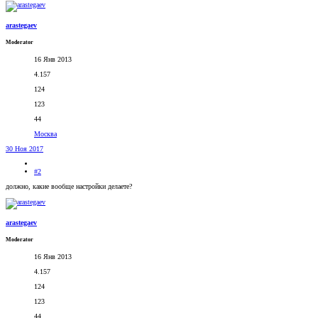
arastegaev
Moderator
16 Янв 2013
4.157
124
123
44
Москва
30 Ноя 2017
#2
должно, какие вообще настройки делаете?
arastegaev
Moderator
16 Янв 2013
4.157
124
123
44