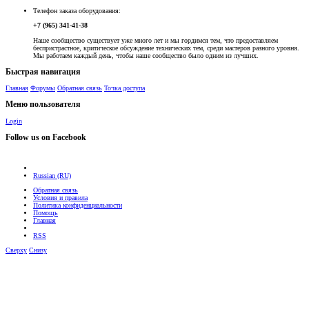
Телефон заказа оборудования:
+7 (965) 341-41-38
Наше сообщество существует уже много лет и мы гордимся тем, что предоставляем
беспристрастное, критическое обсуждение технических тем, среди мастеров разного уровня.
Мы работаем каждый день, чтобы наше сообщество было одним из лучших.
Быстрая навигация
Главная
Форумы
Обратная связь
Точка доступа
Меню пользователя
Login
Follow us on Facebook
Russian (RU)
Обратная связь
Условия и правила
Политика конфиденциальности
Помощь
Главная
RSS
Сверху
Снизу