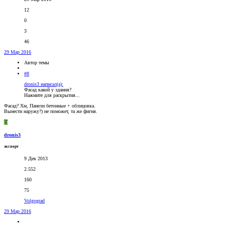
12
0
3
46
29 Мар 2016
Автор темы
#8
dronis3 написал(а):
Фасад какой у здания?
Нажмите для раскрытия...
Фасад? Хм, Панели бетонные + облицовка.
Вынести наружу?) не поможет, та же фигня.
D
dronis3
эксперт
9 Дек 2013
2.552
160
75
Volgograd
29 Мар 2016