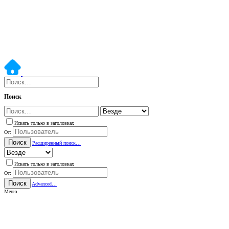
Поиск
Искать только в заголовках
От:
Поиск
Расширенный поиск…
Искать только в заголовках
От:
Поиск
Advanced…
Меню