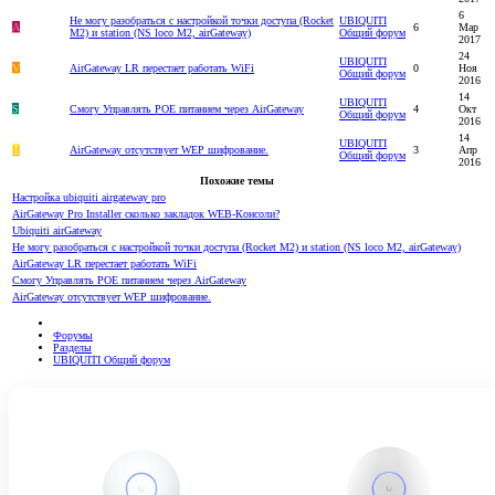
6
Не могу разобраться с настройкой точки доступа (Rocket
UBIQUITI
A
6
Мар
M2) и station (NS loco M2, airGateway)
Общий форум
2017
24
UBIQUITI
V
AirGateway LR перестает работать WiFi
0
Ноя
Общий форум
2016
14
UBIQUITI
S
Смогу Управлять POE питанием через AirGateway
4
Окт
Общий форум
2016
14
UBIQUITI
H
AirGateway отсутствует WEP шифрование.
3
Апр
Общий форум
2016
Похожие темы
Настройка ubiquiti airgateway pro
AirGateway Pro Installer сколько закладок WEB-Консоли?
Ubiquiti airGateway
Не могу разобраться с настройкой точки доступа (Rocket M2) и station (NS loco M2, airGateway)
AirGateway LR перестает работать WiFi
Смогу Управлять POE питанием через AirGateway
AirGateway отсутствует WEP шифрование.
Форумы
Разделы
UBIQUITI Общий форум