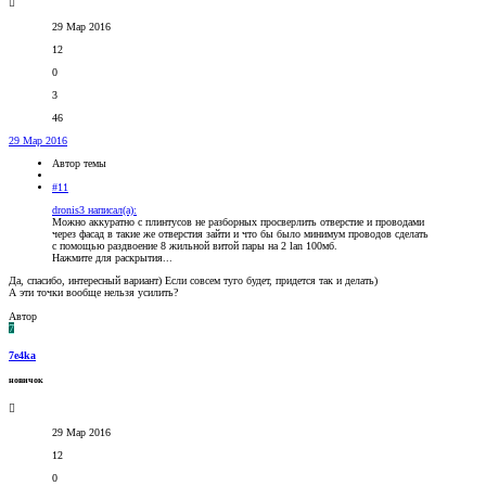
29 Мар 2016
12
0
3
46
29 Мар 2016
Автор темы
#11
dronis3 написал(а):
Можно аккуратно с плинтусов не разборных просверлить отверстие и проводами
через фасад в такие же отверстия зайти и что бы было минимум проводов сделать
с помощью раздвоение 8 жильной витой пары на 2 lan 100мб.
Нажмите для раскрытия...
Да, спасибо, интересный вариант) Если совсем туго будет, придется так и делать)
А эти точки вообще нельзя усилить?
Автор
7
7e4ka
новичок
29 Мар 2016
12
0