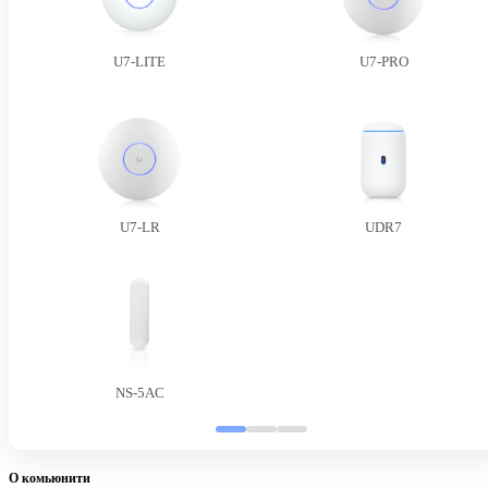
U7-LITE
U7-PRO
U7-LR
UDR7
NS-5AC
О комьюнити