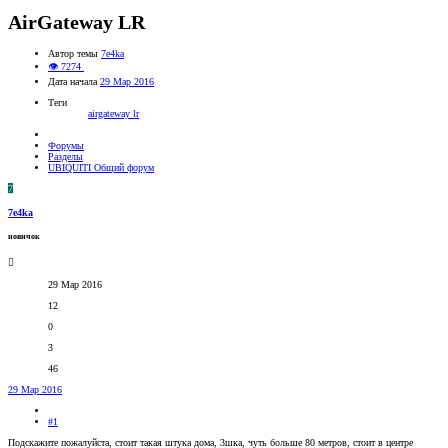
AirGateway LR
Автор темы
7e4ka
👁 7274
Дата начала
29 Мар 2016
Теги
airgateway lr
Форумы
Разделы
UBIQUITI Общий форум
7
7e4ka
новичок
29 Мар 2016
12
0
3
46
29 Мар 2016
#1
Подскажите пожалуйста, стоит такая штука дома, 3шка, чуть больше 80 метров, стоит в центре