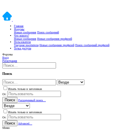
Главная
Форумы
Новые сообщения
Поиск сообщений
Что нового?
Новые сообщения
Новые сообщения профилей
Пользователи
Текущие посетители
Новые сообщения профилей
Поиск сообщений профилей
Точка доступа
Форумы
Вход
Регистрация
Поиск
Искать только в заголовках
От:
Поиск
Расширенный поиск…
Искать только в заголовках
От:
Поиск
Advanced…
Меню