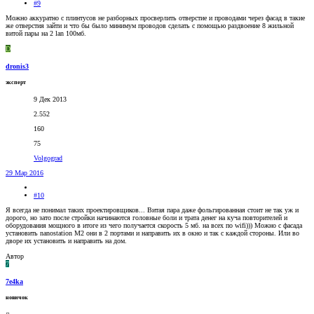
#9
Можно аккуратно с плинтусов не разборных просверлить отверстие и проводами через фасад в такие
же отверстия зайти и что бы было минимум проводов сделать с помощью раздвоение 8 жильной
витой пары на 2 lan 100мб.
D
dronis3
эксперт
9 Дек 2013
2.552
160
75
Volgograd
29 Мар 2016
#10
Я всегда не понимал таких проектировщиков... Витая пара даже фольгированная стоит не так уж и
дорого, но зато после стройки начинаются головные боли и трата денег на куча повторителей и
оборудования мощного в итоге из чего получается скорость 5 мб. на всех по wifi))) Можно с фасада
установить nanostation M2 они в 2 портами и направить их в окно и так с каждой стороны. Или во
дворе их установить и направить на дом.
Автор
7
7e4ka
новичок