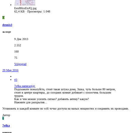
Eex8HxxEnJQ.jpg
62,4 KB · Просмотры: 1.048
D
dronis3
эксперт
9 Дек 2013
2.552
160
75
Volgograd
29 Мар 2016
#3
7e4ka написал(а):
Подскажите пожалуйста, стоит такая штука дома, 3шка, чуть больше 80 метров,
стоит в центре квартиры, до соседних комнат добивает с ооооочень большим
трудом.
Как и чем можно усилить сигнал? добавить антену? какую?
Нажмите для раскрытия...
Установить в каждой комнате по wifi точке доступа на малых мощностях и соединить их проводами.
Автор
7
7e4ka
новичок