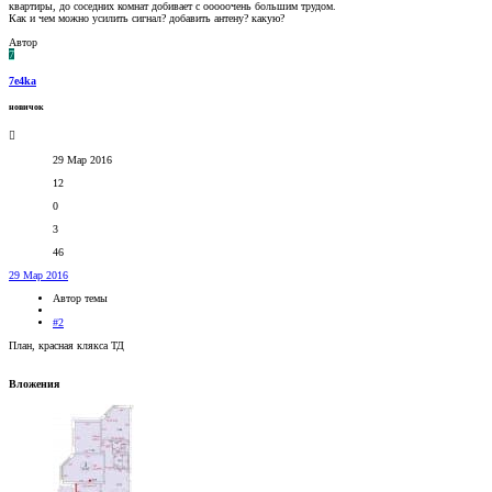
квартиры, до соседних комнат добивает с ооооочень большим трудом.
Как и чем можно усилить сигнал? добавить антену? какую?
Автор
7
7e4ka
новичок
29 Мар 2016
12
0
3
46
29 Мар 2016
Автор темы
#2
План, красная клякса ТД
Вложения