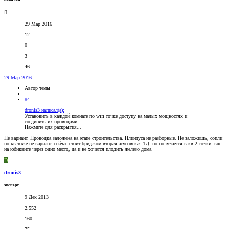
29 Мар 2016
12
0
3
46
29 Мар 2016
Автор темы
#4
dronis3 написал(а):
Установить в каждой комнате по wifi точке доступу на малых мощностях и
соединить их проводами.
Нажмите для раскрытия...
Не вариант. Проводка заложена на этапе строительства. Плинтуса не разборные. Не заложишь, сопли
по кв тоже не вариант, сейчас стоит бриджом вторая асусовская ТД, но получается в кв 2 точки, вдс
на юбиквите через одно место, да и не хочется плодить железо дома.
D
dronis3
эксперт
9 Дек 2013
2.552
160