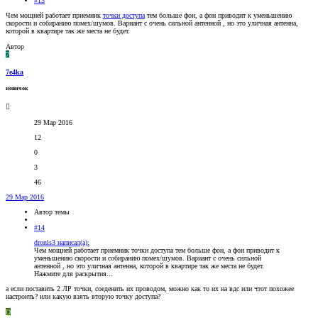
#13
Чем мощней работает приемник
точки доступа
тем больше фон, а фон приводит к уменьшению
скорости и собиранию помех/шумов. Вариант с очень сильной антенной , но это уличная антенна,
которой в квартире так же места не будет.
Автор
7
7e4ka
новичок
29 Мар 2016
12
0
3
46
29 Мар 2016
Автор темы
#14
dronis3 написал(а):
Чем мощней работает приемник точки доступа тем больше фон, а фон приводит к
уменьшению скорости и собиранию помех/шумов. Вариант с очень сильной
антенной , но это уличная антенна, которой в квартире так же места не будет.
Нажмите для раскрытия...
а если поставить 2 ЛР точки, соеденить их проводом, можно как то их на вдс или чтот похожее
настроить? или какую взять вторую точку доступа?
D