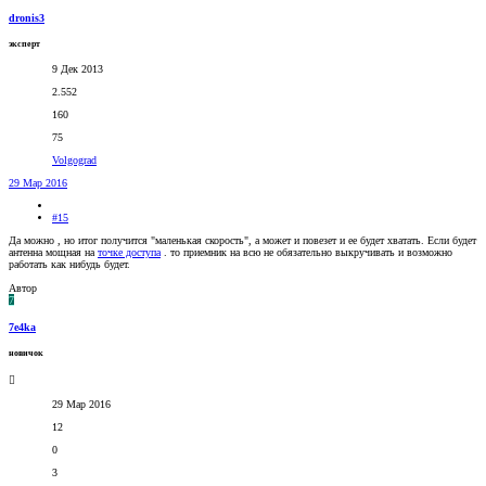
dronis3
эксперт
9 Дек 2013
2.552
160
75
Volgograd
29 Мар 2016
#15
Да можно , но итог получится "маленькая скорость", а может и повезет и ее будет хватать. Если будет
антенна мощная на
точке доступа
. то приемник на всю не обязательно выкручивать и возможно
работать как нибудь будет.
Автор
7
7e4ka
новичок
29 Мар 2016
12
0
3