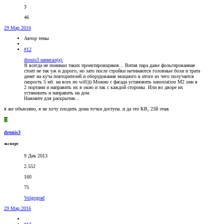
3
46
29 Мар 2016
Автор темы
#12
dronis3 написал(а):
Я всегда не понимал таких проектировщиков... Витая пара даже фольгированная
стоит не так уж и дорого, но зато после стройки начинаются головные боли и трата
денег на куча повторителей и оборудования мощного в итоге из чего получается
скорость 5 мб. на всех по wifi))) Можно с фасада установить nanostation M2 они в
2 портами и направить их в окно и так с каждой стороны. Или во дворе их
установить и направить на дом.
Нажмите для раскрытия...
я же объясняю, я не хочу плодить дома точки доступа. и да это КВ, 23й этаж
D
dronis3
эксперт
9 Дек 2013
2.552
160
75
Volgograd
29 Мар 2016