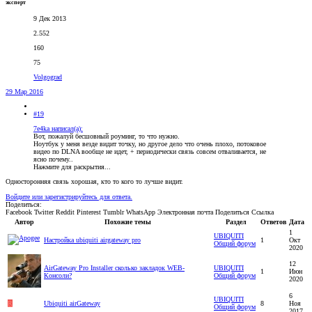
эксперт
9 Дек 2013
2.552
160
75
Volgograd
29 Мар 2016
#19
7e4ka написал(а):
Вот, пожалуй бесшовный роуминг, то что нужно.
Ноутбук у меня везде видит точку, но другое дело что очень плохо, потоковое
видео по DLNA вообще не идет, + периодически связь совсем отваливается, не
ясно почему..
Нажмите для раскрытия...
Односторонняя связь хорошая, кто то кого то лучше видит.
Войдите или зарегистрируйтесь для ответа.
Поделиться:
Facebook
Twitter
Reddit
Pinterest
Tumblr
WhatsApp
Электронная почта
Поделиться
Ссылка
Автор
Похожие темы
Раздел
Ответов
Дата
1
UBIQUITI
Настройка ubiquiti airgateway pro
1
Окт
Общий форум
2020
12
AirGateway Pro Installer сколько закладок WEB-
UBIQUITI
1
Июн
Консоли?
Общий форум
2020
6
UBIQUITI
R
Ubiquiti airGateway
8
Ноя
Общий форум
2017