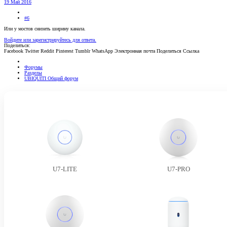
19 Май 2016
#6
Или у мостов снизить ширину канала.
Войдите или зарегистрируйтесь для ответа.
Поделиться:
Facebook
Twitter
Reddit
Pinterest
Tumblr
WhatsApp
Электронная почта
Поделиться
Ссылка
Форумы
Разделы
UBIQUITI Общий форум
U7-LITE
U7-PRO