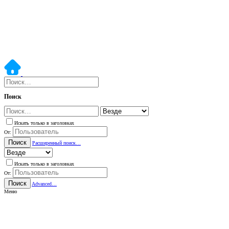
Поиск
Искать только в заголовках
От:
Поиск
Расширенный поиск…
Искать только в заголовках
От:
Поиск
Advanced…
Меню