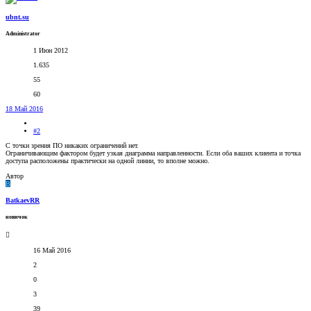
ubnt.su
Administrator
1 Июн 2012
1.635
55
60
18 Май 2016
#2
С точки зрения ПО никаких ограничений нет.
Ограничивающим фактором будет узкая диаграмма направленности. Если оба ваших клиента и точка
доступа расположены практически на одной линии, то вполне можно.
Автор
B
BatkaevRR
новичок
16 Май 2016
2
0
3
39