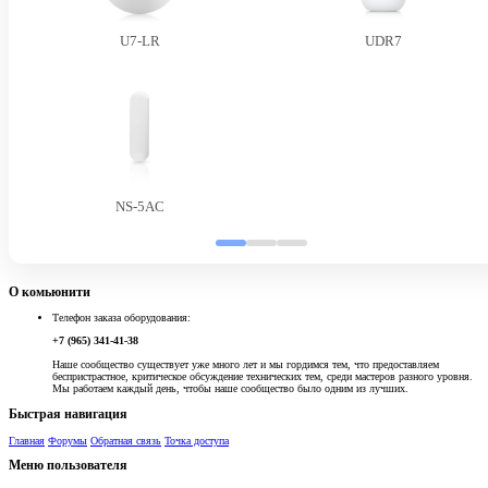
U7-LR
UDR7
NS-5AC
О комьюнити
Телефон заказа оборудования:
+7 (965) 341-41-38
Наше сообщество существует уже много лет и мы гордимся тем, что предоставляем
беспристрастное, критическое обсуждение технических тем, среди мастеров разного уровня.
Мы работаем каждый день, чтобы наше сообщество было одним из лучших.
Быстрая навигация
Главная
Форумы
Обратная связь
Точка доступа
Меню пользователя