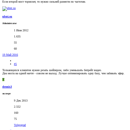
Если второй мост тормозит, то нужно сильней разнести по частотам.
ubnt.su
Administrator
1 Июн 2012
1.635
55
60
19 Май 2016
#5
Толкающихся клиентов нужно резать шейпером, либо уменьшать битрейт видео.
Два моста на одной мачте - совсем не выход. Лучше оптимизировать одну базу, чем забивать эфир.
D
dronis3
эксперт
9 Дек 2013
2.552
160
75
Volgograd