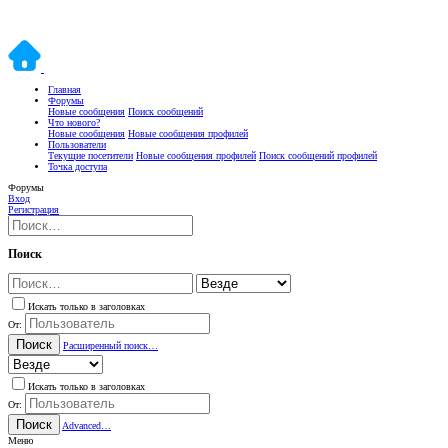
Главная
Форумы
Новые сообщения
Поиск сообщений
Что нового?
Новые сообщения
Новые сообщения профилей
Пользователи
Текущие посетители
Новые сообщения профилей
Поиск сообщений профилей
Точка доступа
Форумы
Вход
Регистрация
Поиск
Искать только в заголовках
От:
Поиск
Расширенный поиск…
Искать только в заголовках
От:
Поиск
Advanced…
Меню