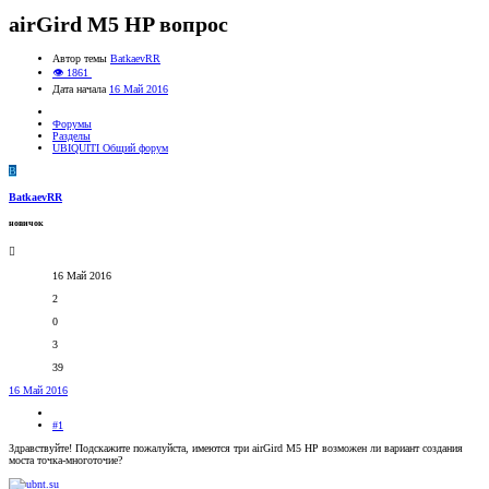
airGird M5 HP вопрос
Автор темы
BatkaevRR
👁 1861
Дата начала
16 Май 2016
Форумы
Разделы
UBIQUITI Общий форум
B
BatkaevRR
новичок
16 Май 2016
2
0
3
39
16 Май 2016
#1
Здравствуйте! Подскажите пожалуйста, имеются три airGird M5 HP возможен ли вариант создания
моста точка-многоточие?