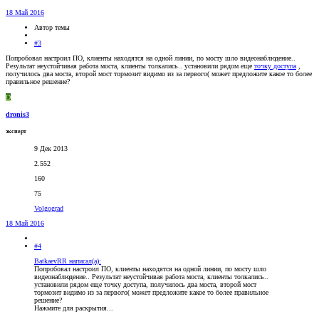
18 Май 2016
Автор темы
#3
Попробовал настроил ПО, клиенты находятся на одной линии, по мосту шло видеонаблюдение..
Результат неустойчивая работа моста, клиенты толкались.. установили рядом еще
точку доступа
,
получилось два моста, второй мост тормозит видимо из за первого( может предложите какое то более
правильное решение?
D
dronis3
эксперт
9 Дек 2013
2.552
160
75
Volgograd
18 Май 2016
#4
BatkaevRR написал(а):
Попробовал настроил ПО, клиенты находятся на одной линии, по мосту шло
видеонаблюдение.. Результат неустойчивая работа моста, клиенты толкались..
установили рядом еще точку доступа, получилось два моста, второй мост
тормозит видимо из за первого( может предложите какое то более правильное
решение?
Нажмите для раскрытия...