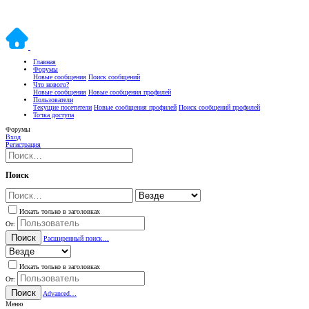
Главная
Форумы
Новые сообщения
Поиск сообщений
Что нового?
Новые сообщения
Новые сообщения профилей
Пользователи
Текущие посетители
Новые сообщения профилей
Поиск сообщений профилей
Точка доступа
Форумы
Вход
Регистрация
Поиск
Искать только в заголовках
От:
Поиск
Расширенный поиск…
Искать только в заголовках
От:
Поиск
Advanced…
Меню