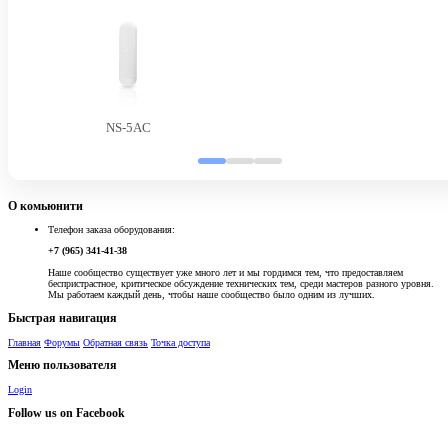
NS-5AC
О комьюнити
Телефон заказа оборудования:
+7 (965) 341-41-38
Наше сообщество существует уже много лет и мы гордимся тем, что предоставляем
беспристрастное, критическое обсуждение технических тем, среди мастеров разного уровня.
Мы работаем каждый день, чтобы наше сообщество было одним из лучших.
Быстрая навигация
Главная
Форумы
Обратная связь
Точка доступа
Меню пользователя
Login
Follow us on Facebook