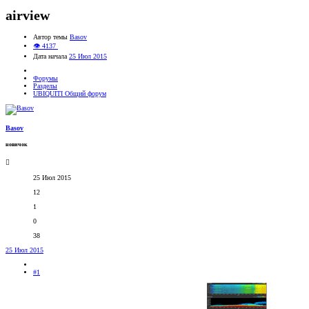
airview
Автор темы
Basov
👁 4137
Дата начала
25 Июл 2015
Форумы
Разделы
UBIQUITI Общий форум
Basov
новичок
25 Июл 2015
12
1
0
38
25 Июл 2015
#1