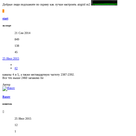
Добрые люди подскажите по скрину как лучше настроить airgrid m2
S
start
эксперт
21 Сен 2014
849
138
45
25 Июл 2015
#2
каналы 4 и 5, а также нестандартную частоту 2387-2392.
Все что выше 2460 загажено lte
Автор
Basov
новичок
25 Июл 2015
12
1