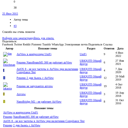
0
38
25 Июл 2015
Автор темы
#3
Спасибо вы очень помогли
Войдите или зарегистрируйтесь для ответа.
Поделиться:
Facebook
Twitter
Reddit
Pinterest
Tumblr
WhatsApp
Электронная почта
Поделиться
Ссылка
Автор
Похожие темы
Раздел
Ответов
Дата
4 Июл
AirView в контроллере UniFi
UniFi
9
2022
UBIQUITI Общий
27 Янв
Решено
NanoBeamM5 300 не работает airView
6
форум
2021
AirOS 8 - не все частоты в AirView при включении
UBIQUITI Общий
7 Дек
J
4
Compliance Test
форум
2020
UBIQUITI Общий
29 Май
R
Решено
2 дня бьюсь с AirView
12
форум
2019
UBIQUITI Общий
4 Окт
Решено
не запускается airview
19
форум
2018
UBIQUITI Общий
19 Апр
1
Airview
3
форум
2018
UBIQUITI Общий
31 Окт
V
NanoBridge M2 - не работает AirView
8
форум
2016
Похожие темы
AirView в контроллере UniFi
Решено
NanoBeamM5 300 не работает airView
AirOS 8 - не все частоты в AirView при включении Compliance Test
Решено
2 дня бьюсь с AirView