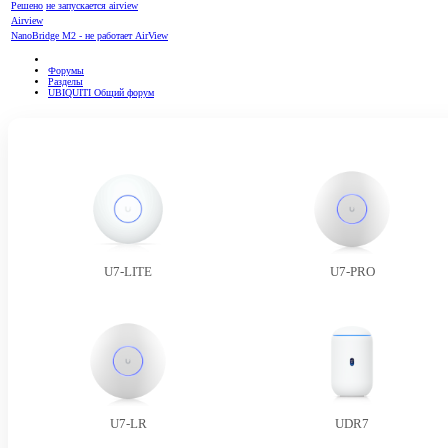
Решено
не запускается airview
Airview
NanoBridge M2 - не работает AirView
Форумы
Разделы
UBIQUITI Общий форум
U7-LITE
U7-PRO
U7-LR
UDR7