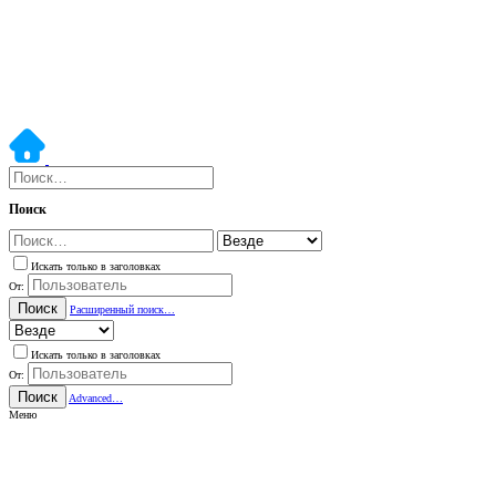
Поиск
Искать только в заголовках
От:
Поиск
Расширенный поиск…
Искать только в заголовках
От:
Поиск
Advanced…
Меню