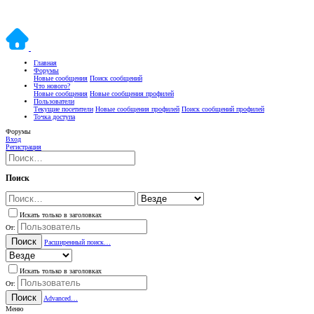
Главная
Форумы
Новые сообщения
Поиск сообщений
Что нового?
Новые сообщения
Новые сообщения профилей
Пользователи
Текущие посетители
Новые сообщения профилей
Поиск сообщений профилей
Точка доступа
Форумы
Вход
Регистрация
Поиск
Искать только в заголовках
От:
Поиск
Расширенный поиск…
Искать только в заголовках
От:
Поиск
Advanced…
Меню