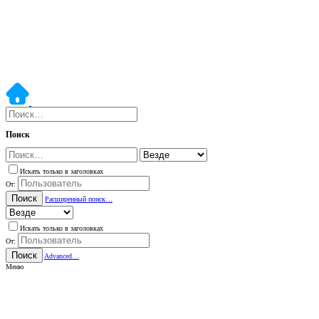
Поиск
Искать только в заголовках
От:
Поиск
Расширенный поиск…
Искать только в заголовках
От:
Поиск
Advanced…
Меню