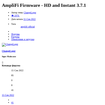
AmpliFi Firmware - HD and Instant 3.7.1
Автор темы
ChangeLoger
👁 1970
Дата начала
15 Сен 2022
Теги
amplifi
official
Форумы
Разделы
Обновления и загрузки
ChangeLoger
Super Moderator
Команда форума
15 Сен 2022
85
0
8
41
15 Сен 2022
#1