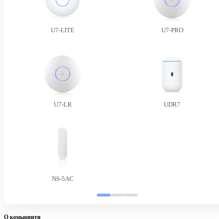
U7-LITE
U7-PRO
U7-LR
UDR7
NS-5AC
О комьюнити