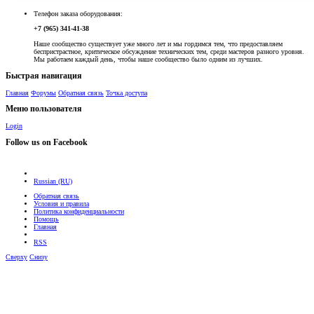
Телефон заказа оборудования:
+7 (965) 341-41-38
Наше сообщество существует уже много лет и мы гордимся тем, что предоставляем
беспристрастное, критическое обсуждение технических тем, среди мастеров разного уровня.
Мы работаем каждый день, чтобы наше сообщество было одним из лучших.
Быстрая навигация
Главная
Форумы
Обратная связь
Точка доступа
Меню пользователя
Login
Follow us on Facebook
Russian (RU)
Обратная связь
Условия и правила
Политика конфиденциальности
Помощь
Главная
RSS
Сверху
Снизу