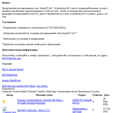
Важно:
Представляем изолированную сеть AmpliFi IoT. Устройства IoT смогут взаимодействовать только с
онлайн-устройствами подключенными к этой же сети. Чтобы в полной мере воспользоваться
функцией изолированной сети IoT, просто переместите все свои устройства IoT и умного дома в эту
сеть.
Улучшения:
- Исправлены уязвимости в безопасности (CVE-2018-25032).
- Добавлена возможность создания изолированной сети AmpliFi IoT.*
- Небольшие улучшения и исправления.
*Требуется последняя версия мобильного приложения.
Дополнительная информация:
Пожалуйста, сообщайте о любых проблемах, с которыми Вы столкнулись в этой версии, по адресу
help@amplifi.com
.
Ссылки:
HD or Instant Router
HD MeshPoint
Instant MeshPoint
Войдите или зарегистрируйтесь для ответа.
Поделиться:
Facebook
Twitter
Reddit
Pinterest
Tumblr
WhatsApp
Электронная почта
Поделиться
Ссылка
Автор
Похожие темы
Раздел
Ответов
Дата
28
Решено
Совместимость Amplifi HD Mesh c
UBIQUITI Общий
D
4
Мар
другими производителями
форум
2026
Обновления и
15 Сен
AmpliFi Firmware - Alien 3.7.0
0
загрузки
2022