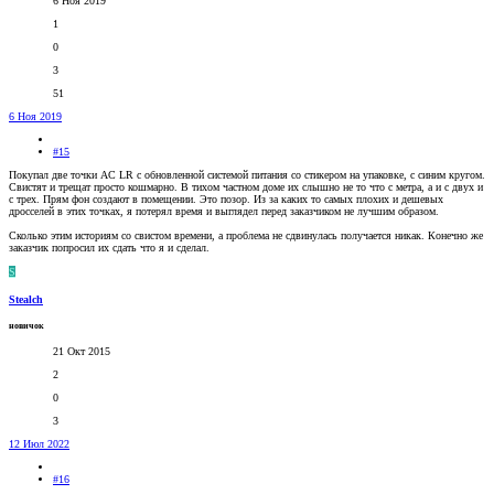
6 Ноя 2019
1
0
3
51
6 Ноя 2019
#15
Покупал две точки AC LR с обновленной системой питания со стикером на упаковке, с синим кругом.
Свистят и трещат просто кошмарно. В тихом частном доме их слышно не то что с метра, а и с двух и
с трех. Прям фон создают в помещении. Это позор. Из за каких то самых плохих и дешевых
дросселей в этих точках, я потерял время и выглядел перед заказчиком не лучшим образом.
Сколько этим историям со свистом времени, а проблема не сдвинулась получается никак. Конечно же
заказчик попросил их сдать что я и сделал.
S
Stealch
новичок
21 Окт 2015
2
0
3
12 Июл 2022
#16