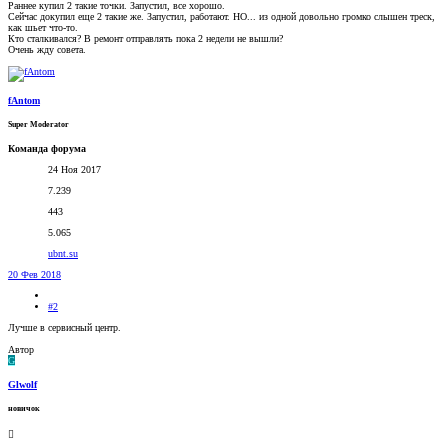
Раннее купил 2 такие точки. Запустил, все хорошо.
Сейчас докупил еще 2 такие же. Запустил, работают. НО... из одной довольно громко слышен треск,
как шьет что-то.
Кто сталкивался? В ремонт отправлять пока 2 недели не вышли?
Очень жду совета.
fAntom
Super Moderator
Команда форума
24 Ноя 2017
7.239
443
5.065
ubnt.su
20 Фев 2018
#2
Лучше в сервисный центр.
Автор
G
Glwolf
новичок