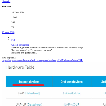
dimacbz
Moderator
16 Июн 2014
1.502
243
75
23 Фев 2018
#13
Glwolf написал(а):
заметил в деталях точки название модели как определяет её контроллер.
Что это значит? не 2-я ревизия случаем?
Нажмите для раскрытия...
Нет. Версия 2.
https://help.ubnt.com/hc/en-us/arti...ware-generation-is-my-UniFi-Access-Point-UAP-