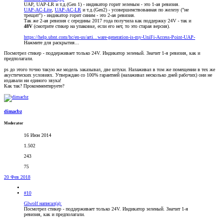
UAP, UAP-LR и т.д.(Gen 1) - индикатор горит зеленым - это 1-ая ревизия.
UAP-AC-Lite
,
UAP-AC-LR
и т.д.(Gen2) - усовершенствованная по железу ("не
трещит") - индикатор горит синим - это 2-ая ревизия.
Так же 2-ая ревизия с середины 2017 года получила как поддержку 24V - так и
48V
(смотрите стикер на упаковке, если его нет, то это старая версия).
https://help.ubnt.com/hc/en-us/arti...ware-generation-is-my-UniFi-Access-Point-UAP-
Нажмите для раскрытия...
Посмотрел стикер - поддерживает только 24V. Индикатор зеленый. Значит 1-я ревизия, как и
предполагали.
ps до этого точно такую же модель заказывал, две штуки. Налаживал в том же помещении в тех же
акустических условиях. Утверждаю со 100% гарантией (налаживал несколько дней рабочих) они не
издавали ни единого звука!
Как так? Прокомментируете?
dimacbz
Moderator
16 Июн 2014
1.502
243
75
20 Фев 2018
#10
Glwolf написал(а):
Посмотрел стикер - поддерживает только 24V. Индикатор зеленый. Значит 1-я
ревизия, как и предполагали.