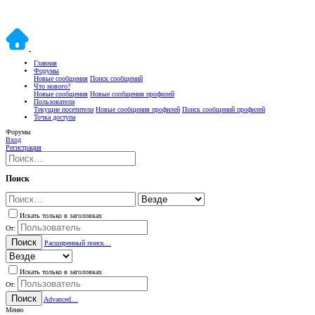
Главная
Форумы
Новые сообщения
Поиск сообщений
Что нового?
Новые сообщения
Новые сообщения профилей
Пользователи
Текущие посетители
Новые сообщения профилей
Поиск сообщений профилей
Точка доступа
Форумы
Вход
Регистрация
Поиск
Искать только в заголовках
От:
Поиск
Расширенный поиск…
Искать только в заголовках
От:
Поиск
Advanced…
Меню