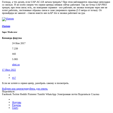
Господа, а что делать если UAP-AC-LR начала трещать? При этом наблюдаются серьезные неполадки
со связью. Я не особо уверен что сервис-центры юбиков сейчас работают. Так же точка UAP-PRO
трещит, при этом связь есть, но поведение странное - все работает, но звонки телеграм через нее не
хотят работать, постоянные обрывы связи в зоне уверенного приема (2-3 метра от точки). От
провайдера не зависит - ставлю вместо нее mAP lite и звонки работают на ура.
fAntom
Super Moderator
Команда форума
24 Ноя 2017
7.239
443
5.065
ubnt.su
17 Июл 2022
#17
Если не хотите в сервис-центр, разобрать самому и посмотреть.
Войдите или зарегистрируйтесь для ответа.
Поделиться:
Facebook
Twitter
Reddit
Pinterest
Tumblr
WhatsApp
Электронная почта
Поделиться
Ссылка
Форумы
Разделы
UniFi