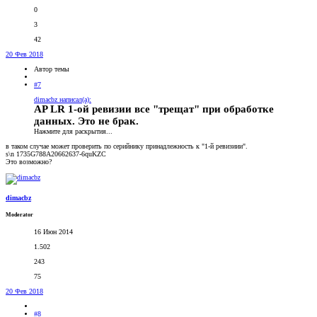
0
3
42
20 Фев 2018
Автор темы
#7
dimacbz написал(а):
AP LR 1-ой ревизии все "трещат" при обработке
данных. Это не брак.
Нажмите для раскрытия...
в таком случае может проверить по серийнику принадлежность к "1-й ревизиии".
s\n 1735G788A20662637-6quKZC
Это возможно?
dimacbz
Moderator
16 Июн 2014
1.502
243
75
20 Фев 2018
#8