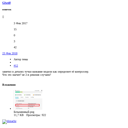
Glwolf
новичок
3 Фев 2017
15
0
3
42
23 Фев 2018
Автор темы
#12
заметил в деталях точки название модели как определяет её контроллер.
Что это значит? не 2-я ревизия случаем?
Вложения
Безымянный.png
11,7 KB · Просмотры: 922