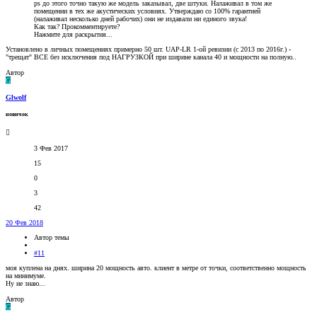
ps до этого точно такую же модель заказывал, две штуки. Налаживал в том же
помещении в тех же акустических условиях. Утверждаю со 100% гарантией
(налаживал несколько дней рабочих) они не издавали ни единого звука!
Как так? Прокомментируете?
Нажмите для раскрытия...
Установлено в личных помещениях примерно 50 шт. UAP-LR 1-ой ревизии (с 2013 по 2016г.) -
"трещат" ВСЕ без исключения под НАГРУЗКОЙ при ширине канала 40 и мощности на полную..
Автор
G
Glwolf
новичок
3 Фев 2017
15
0
3
42
20 Фев 2018
Автор темы
#11
моя куплена на днях. ширина 20 мощность авто. клиент в метре от точки, соответственно мощность
на минимуме.
Ну не знаю...
Автор
G