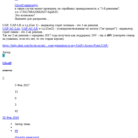
Glwolf написал(а):
в таком случае может проверить по серийнику принадлежность к "1-й ревизиии".
s\n 1735G788A20662637-6quKZC
Это возможно?
Нажмите для раскрытия...
UAP, UAP-LR и т.д.(Gen 1) - индикатор горит зеленым - это 1-ая ревизия.
UAP-AC-Lite
,
UAP-AC-LR
и т.д.(Gen2) - усовершенствованная по железу ("не трещит") - индикатор
горит синим - это 2-ая ревизия.
Так же 2-ая ревизия с середины 2017 года получила как поддержку 24V - так и
48V
(смотрите стикер
на упаковке, если его нет, то это старая версия).
https://help.ubnt.com/hc/en-us/arti...ware-generation-is-my-UniFi-Access-Point-UAP-
Автор
G
Glwolf
новичок
3 Фев 2017
15
0
3
42
20 Фев 2018
Автор темы
#9
dimacbz написал(а):