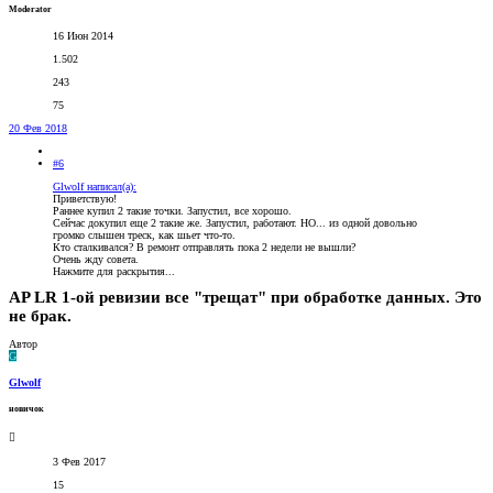
Moderator
16 Июн 2014
1.502
243
75
20 Фев 2018
#6
Glwolf написал(а):
Приветствую!
Раннее купил 2 такие точки. Запустил, все хорошо.
Сейчас докупил еще 2 такие же. Запустил, работают. НО... из одной довольно
громко слышен треск, как шьет что-то.
Кто сталкивался? В ремонт отправлять пока 2 недели не вышли?
Очень жду совета.
Нажмите для раскрытия...
AP LR 1-ой ревизии все "трещат" при обработке данных. Это
не брак.
Автор
G
Glwolf
новичок
3 Фев 2017
15