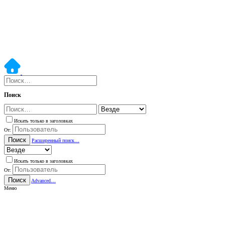
Поиск
Искать только в заголовках
От:
Поиск
Расширенный поиск…
Искать только в заголовках
От:
Поиск
Advanced…
Меню