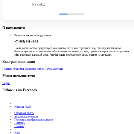
NS-5AC
О комьюнити
Телефон заказа оборудования:
+7 (965) 341-41-38
Наше сообщество существует уже много лет и мы гордимся тем, что предоставляем
беспристрастное, критическое обсуждение технических тем, среди мастеров разного уровня.
Мы работаем каждый день, чтобы наше сообщество было одним из лучших.
Быстрая навигация
Главная
Форумы
Обратная связь
Точка доступа
Меню пользователя
Login
Follow us on Facebook
Russian (RU)
Обратная связь
Условия и правила
Политика конфиденциальности
Помощь
Главная
RSS