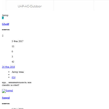
Автор
G
Glwolf
новичок
3 Фев 2017
15
0
3
42
24 Фев 2018
Автор темы
#14
мда... невнимательность моя
спасибо за ответ!
Sonpul
новичок