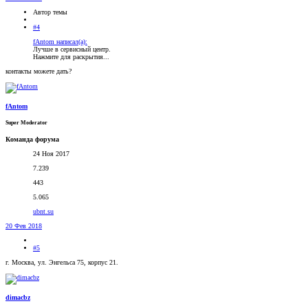
Автор темы
#4
fAntom написал(а):
Лучше в сервисный центр.
Нажмите для раскрытия...
контакты можете дать?
fAntom
Super Moderator
Команда форума
24 Ноя 2017
7.239
443
5.065
ubnt.su
20 Фев 2018
#5
г. Москва, ул. Энгельса 75, корпус 21.
dimacbz