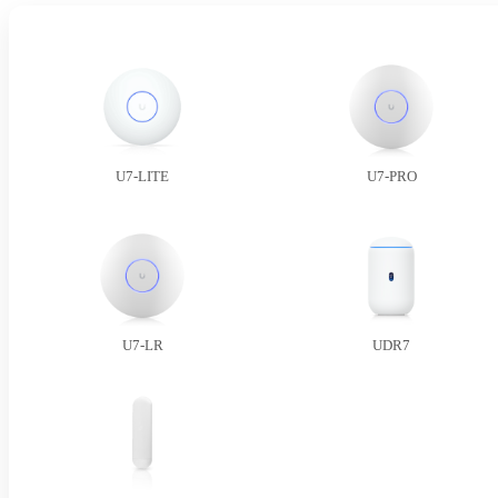
U7-LITE
U7-PRO
U7-LR
UDR7