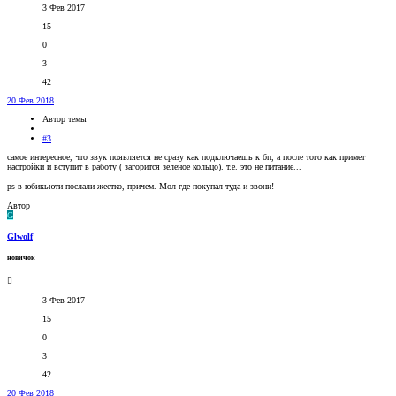
3 Фев 2017
15
0
3
42
20 Фев 2018
Автор темы
#3
самое интересное, что звук появляется не сразу как подключаешь к бп, а после того как примет
настройки и вступит в работу ( загорится зеленое кольцо). т.е. это не питание...
ps в юбикьюти послали жестко, причем. Мол где покупал туда и звони!
Автор
G
Glwolf
новичок
3 Фев 2017
15
0
3
42
20 Фев 2018