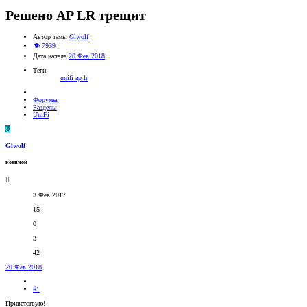
Решено
AP LR трещит
Автор темы
Glwolf
👁 7939
Дата начала
20 Фев 2018
Теги
unifi ap lr
Форумы
Разделы
UniFi
G
Glwolf
новичок
3 Фев 2017
15
0
3
42
20 Фев 2018
#1
Приветствую!