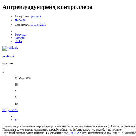
Апгрейд/даунгрейд контроллера
Автор темы
yuriknsk
👁 2416
Дата начала
15 Дек 2016
Форумы
Разделы
UniFi
yuriknsk
участник
31 Мар 2016
26
2
5
40
15 Дек 2016
#1
Возник вопрос изменения версии контроллера (на большее или меньшее - неважно). Сейчас установлен 5
Подозреваю, что просто остановить службу, обновить файлы, запустить службу - не пройдет
Еще такой вопрос задам попутно. На страничке про
UniFi AP
есть информация о том, что "...С обновл