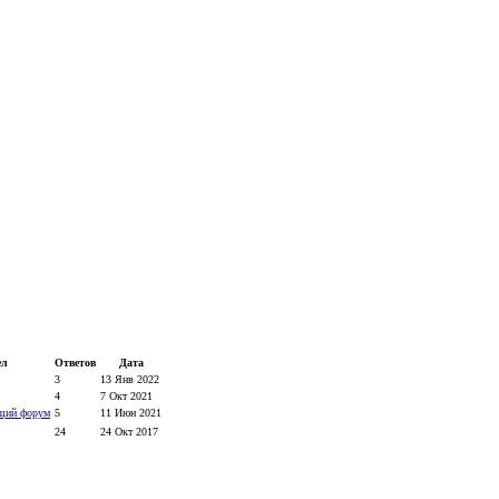
ел
Ответов
Дата
3
13 Янв 2022
4
7 Окт 2021
щий форум
5
11 Июн 2021
24
24 Окт 2017