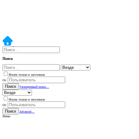
Поиск
Искать только в заголовках
От:
Поиск
Расширенный поиск…
Искать только в заголовках
От:
Поиск
Advanced…
Меню