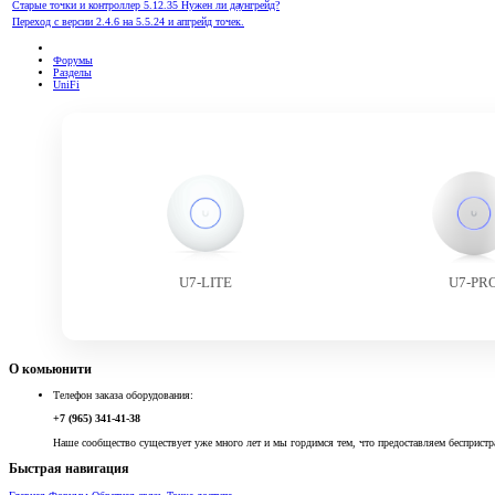
Старые точки и контроллер 5.12.35 Нужен ли даунгрейд?
Переход с версии 2.4.6 на 5.5.24 и апгрейд точек.
Форумы
Разделы
UniFi
U7-LITE
U7-PR
О комьюнити
Телефон заказа оборудования:
+7 (965) 341-41-38
Наше сообщество существует уже много лет и мы гордимся тем, что предоставляем беспристр
Быстрая навигация