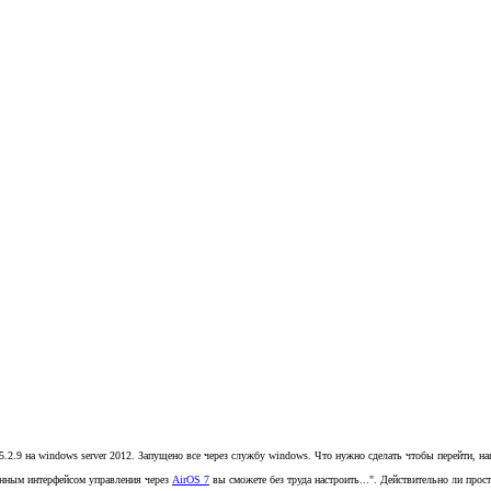
.2.9 на windows server 2012. Запущено все через службу windows. Что нужно сделать чтобы перейти, нап
енным интерфейсом управления через
AirOS 7
вы сможете без труда настроить...". Действительно ли прос