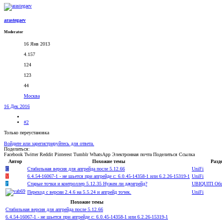
arastegaev
Moderator
16 Янв 2013
4.157
124
123
44
Москва
16 Дек 2016
#2
Только переустановка
Войдите или зарегистрируйтесь для ответа.
Поделиться:
Facebook
Twitter
Reddit
Pinterest
Tumblr
WhatsApp
Электронная почта
Поделиться
Ссылка
Автор
Похожие темы
Разд
C
Стабильная версия для апгрейда после 5.12.66
UniFi
V
6.4.54-16067-1 - не шьется при апгрейде с: 6.0.45-14358-1 или 6.2.26-15319-1
UniFi
P
Старые точки и контроллер 5.12.35 Нужен ли даунгрейд?
UBIQUITI Об
Переход с версии 2.4.6 на 5.5.24 и апгрейд точек.
UniFi
Похожие темы
Стабильная версия для апгрейда после 5.12.66
6.4.54-16067-1 - не шьется при апгрейде с: 6.0.45-14358-1 или 6.2.26-15319-1