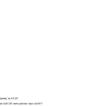
ример, на 4.8.20?
тая UniFi AP умеет работать через AirOS7?