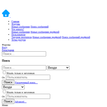
Главная
Форумы
Новые сообщения
Поиск сообщений
Что нового?
Новые сообщения
Новые сообщения профилей
Пользователи
Текущие посетители
Новые сообщения профилей
Поиск сообщений профилей
Точка доступа
Форумы
Вход
Регистрация
Поиск
Искать только в заголовках
От:
Поиск
Расширенный поиск…
Искать только в заголовках
От:
Поиск
Advanced…
Меню