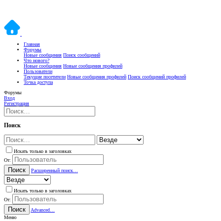
Главная
Форумы
Новые сообщения
Поиск сообщений
Что нового?
Новые сообщения
Новые сообщения профилей
Пользователи
Текущие посетители
Новые сообщения профилей
Поиск сообщений профилей
Точка доступа
Форумы
Вход
Регистрация
Поиск
Искать только в заголовках
От:
Поиск
Расширенный поиск…
Искать только в заголовках
От:
Поиск
Advanced…
Меню