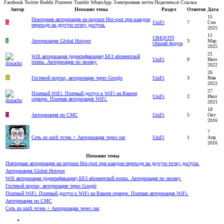
Facebook
Twitter
Reddit
Pinterest
Tumblr
WhatsApp
Электронная почта
Поделиться
Ссылка
Автор
Похожие темы
Раздел
Ответов
Дата
15
Повторная авторизация на портале Hot-spot при каждом
A
UniFi
7
Сен
переходе на другую точку доступа.
2025
11
UBIQUITI
S
Авторизация Global Hotspot
3
Мар
Общий форум
2025
21
Wifi авторизация (идентификация) БЕЗ абонентской
UniFi
0
Июл
платы. Авторизация по звонку.
2022
26
M
Гостевой портал, авторизация через Google
UniFi
3
Янв
2022
27
Платный WiFi. Платный доступ к WiFi на Вашем
UniFi
2
Июл
сервере. Платная авторизация WiFi.
2021
18
D
Авторизация по СМС
UniFi
5
Окт
2016
7
Сеть из unifi точек + Авторизация через смс
UniFi
1
Апр
2016
Похожие темы
Повторная авторизация на портале Hot-spot при каждом переходе на другую точку доступа.
Авторизация Global Hotspot
Wifi авторизация (идентификация) БЕЗ абонентской платы. Авторизация по звонку.
Гостевой портал, авторизация через Google
Платный WiFi. Платный доступ к WiFi на Вашем сервере. Платная авторизация WiFi.
Авторизация по СМС
Сеть из unifi точек + Авторизация через смс