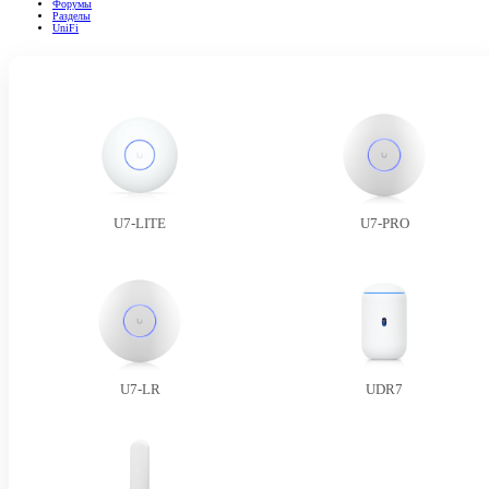
Форумы
Разделы
UniFi
U7-LITE
U7-PRO
U7-LR
UDR7