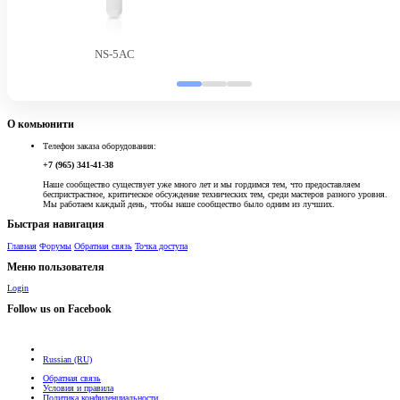
NS-5AC
О комьюнити
Телефон заказа оборудования:
+7 (965) 341-41-38
Наше сообщество существует уже много лет и мы гордимся тем, что предоставляем
беспристрастное, критическое обсуждение технических тем, среди мастеров разного уровня.
Мы работаем каждый день, чтобы наше сообщество было одним из лучших.
Быстрая навигация
Главная
Форумы
Обратная связь
Точка доступа
Меню пользователя
Login
Follow us on Facebook
Russian (RU)
Обратная связь
Условия и правила
Политика конфиденциальности