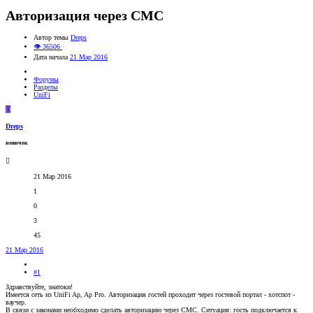
Авторизация через СМС
Автор темы
Dreps
👁 36506
Дата начала
21 Мар 2016
Форумы
Разделы
UniFi
D
Dreps
новичок
21 Мар 2016
1
0
3
45
21 Мар 2016
#1
Здравствуйте, знатоки!
Имеется сеть из UniFi Ap, Ap Pro. Авторизация гостей проходит через гостевой портал - хотспот -
ваучер.
В связи с законами необходимо сделать авторизацию через СМС. Ситуация: гость подключается к