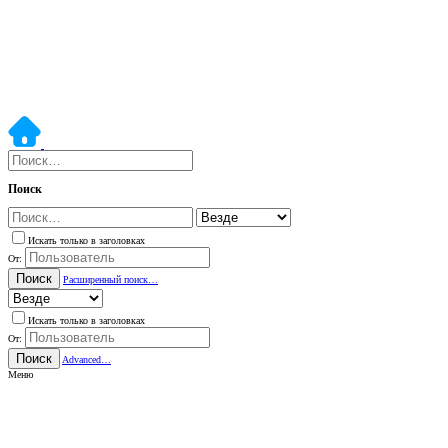
Поиск
Искать только в заголовках
От:
Поиск
Расширенный поиск…
Искать только в заголовках
От:
Поиск
Advanced…
Меню