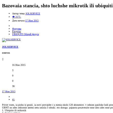
Bazovaia stancia, shto luchshe mikrotik ili ubiquit
Автор темы
JOLSERVICE
👁 3175
Дата начала
17 Ноя 2015
Форумы
Разделы
UBIQUITI Общий форум
JOLSERVICE
новичок
16 Ноя 2015
3
0
0
36
17 Ноя 2015
#1
Privet vsem, ia pishu iz gruzii. ia novi provaider i u menia okolo 120 abonentov. v odnom pasiloke ludi pro
UBNT no zdes sektornie anteni netu smisla 3 shtuki. eto dorogo. pajausta posavetuite mne shto zdes mne po
1. Ubiquite ili mikrotik