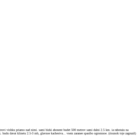
metrovi vishku priamo nad nimi. sami bizki abonent budet 500 metrov sami dalni 2.5 km. ia rabotaiu na
budu davat klinetu 2.5-3 mb, glavnoe kachestva... vsem zaranee spasibo ogromnoe. (risunok toje zagruzil)