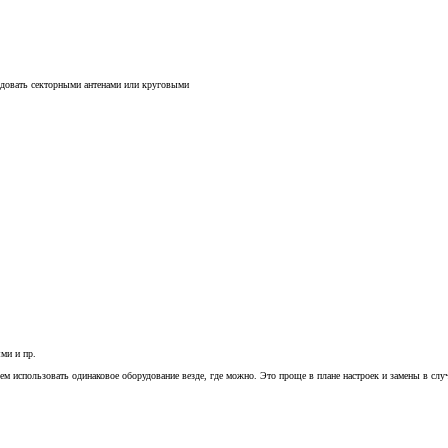
аздовать секторными антенами или круговыми
ми и пр.
ем использовать одинаковое оборудование везде, где можно. Это проще в плане настроек и замены в случ