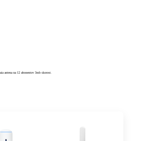
vaia antena na 12 abonentov 3mb skorost.