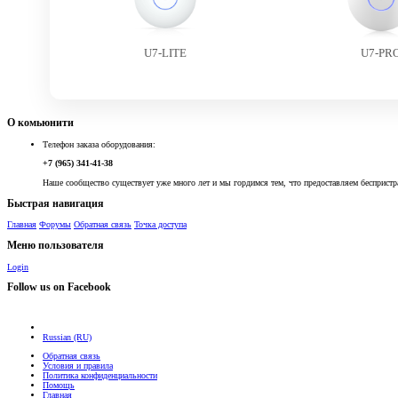
U7-LITE
U7-PR
О комьюнити
Телефон заказа оборудования:
+7 (965) 341-41-38
Наше сообщество существует уже много лет и мы гордимся тем, что предоставляем беспристр
Быстрая навигация
Главная
Форумы
Обратная связь
Точка доступа
Меню пользователя
Login
Follow us on Facebook
Russian (RU)
Обратная связь
Условия и правила
Политика конфиденциальности
Помощь
Главная