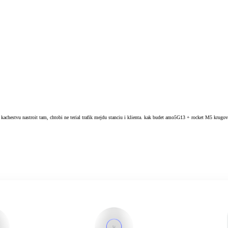
 kachestvu nastroit tam, chtobi ne terial trafik mejdu stanciu i klienta. kak budet amo5G13 + rocket M5 krugo