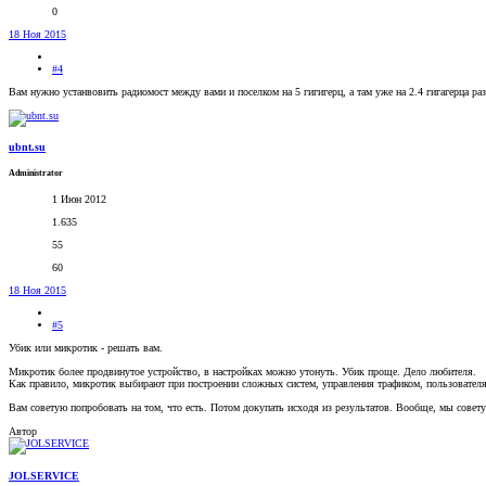
0
18 Ноя 2015
#4
Вам нужно устанвовить радиомост между вами и поселком на 5 гигигерц, а там уже на 2.4 гигагерца р
ubnt.su
Administrator
1 Июн 2012
1.635
55
60
18 Ноя 2015
#5
Убик или микротик - решать вам.
Микротик более продвинутое устройство, в настройках можно утонуть. Убик проще. Дело любителя.
Как правило, микротик выбирают при построении сложных систем, управления трафиком, пользователя
Вам советую попробовать на том, что есть. Потом докупать исходя из результатов. Вообще, мы совету
Автор
JOLSERVICE