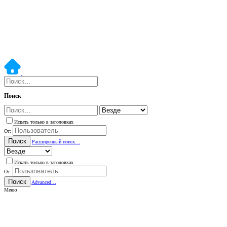
Поиск
Искать только в заголовках
От:
Поиск
Расширенный поиск…
Искать только в заголовках
От:
Поиск
Advanced…
Меню