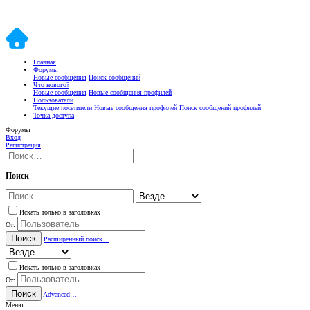
Главная
Форумы
Новые сообщения
Поиск сообщений
Что нового?
Новые сообщения
Новые сообщения профилей
Пользователи
Текущие посетители
Новые сообщения профилей
Поиск сообщений профилей
Точка доступа
Форумы
Вход
Регистрация
Поиск
Искать только в заголовках
От:
Поиск
Расширенный поиск…
Искать только в заголовках
От:
Поиск
Advanced…
Меню