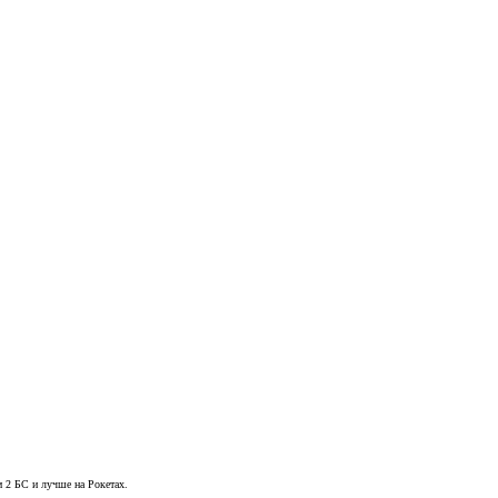
м 2 БС и лучше на Рокетах.