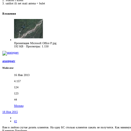
2. Station i klient
3. saidiot ili net maii antena + bulet
Вложения
Презентация Microsoft Office P.jpg
192 KB · Просмотры: 1.150
arastegaev
Moderator
16 Янв 2013
4.157
124
123
44
Москва
18 Ноя 2015
#2
Вам в любом случае делить клиентов. На одну БС столько клиентов сажать не получится. Как миниму
Клиентам Nanobeam