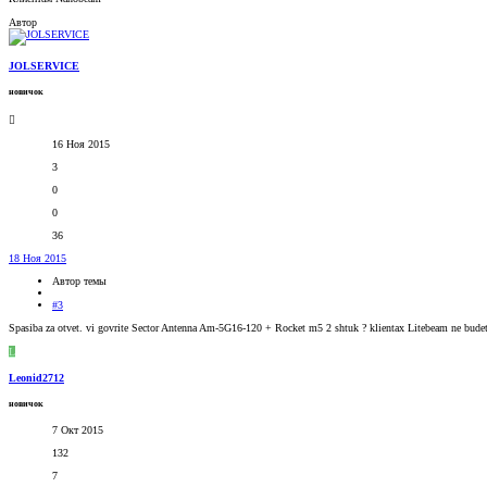
Автор
JOLSERVICE
новичок
16 Ноя 2015
3
0
0
36
18 Ноя 2015
Автор темы
#3
Spasiba za otvet. vi govrite Sector Antenna Am-5G16-120 + Rocket m5 2 shtuk ? klientax Litebeam ne bude
L
Leonid2712
новичок
7 Окт 2015
132
7