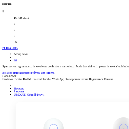
новичок
16 Ноя 2015
3
0
0
36
21 Ноя 2015
Автор темы
#6
Spasibo vam agromnoe... ia xorohe ne ponimaiu v nastroikax i budu brat ubiquiti. prosta ia xotela luchshuiu
Войдите или зарегистрируйтесь для ответа.
Поделиться:
Facebook
Twitter
Reddit
Pinterest
Tumblr
WhatsApp
Электронная почта
Поделиться
Ссылка
Форумы
Разделы
UBIQUITI Общий форум