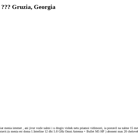
i ??? Gruzia, Georgia
siat menia internet , ani jivut vozle xalmi i u drugix vishek netu priamoi vidimosti, ia postavil na xalme 15 
stavit.(u menia est doma 1.Interline 12 dbi 5.8 GHz Omni Antenna + Bullet M5 HP ) abonent max 20 chelovek. 