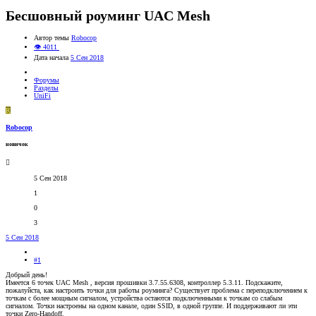
Бесшовный роуминг UAC Mesh
Автор темы
Robocop
👁 4011
Дата начала
5 Сен 2018
Форумы
Разделы
UniFi
R
Robocop
новичок
5 Сен 2018
1
0
3
5 Сен 2018
#1
Добрый день!
Имеется 6 точек UAC Mesh , версия прошивки 3.7.55.6308, контроллер 5.3.11. Подскажите,
пожалуйста, как настроить точки для работы роуминга? Существует проблема с переподключением к
точкам с более мощным сигналом, устройства остаются подключенными к точкам со слабым
сигналом. Точки настроены на одном канале, один SSID, в одной группе. И поддерживают ли эти
точки Zero-Handoff.