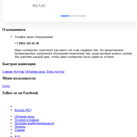
NS-5AC
О комьюнити
Телефон заказа оборудования:
+7 (965) 341-41-38
Наше сообщество существует уже много лет и мы гордимся тем, что предоставляем
беспристрастное, критическое обсуждение технических тем, среди мастеров разного уровня.
Мы работаем каждый день, чтобы наше сообщество было одним из лучших.
Быстрая навигация
Главная
Форумы
Обратная связь
Точка доступа
Меню пользователя
Login
Follow us on Facebook
Russian (RU)
Обратная связь
Условия и правила
Политика конфиденциальности
Помощь
Главная
RSS