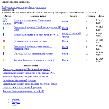
Заранее спасибо за помощь!
Войдите или зарегистрируйтесь для ответа.
Поделиться:
Facebook
Twitter
Reddit
Pinterest
Tumblr
WhatsApp
Электронная почта
Поделиться
Ссылка
Автор
Похожие темы
Раздел
Ответов
Дата
Всем к прочтению про "Бесшовный
8 Июн
UniFi
0
роуминг".
2019
Бесшовный роуминг Cloud Key и две-три AC
28 Май
B
UniFi
3
PRO
2019
UBIQUITI Общий
4 Апр
L
Бесшовный роуминг из трех точек по WI-FI
14
форум
2019
14 Июл
W
Не работает бесшовный роуминг
UniFi
6
2017
Бесшовный роуминг одновременно с
20 Мар
M
UniFi
3
гостевой сетью
2017
24 Янв
J
UniFi AC LR AP бесшовный роуминг
UniFi
10
2017
20 Окт
B
Так есть бесшовный роуминг в Unified?
UniFi
1
2016
Похожие темы
Всем к прочтению про "Бесшовный роуминг".
Бесшовный роуминг Cloud Key и две-три AC PRO
Бесшовный роуминг из трех точек по WI-FI
Не работает бесшовный роуминг
Бесшовный роуминг одновременно с гостевой сетью
UniFi AC LR AP бесшовный роуминг
Так есть бесшовный роуминг в Unified?
Форумы
Разделы
UniFi