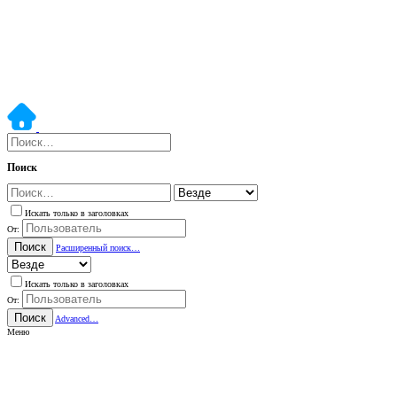
Поиск
Искать только в заголовках
От:
Поиск
Расширенный поиск…
Искать только в заголовках
От:
Поиск
Advanced…
Меню