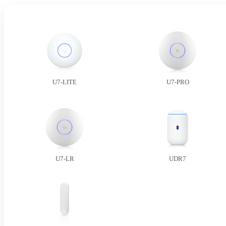
U7-LITE
U7-PRO
U7-LR
UDR7