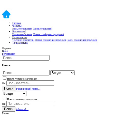
Главная
Форумы
Новые сообщения
Поиск сообщений
Что нового?
Новые сообщения
Новые сообщения профилей
Пользователи
Текущие посетители
Новые сообщения профилей
Поиск сообщений профилей
Точка доступа
Форумы
Вход
Регистрация
Поиск
Искать только в заголовках
От:
Поиск
Расширенный поиск…
Искать только в заголовках
От:
Поиск
Advanced…
Меню