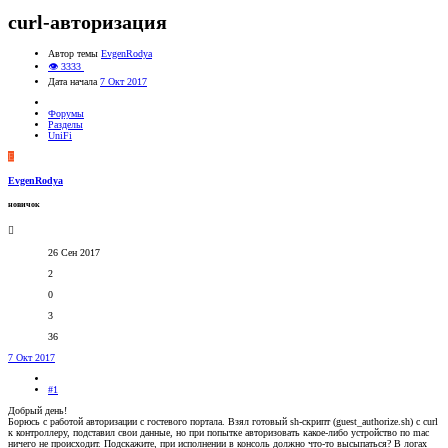
curl-авторизация
Автор темы
EvgenRodya
👁 3333
Дата начала
7 Окт 2017
Форумы
Разделы
UniFi
E
EvgenRodya
новичок
26 Сен 2017
2
0
3
36
7 Окт 2017
#1
Добрый день!
Борюсь с работой авторизации с гостевого портала. Взял готовый sh-скрипт (guest_authorize.sh) с curl
к контроллеру, подставил свои данные, но при попытке авторизовать какое-либо устройство по mac
ничего не происходит. Подскажите, при исполнении в консоль должно что-то высыпаться? В логах