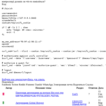
контроллера должно ли что-то появляться?
Код:
#!/bin/sh

username=ubnt

password=ubnt

baseurl=http://127.0.0.1:8443

site=default

cookie=/tmp/unifi_cookie

if [ $# -lt 2 ] ; then

    echo "Usage: $0 <mac> <minutes>"

    exit -1

fi

ap_mac_address="f0:9f:c2:90:11:c7"

mac=$1

minutes=$2

curl_cmd="curl --tlsv1 --cookie /tmp/unifi_cookie --cookie-jar /tmp/unifi_cookie --insec
# authenticate against unifi controller

$curl_cmd --data "{'username':'$username', 'password':'$password'}" $baseurl/api/login

# authorize a guest for

$curl_cmd --data "json={'cmd':'authorize-guest', 'mac':'${mac}', 'minutes':${minutes}, '
# logout

$curl_cmd $baseurl/logout
Войдите или зарегистрируйтесь для ответа.
Поделиться:
Facebook
Twitter
Reddit
Pinterest
Tumblr
WhatsApp
Электронная почта
Поделиться
Ссылка
Автор
Похожие темы
Раздел
Ответов
Дата
15
Повторная авторизация на портале Hot-spot при
A
UniFi
7
Сен
каждом переходе на другую точку доступа.
2025
11
UBIQUITI
S
Авторизация Global Hotspot
3
Мар
Общий форум
2025