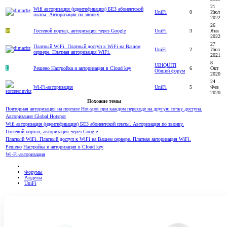
21
Wifi авторизация (идентификация) БЕЗ абонентской
UniFi
0
Июл
платы. Авторизация по звонку.
2022
26
M
Гостевой портал, авторизация через Google
UniFi
3
Янв
2022
27
Платный WiFi. Платный доступ к WiFi на Вашем
UniFi
2
Июл
сервере. Платная авторизация WiFi.
2021
8
UBIQUITI
E
Решено
Настройка и авторизация в Cloud key
6
Окт
Общий форум
2020
24
Wi-Fi-авторизация
UniFi
5
Фев
2020
Похожие темы
Повторная авторизация на портале Hot-spot при каждом переходе на другую точку доступа.
Авторизация Global Hotspot
Wifi авторизация (идентификация) БЕЗ абонентской платы. Авторизация по звонку.
Гостевой портал, авторизация через Google
Платный WiFi. Платный доступ к WiFi на Вашем сервере. Платная авторизация WiFi.
Решено
Настройка и авторизация в Cloud key
Wi-Fi-авторизация
Форумы
Разделы
UniFi