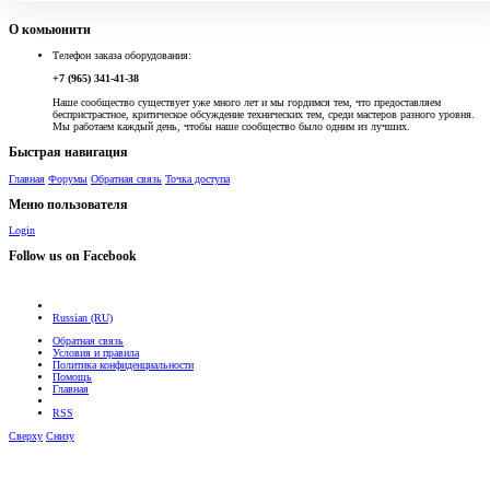
О комьюнити
Телефон заказа оборудования:
+7 (965) 341-41-38
Наше сообщество существует уже много лет и мы гордимся тем, что предоставляем
беспристрастное, критическое обсуждение технических тем, среди мастеров разного уровня.
Мы работаем каждый день, чтобы наше сообщество было одним из лучших.
Быстрая навигация
Главная
Форумы
Обратная связь
Точка доступа
Меню пользователя
Login
Follow us on Facebook
Russian (RU)
Обратная связь
Условия и правила
Политика конфиденциальности
Помощь
Главная
RSS
Сверху
Снизу