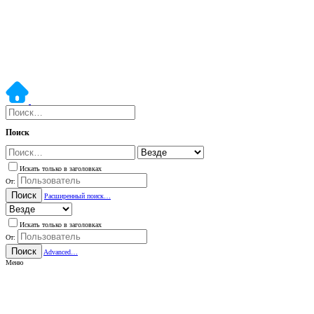
Поиск
Искать только в заголовках
От:
Поиск
Расширенный поиск…
Искать только в заголовках
От:
Поиск
Advanced…
Меню