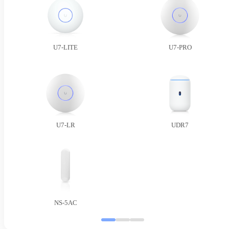
U7-LITE
U7-PRO
U7-LR
UDR7
NS-5AC