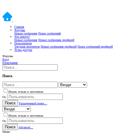
Главная
Форумы
Новые сообщения
Поиск сообщений
Что нового?
Новые сообщения
Новые сообщения профилей
Пользователи
Текущие посетители
Новые сообщения профилей
Поиск сообщений профилей
Точка доступа
Форумы
Вход
Регистрация
Поиск
Искать только в заголовках
От:
Поиск
Расширенный поиск…
Искать только в заголовках
От:
Поиск
Advanced…
Меню