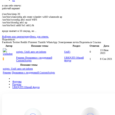
#2
и сам себе отвечу:
рабочий вариант
(/usr/bin/sleep 20
/usr/bin/wlanconfig ath create wlandev wifi0 wlanmode ap
/usr/bin/iwconfig ath1 essid WIFI
/usr/bin/ifconfig ath1 up
/usr/bin/brctl addif br1 ath1) &
вроде хватает и 10 секунд, но ..
Войдите или зарегистрируйтесь для ответа.
Поделиться:
Facebook
Twitter
Reddit
Pinterest
Tumblr
WhatsApp
Электронная почта
Поделиться
Ссылка
Автор
Похожие темы
Раздел
Ответов
Дата
13 Июн
scripts: Unifi auto set-inform
UniFi
0
2023
Решено
Прошивки с поддержкой
UBIQUITI Общий
J
1
8 Сен 2021
CustomScripts
форум
Похожие темы
scripts: Unifi auto set-inform
Решено
Прошивки с поддержкой CustomScripts
Форумы
Разделы
UBIQUITI Общий форум