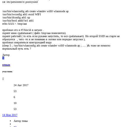
cat /etc/persistent/rc.postsysinit
/usr/bin/wlanconfig ath create wlandev wifi0 wlanmode ap
/usr/bin/iwconfig ath1 essid WIFI
/usr/bin/ifconfig ath1 up
/usr/bin/brctl addif br1 ath1
echo AAA > /tmp/aaa
пробовал его и #!/bin/sh в начале .
скрипт явно срабатывает ( файл /tmp/aaa появляется).
скрипт рабочий ( то есть если руками запустить, то все срабатывает). Но второй SSID на старте не
образуется
, чего -то я не понимаю в логике или порядке загрузки ),
пробовал извратиться конструкцией вида
(sleep 5 ; /usr/bin/wlanconfig ath create wlandev wifi0 wlanmode ap ; .... )& тоже не помогло
нормальный путь есть ?
Автор
N
ntman
участник
24 Авг 2017
53
6
10
53
14 Ноя 2017
Автор темы