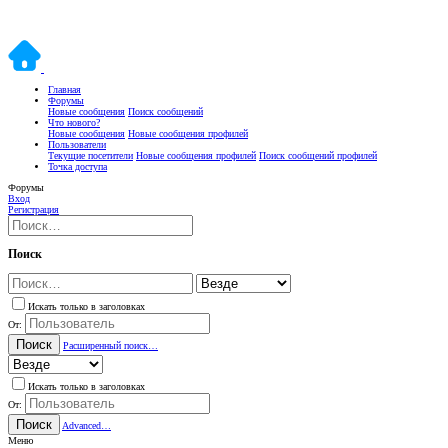
Главная
Форумы
Новые сообщения
Поиск сообщений
Что нового?
Новые сообщения
Новые сообщения профилей
Пользователи
Текущие посетители
Новые сообщения профилей
Поиск сообщений профилей
Точка доступа
Форумы
Вход
Регистрация
Поиск
Искать только в заголовках
От:
Поиск
Расширенный поиск…
Искать только в заголовках
От:
Поиск
Advanced…
Меню