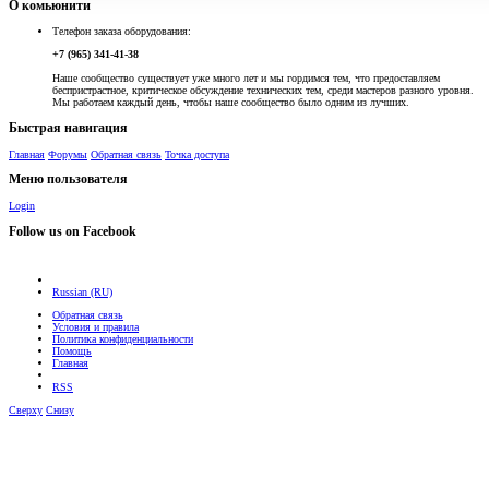
О комьюнити
Телефон заказа оборудования:
+7 (965) 341-41-38
Наше сообщество существует уже много лет и мы гордимся тем, что предоставляем
беспристрастное, критическое обсуждение технических тем, среди мастеров разного уровня.
Мы работаем каждый день, чтобы наше сообщество было одним из лучших.
Быстрая навигация
Главная
Форумы
Обратная связь
Точка доступа
Меню пользователя
Login
Follow us on Facebook
Russian (RU)
Обратная связь
Условия и правила
Политика конфиденциальности
Помощь
Главная
RSS
Сверху
Снизу