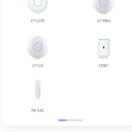
U7-LITE
U7-PRO
U7-LR
UDR7
NS-5AC