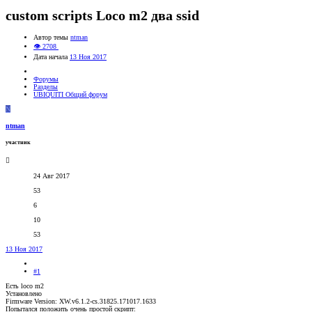
custom scripts Loco m2 два ssid
Автор темы
ntman
👁 2708
Дата начала
13 Ноя 2017
Форумы
Разделы
UBIQUITI Общий форум
N
ntman
участник
24 Авг 2017
53
6
10
53
13 Ноя 2017
#1
Есть loco m2
Установлено
Firmware Version: XW.v6.1.2-cs.31825.171017.1633
Попытался положить очень простой скрипт: