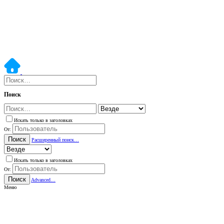
Поиск
Искать только в заголовках
От:
Поиск
Расширенный поиск…
Искать только в заголовках
От:
Поиск
Advanced…
Меню