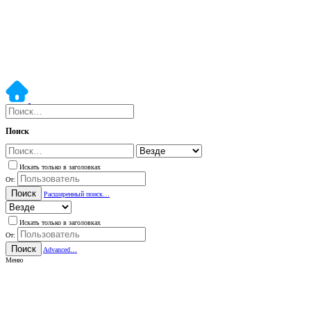
Поиск
Искать только в заголовках
От:
Поиск
Расширенный поиск…
Искать только в заголовках
От:
Поиск
Advanced…
Меню