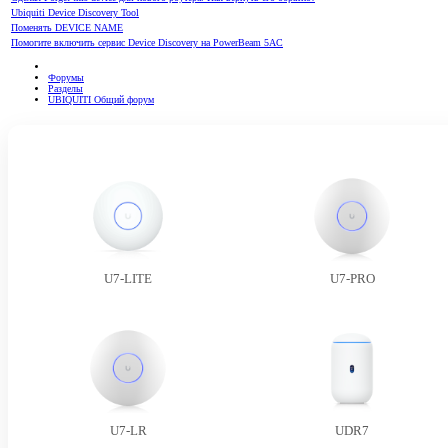
Ubiquiti Device Discovery Tool
Поменять DEVICE NAME
Помогите включить сервис Device Discovery на PowerBeam 5AC
Форумы
Разделы
UBIQUITI Общий форум
U7-LITE
U7-PRO
U7-LR
UDR7