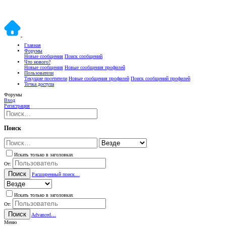
Главная
Форумы
Новые сообщения
Поиск сообщений
Что нового?
Новые сообщения
Новые сообщения профилей
Пользователи
Текущие посетители
Новые сообщения профилей
Поиск сообщений профилей
Точка доступа
Форумы
Вход
Регистрация
Поиск
Искать только в заголовках
От:
Поиск
Расширенный поиск…
Искать только в заголовках
От:
Поиск
Advanced…
Меню