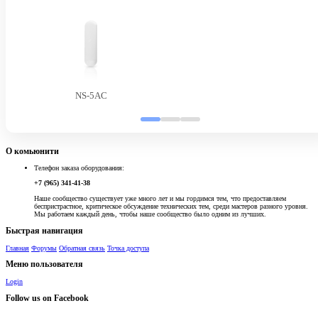
NS-5AC
О комьюнити
Телефон заказа оборудования:
+7 (965) 341-41-38
Наше сообщество существует уже много лет и мы гордимся тем, что предоставляем
беспристрастное, критическое обсуждение технических тем, среди мастеров разного уровня.
Мы работаем каждый день, чтобы наше сообщество было одним из лучших.
Быстрая навигация
Главная
Форумы
Обратная связь
Точка доступа
Меню пользователя
Login
Follow us on Facebook