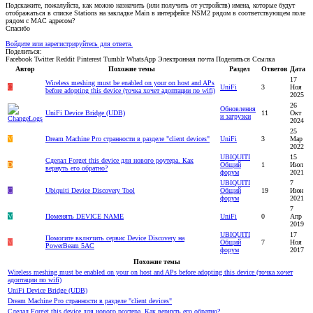
Подскажите, пожалуйста, как можно назначить (или получить от устройств) имена, которые будут
отображаться в списке Stations на закладке Main в интерфейсе NSM2 рядом в соответствующем поле
рядом с MAC адресом?
Спасибо
Войдите или зарегистрируйтесь для ответа.
Поделиться:
Facebook
Twitter
Reddit
Pinterest
Tumblr
WhatsApp
Электронная почта
Поделиться
Ссылка
Автор
Похожие темы
Раздел
Ответов
Дата
17
Wireless meshing must be enabled on your on host and APs
C
UniFi
3
Ноя
before adopting this device (точка хочет адоптации по wifi)
2025
26
Обновления
UniFi Device Bridge (UDB)
11
Окт
и загрузки
2024
25
V
Dream Machine Pro странности в разделе "client devices"
UniFi
3
Мар
2022
UBIQUITI
15
Сделал Forget this device для нового роутера. Как
D
Общий
1
Июл
вернуть его обратно?
форум
2021
UBIQUITI
7
C
Ubiquiti Device Discovery Tool
Общий
19
Июн
форум
2021
7
V
Поменять DEVICE NAME
UniFi
0
Апр
2019
UBIQUITI
17
Помогите включить сервис Device Discovery на
V
Общий
7
Ноя
PowerBeam 5AC
форум
2017
Похожие темы
Wireless meshing must be enabled on your on host and APs before adopting this device (точка хочет
адоптации по wifi)
UniFi Device Bridge (UDB)
Dream Machine Pro странности в разделе "client devices"
Сделал Forget this device для нового роутера. Как вернуть его обратно?