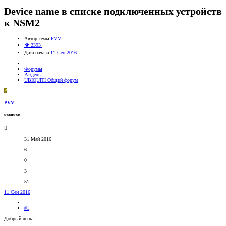
Device name в списке подключенных устройств
к NSM2
Автор темы
PVV
👁 2393
Дата начала
11 Сен 2016
Форумы
Разделы
UBIQUITI Общий форум
P
PVV
новичок
31 Май 2016
6
0
3
51
11 Сен 2016
#1
Добрый день!