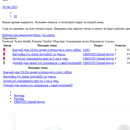
30 Окт 2013
#3
Важна прямая видимость. Возьмите бинокль и посмотрите видно ли второй конец.
Судя по картинке, на пути сигнала горки. Наверняка они закроют сигнал и ничего не будет работать п
Войдите или зарегистрируйтесь для ответа.
Поделиться:
Facebook
Twitter
Reddit
Pinterest
Tumblr
WhatsApp
Электронная почта
Поделиться
Ссылка
Автор
Похожие темы
Раздел
Ответов
B
Каждый день U6-Pro падает и переходит в статус offline
UniFi
3
31
L
Настройка 2ух Антен AirgridM5! за деньги.
UBIQUITI Общий форум
1
9 
L
Airgrid m5 отваливается инет по 5 раз в день.
UBIQUITI Общий форум
6
20
S
Добрый день,может кто сталкивался с такой проблемой?
UBIQUITI Общий форум
1
14
Похожие темы
Каждый день U6-Pro падает и переходит в статус offline
Настройка 2ух Антен AirgridM5! за деньги.
Airgrid m5 отваливается инет по 5 раз в день.
Добрый день,может кто сталкивался с такой проблемой?
Форумы
Разделы
UBIQUITI Общий форум