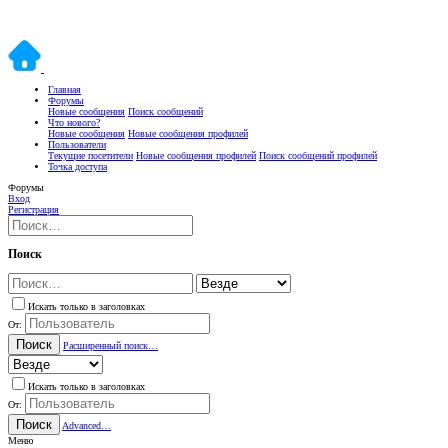
Главная
Форумы
Новые сообщения
Поиск сообщений
Что нового?
Новые сообщения
Новые сообщения профилей
Пользователи
Текущие посетители
Новые сообщения профилей
Поиск сообщений профилей
Точка доступа
Форумы
Вход
Регистрация
Поиск
Искать только в заголовках
От:
Поиск
Расширенный поиск…
Искать только в заголовках
От:
Поиск
Advanced…
Меню