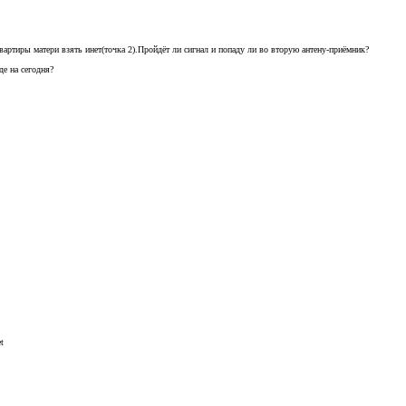
вартиры матери взять инет(точка 2).Пройдёт ли сигнал и попаду ли во вторую антену-приёмник?
де на сегодня?
t