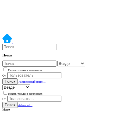
Поиск
Искать только в заголовках
От:
Поиск
Расширенный поиск…
Искать только в заголовках
От:
Поиск
Advanced…
Меню