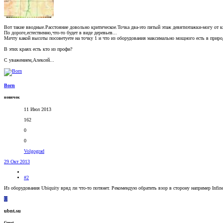
Вот такие вводные.Расстояние довольно критическое.Точка два-это пятый этаж девятиэтажки-могу от к
По дороге,естественно,что-то будет в виде деревьев...
Мачту какой высоты посоветуете на точку 1 и что из оборудования максимально мощного есть в приро
В этих краях есть кто из профи?
С уважением,Алексей...
Born
новичок
11 Июл 2013
162
0
0
Volgograd
29 Окт 2013
#2
Из оборудования Ubiquity вряд ли что-то потянет. Рекомендую обратить взор в сторону например Infine
U
ubnt.su
Guest