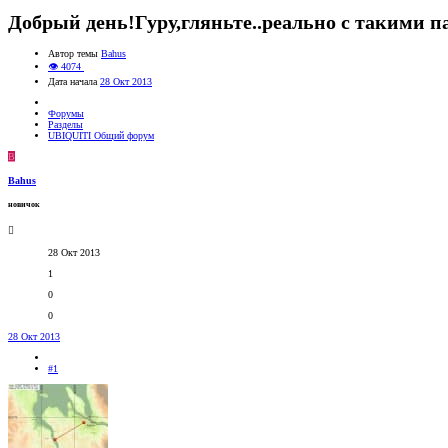
Добрый день!Гуру,гляньте..реально с такими п
Автор темы
Bahus
👁 4074
Дата начала
28 Окт 2013
Форумы
Разделы
UBIQUITI Общий форум
B
Bahus
новичок
28 Окт 2013
1
0
0
28 Окт 2013
#1