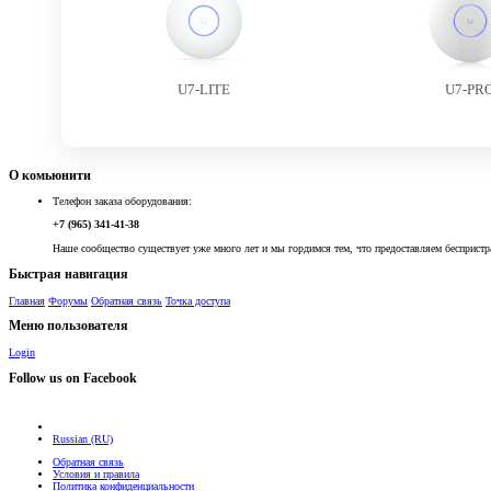
U7-LITE
U7-PR
О комьюнити
Телефон заказа оборудования:
+7 (965) 341-41-38
Наше сообщество существует уже много лет и мы гордимся тем, что предоставляем беспристр
Быстрая навигация
Главная
Форумы
Обратная связь
Точка доступа
Меню пользователя
Login
Follow us on Facebook
Russian (RU)
Обратная связь
Условия и правила
Политика конфиденциальности