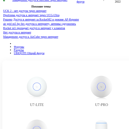
форум
2022
Похожие темы
UCK 2 - нет доступа через интернет
Проблема доступа к интернет через UCG-Ultra
Решено
Доступ в интернет за RocketM2 в режиме AP-Repeater
air grid m5 hp без доступа к интернету, антенны сдружились
Rocket m5 пропадает доступ в интернет у клиентов
Нет доступа в интернет
Management доступ к AirCube через интернет
Форумы
Разделы
UBIQUITI Общий форум
U7-LITE
U7-PRO