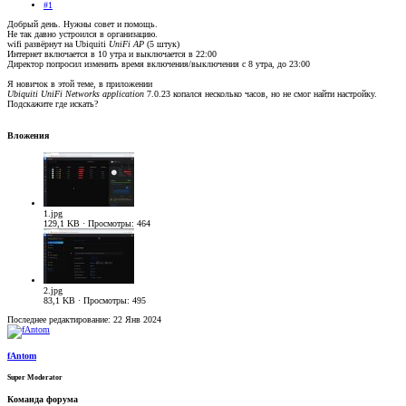
#1
Добрый день. Нужны совет и помощь.
Не так давно устроился в организацию.
wifi развёрнут на Ubiquiti
UniFi AP
(5 штук)
Интернет включается в 10 утра и выключается в 22:00
Директор попросил изменить время включения/выключения с 8 утра, до 23:00
Я новичок в этой теме, в приложении
Ubiquiti UniFi Networks
application
7.0.23 копался несколько часов, но не смог найти настройку.
Подскажите где искать?
Вложения
1.jpg
129,1 KB · Просмотры: 464
2.jpg
83,1 KB · Просмотры: 495
Последнее редактирование:
22 Янв 2024
fAntom
Super Moderator
Команда форума