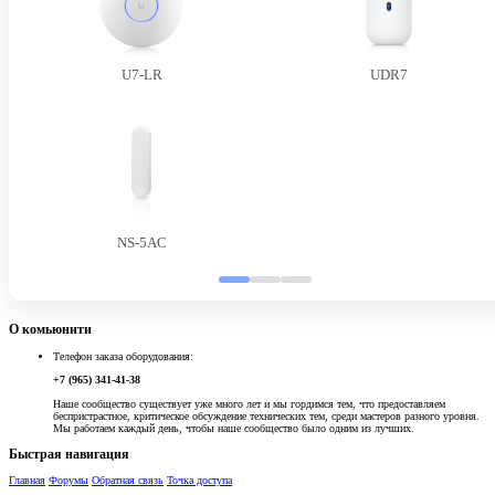
U7-LR
UDR7
NS-5AC
О комьюнити
Телефон заказа оборудования:
+7 (965) 341-41-38
Наше сообщество существует уже много лет и мы гордимся тем, что предоставляем
беспристрастное, критическое обсуждение технических тем, среди мастеров разного уровня.
Мы работаем каждый день, чтобы наше сообщество было одним из лучших.
Быстрая навигация
Главная
Форумы
Обратная связь
Точка доступа