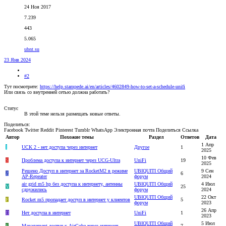
24 Ноя 2017
7.239
443
5.065
ubnt.su
23 Янв 2024
#2
Тут посмотрите:
https://help.stampede.ai/en/articles/4602849-how-to-set-a-schedule-unifi
Или связь со внутренней сетью должна работать?
Статус
В этой теме нельзя размещать новые ответы.
Поделиться:
Facebook
Twitter
Reddit
Pinterest
Tumblr
WhatsApp
Электронная почта
Поделиться
Ссылка
Автор
Похожие темы
Раздел
Ответов
Дата
1 Апр
I
UCK 2 - нет доступа через интернет
Другое
1
2025
10 Фев
S
Проблема доступа к интернет через UCG-Ultra
UniFi
19
2025
Решено
Доступ в интернет за RocketM2 в режиме
UBIQUITI Общий
9 Сен
Z
6
AP-Repeater
форум
2024
air grid m5 hp без доступа к интернету, антенны
UBIQUITI Общий
4 Июл
V
25
сдружились
форум
2024
UBIQUITI Общий
22 Окт
F
Rocket m5 пропадает доступ в интернет у клиентов
5
форум
2023
26 Апр
П
Нет доступа в интернет
UniFi
1
2023
UBIQUITI Общий
5 Июл
S
Management доступ к AirCube через интернет
7