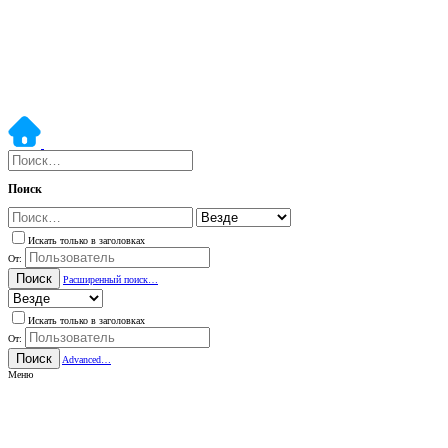
Поиск
Искать только в заголовках
От:
Поиск
Расширенный поиск…
Искать только в заголовках
От:
Поиск
Advanced…
Меню