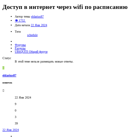
Доступ в интернет через wifi по расписанию
Автор темы
eldarius87
👁 1752
Дата начала
22 Янв 2024
Теги
schedule
Форумы
Разделы
UBIQUITI Общий форум
Статус
В этой теме нельзя размещать новые ответы.
E
eldarius87
новичок
22 Янв 2024
9
0
3
39
22 Янв 2024