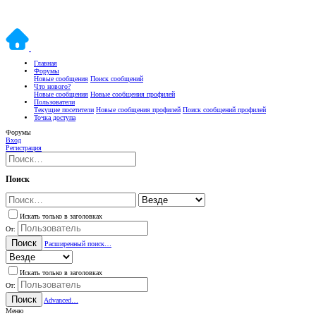
Главная
Форумы
Новые сообщения
Поиск сообщений
Что нового?
Новые сообщения
Новые сообщения профилей
Пользователи
Текущие посетители
Новые сообщения профилей
Поиск сообщений профилей
Точка доступа
Форумы
Вход
Регистрация
Поиск
Искать только в заголовках
От:
Поиск
Расширенный поиск…
Искать только в заголовках
От:
Поиск
Advanced…
Меню