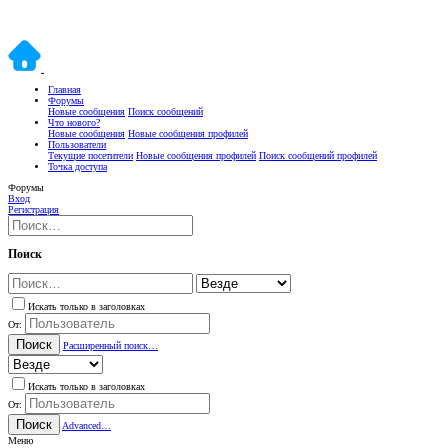
Главная
Форумы
Новые сообщения
Поиск сообщений
Что нового?
Новые сообщения
Новые сообщения профилей
Пользователи
Текущие посетители
Новые сообщения профилей
Поиск сообщений профилей
Точка доступа
Форумы
Вход
Регистрация
Поиск
Искать только в заголовках
От:
Поиск
Расширенный поиск…
Искать только в заголовках
От:
Поиск
Advanced…
Меню