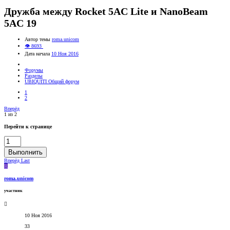
Дружба между Rocket 5AC Lite и NanoBeam
5AC 19
Автор темы
roma.unicom
👁 8693
Дата начала
10 Ноя 2016
Форумы
Разделы
UBIQUITI Общий форум
1
2
Вперёд
1 из 2
Перейти к странице
Выполнить
Вперёд
Last
R
roma.unicom
участник
10 Ноя 2016
33