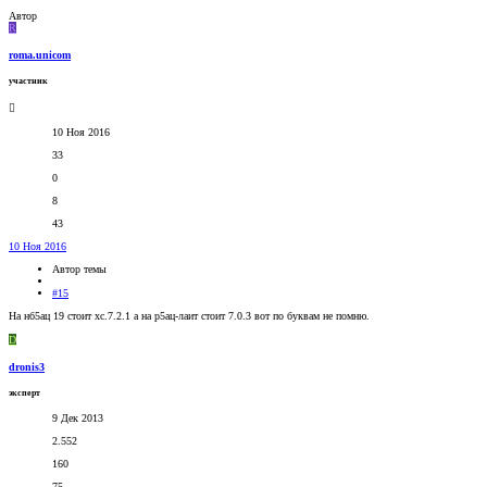
Автор
R
roma.unicom
участник
10 Ноя 2016
33
0
8
43
10 Ноя 2016
Автор темы
#15
На нб5ац 19 стоит хс.7.2.1 а на р5ац-лаит стоит 7.0.3 вот по буквам не помню.
D
dronis3
эксперт
9 Дек 2013
2.552
160
75