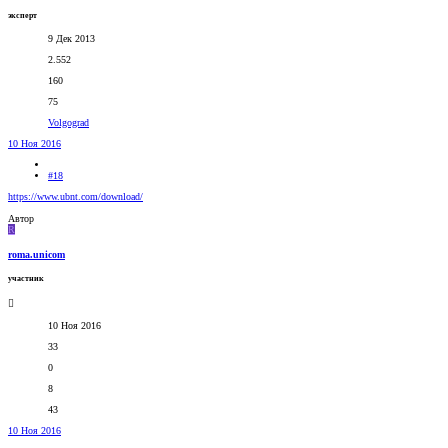
эксперт
9 Дек 2013
2.552
160
75
Volgograd
10 Ноя 2016
#18
https://www.ubnt.com/download/
Автор
R
roma.unicom
участник
10 Ноя 2016
33
0
8
43
10 Ноя 2016