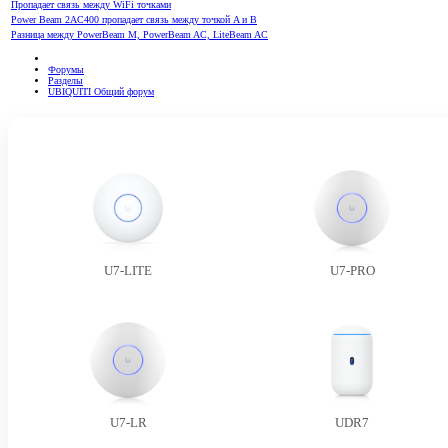
Пропадает связь между WiFi точками
Power Beam 2AC400 пропадает связь между точкой A и B
Разница между PowerBeam M, PowerBeam AC, LiteBeam AC
Форумы
Разделы
UBIQUITI Общий форум
U7-LITE
U7-PRO
U7-LR
UDR7