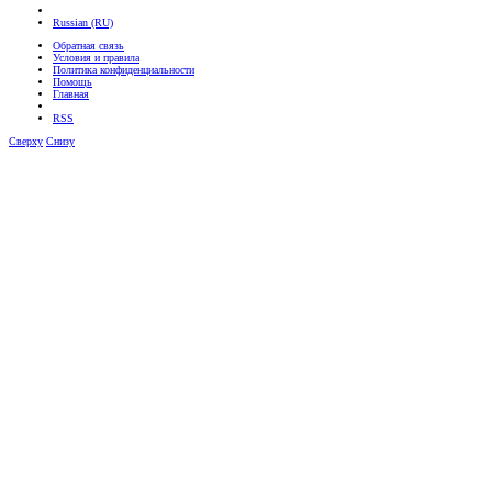
Russian (RU)
Обратная связь
Условия и правила
Политика конфиденциальности
Помощь
Главная
RSS
Сверху
Снизу