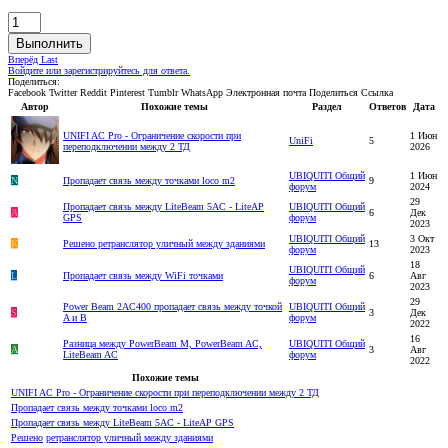
Выполнить
Вперёд
Last
Войдите или зарегистрируйтесь для ответа.
Поделиться:
Facebook
Twitter
Reddit
Pinterest
Tumblr
WhatsApp
Электронная почта
Поделиться
Ссылка
Автор
Похожие темы
Раздел
Ответов
Дата
UNIFI AC Pro - Ограничение скорости при
1 Июн
UniFi
5
переподключении между 2 ТД
2026
UBIQUITI Общий
1 Июн
N
Пропадает связь между точками loco m2
9
форум
2024
29
Пропадает связь между LiteBeam 5AC - LiteAP
UBIQUITI Общий
A
6
Дек
GPS
форум
2023
UBIQUITI Общий
3 Окт
K
Решено
ретранслятор уличный между зданиями
13
форум
2023
18
UBIQUITI Общий
L
Пропадает связь между WiFi точками
6
Авг
форум
2023
29
Power Beam 2AC400 пропадает связь между точкой
UBIQUITI Общий
S
3
Дек
A и B
форум
2022
16
Разница между PowerBeam M, PowerBeam AC,
UBIQUITI Общий
A
3
Авг
LiteBeam AC
форум
2022
Похожие темы
UNIFI AC Pro - Ограничение скорости при переподключении между 2 ТД
Пропадает связь между точками loco m2
Пропадает связь между LiteBeam 5AC - LiteAP GPS
Решено
ретранслятор уличный между зданиями