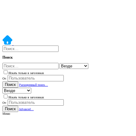
Поиск
Искать только в заголовках
От:
Поиск
Расширенный поиск…
Искать только в заголовках
От:
Поиск
Advanced…
Меню