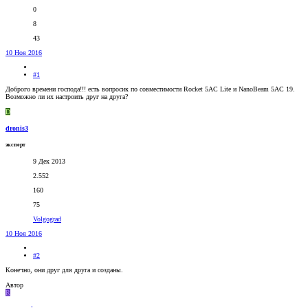
0
8
43
10 Ноя 2016
#1
Доброго времени господа!!! есть вопросик по совместимости Rocket 5AC Lite и NanoBeam 5AC 19.
Возможно ли их настроить друг на друга?
D
dronis3
эксперт
9 Дек 2013
2.552
160
75
Volgograd
10 Ноя 2016
#2
Конечно, они друг для друга и созданы.
Автор
R