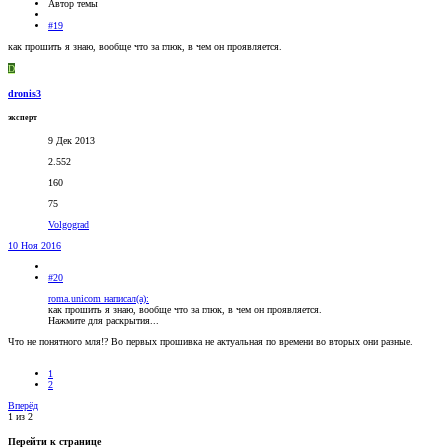
Автор темы
#19
как прошить я знаю, вообще что за глюк, в чем он проявляется.
D
dronis3
эксперт
9 Дек 2013
2.552
160
75
Volgograd
10 Ноя 2016
#20
roma.unicom написал(а):
как прошить я знаю, вообще что за глюк, в чем он проявляется.
Нажмите для раскрытия...
Что не понятного мля!? Во первых прошивка не актуальная по времени во вторых они разные.
1
2
Вперёд
1 из 2
Перейти к странице