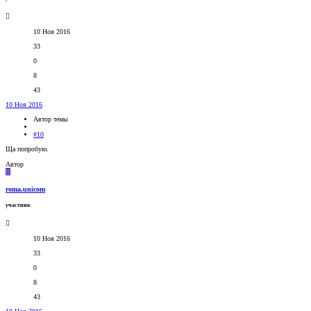
10 Ноя 2016
33
0
8
43
10 Ноя 2016
Автор темы
#10
Ща попробую.
Автор
R
roma.unicom
участник
10 Ноя 2016
33
0
8
43