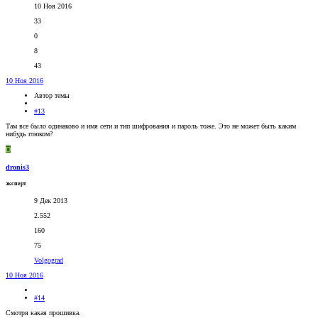
10 Ноя 2016
33
0
8
43
10 Ноя 2016
Автор темы
#13
Там все было одинаково и имя сети и тип шифрования и пароль тоже. Это не может быть каким
нибудь глюком?
D
dronis3
эксперт
9 Дек 2013
2.552
160
75
Volgograd
10 Ноя 2016
#14
Смотря какая прошивка.