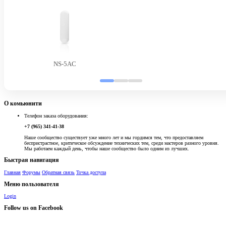
NS-5AC
О комьюнити
Телефон заказа оборудования:
+7 (965) 341-41-38
Наше сообщество существует уже много лет и мы гордимся тем, что предоставляем
беспристрастное, критическое обсуждение технических тем, среди мастеров разного уровня.
Мы работаем каждый день, чтобы наше сообщество было одним из лучших.
Быстрая навигация
Главная
Форумы
Обратная связь
Точка доступа
Меню пользователя
Login
Follow us on Facebook