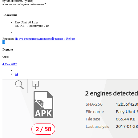
ну это ж искать нужно)
а ты типа сообщения набиваешь?
Вложения
EasyUbnt v6.1.zip
587 KB · Просмотры: 710
Реакции:
На это отреагировали
василий чапаев
и
RePost
D
Dignato
Guest
4 Сен 2017
#4