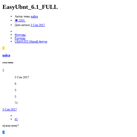
EasyUbnt_6.1_FULL
Автор темы
вайся
👁 3201
Дата начала
3 Сен 2017
Форумы
Разделы
UBIQUITI Общий форум
В
вайся
участник
3 Сен 2017
6
3
5
71
3 Сен 2017
#1
нужна кому?
D