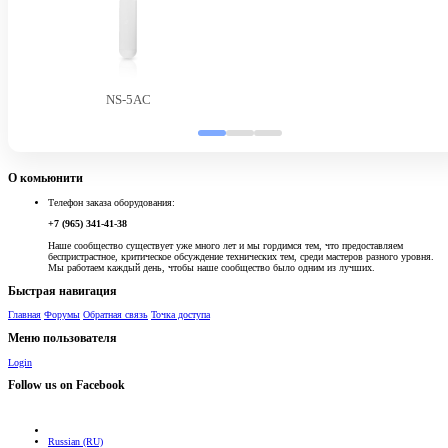
NS-5AC
О комьюнити
Телефон заказа оборудования:
+7 (965) 341-41-38
Наше сообщество существует уже много лет и мы гордимся тем, что предоставляем
беспристрастное, критическое обсуждение технических тем, среди мастеров разного уровня.
Мы работаем каждый день, чтобы наше сообщество было одним из лучших.
Быстрая навигация
Главная
Форумы
Обратная связь
Точка доступа
Меню пользователя
Login
Follow us on Facebook
Russian (RU)