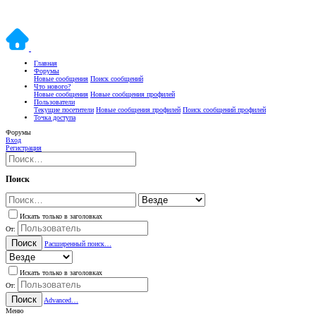
Главная
Форумы
Новые сообщения
Поиск сообщений
Что нового?
Новые сообщения
Новые сообщения профилей
Пользователи
Текущие посетители
Новые сообщения профилей
Поиск сообщений профилей
Точка доступа
Форумы
Вход
Регистрация
Поиск
Искать только в заголовках
От:
Поиск
Расширенный поиск…
Искать только в заголовках
От:
Поиск
Advanced…
Меню