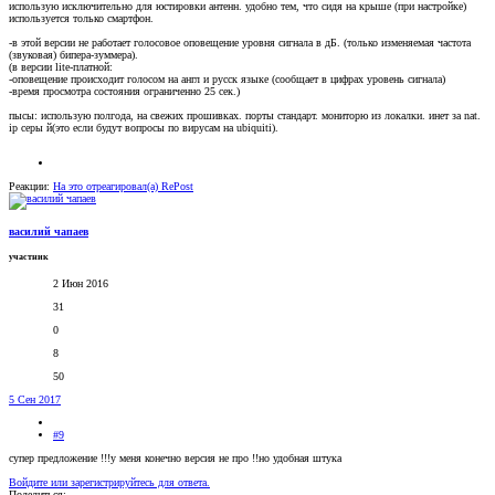
использую исключительно для юстировки антенн. удобно тем, что сидя на крыше (при настройке)
используется только смартфон.
-в этой версии не работает голосовое оповещение уровня сигнала в дБ. (только изменяемая частота
(звуковая) бипера-зуммера).
(в версии lite-платной:
-оповещение происходит голосом на англ и русск языке (сообщает в цифрах уровень сигнала)
-время просмотра состояния ограниченно 25 сек.)
пысы: использую полгода, на свежих прошивках. порты стандарт. мониторю из локалки. инет за nat.
ip серы й(это если будут вопросы по вирусам на ubiquiti).
Реакции:
На это отреагировал(а)
RePost
василий чапаев
участник
2 Июн 2016
31
0
8
50
5 Сен 2017
#9
супер предложение !!!у меня конечно версия не про !!но удобная штука
Войдите или зарегистрируйтесь для ответа.
Поделиться: