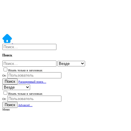
Поиск
Искать только в заголовках
От:
Поиск
Расширенный поиск…
Искать только в заголовках
От:
Поиск
Advanced…
Меню