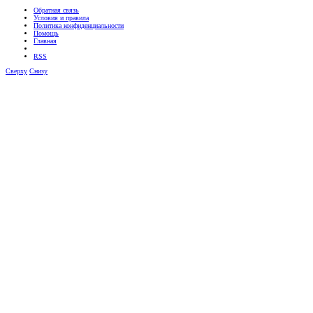
Обратная связь
Условия и правила
Политика конфиденциальности
Помощь
Главная
RSS
Сверху
Снизу