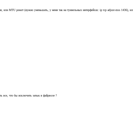
ция, или MTU режет (нужно уменьшать, у меня так на туннельных интерфейсах: ip tcp adjust-mss 1436), ил
ть все, что бы исключить затык в файрволе ?