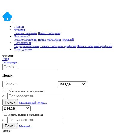
Главная
Форумы
Новые сообщения
Поиск сообщений
Что нового?
Новые сообщения
Новые сообщения профилей
Пользователи
Текущие посетители
Новые сообщения профилей
Поиск сообщений профилей
Точка доступа
Форумы
Вход
Регистрация
Поиск
Искать только в заголовках
От:
Поиск
Расширенный поиск…
Искать только в заголовках
От:
Поиск
Advanced…
Меню