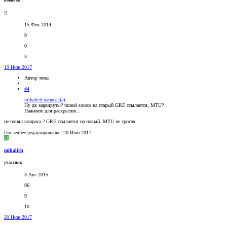
новичок
15 Фев 2014
9
0
3
19 Июн 2017
Автор темы
#4
mihalich написал(а):
Ну дк маршруты? tunnel source на старый GRE ссылается, MTU?
Нажмите для раскрытия...
не понял вопроса ? GRE ссылается на новый. MTU не трогал
Последнее редактирование:
20 Июн 2017
M
mihalich
участник
3 Авг 2015
96
9
10
20 Июн 2017