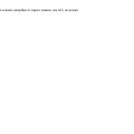
и остались настройки от старого туннеля, или ACL не пускает.