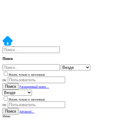
Поиск
Искать только в заголовках
От:
Поиск
Расширенный поиск…
Искать только в заголовках
От:
Поиск
Advanced…
Меню