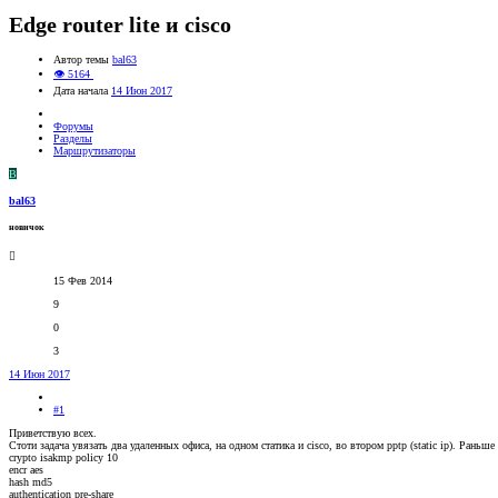
Edge router lite и cisco
Автор темы
bal63
👁 5164
Дата начала
14 Июн 2017
Форумы
Разделы
Маршрутизаторы
B
bal63
новичок
15 Фев 2014
9
0
3
14 Июн 2017
#1
Приветствую всех.
Стоти задача увязать два удаленных офиса, на одном статика и cisco, во втором pptp (static ip). Раньш
crypto isakmp policy 10
encr aes
hash md5
authentication pre-share