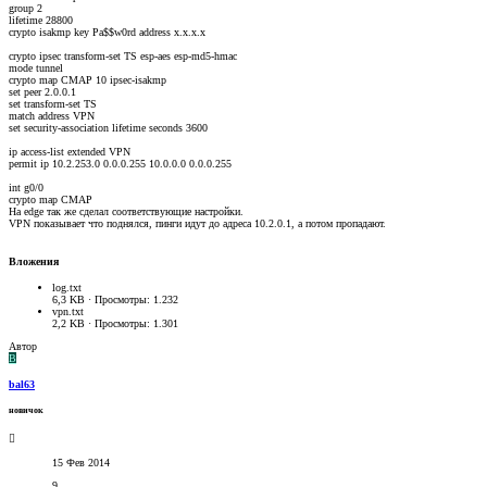
group 2
lifetime 28800
crypto isakmp key Pa$$w0rd address x.x.x.x
crypto ipsec transform-set TS esp-aes esp-md5-hmac
mode tunnel
crypto map CMAP 10 ipsec-isakmp
set peer 2.0.0.1
set transform-set TS
match address VPN
set security-association lifetime seconds 3600
ip access-list extended VPN
permit ip 10.2.253.0 0.0.0.255 10.0.0.0 0.0.0.255
int g0/0
crypto map CMAP
На edge так же сделал соответствующие настройки.
VPN показывает что поднялся, пинги идут до адреса 10.2.0.1, а потом пропадают.
Вложения
log.txt
6,3 KB · Просмотры: 1.232
vpn.txt
2,2 KB · Просмотры: 1.301
Автор
B
bal63
новичок
15 Фев 2014
9