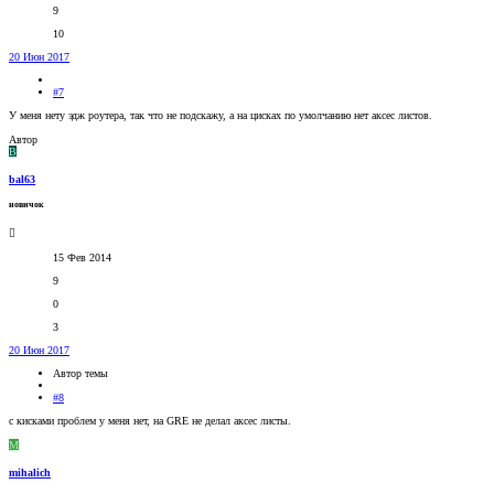
9
10
20 Июн 2017
#7
У меня нету эдж роутера, так что не подскажу, а на цисках по умолчанию нет аксес листов.
Автор
B
bal63
новичок
15 Фев 2014
9
0
3
20 Июн 2017
Автор темы
#8
с кисками проблем у меня нет, на GRE не делал аксес листы.
M
mihalich