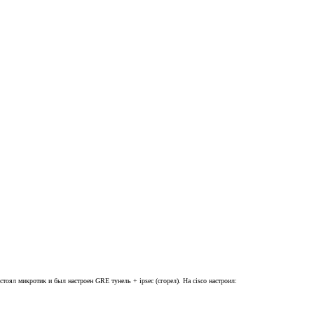
е стоял микротик и был настроен GRE тунель + ipsec (сгорел). На cisco настроил: