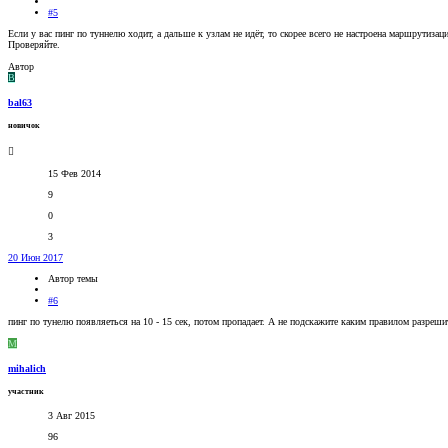
#5
Если у вас пинг по туннелю ходит, а дальше к узлам не идёт, то скорее всего не настроена маршрутиза
Проверяйте.
Автор
B
bal63
новичок
15 Фев 2014
9
0
3
20 Июн 2017
Автор темы
#6
пинг по тунелю появляеться на 10 - 15 сек, потом пропадает. А не подскажите каким правилом разреши
M
mihalich
участник
3 Авг 2015
96