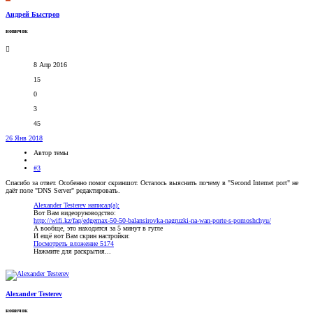
Андрей Быстров
новичок
8 Апр 2016
15
0
3
45
26 Янв 2018
Автор темы
#3
Спасибо за ответ. Особенно помог скриншот. Осталось выяснить почему в "Second Internet port" не
даёт поле "DNS Server" редактировать.
Alexander Testerev написал(а):
Вот Вам видеоруководство:
http://wifi.kz/faq/edgemax-50-50-balansirovka-nagruzki-na-wan-porte-s-pomoshchyu/
А вообще, это находится за 5 минут в гугле
И ещё вот Вам скрин настройки:
Посмотреть вложение 5174
Нажмите для раскрытия...
Alexander Testerev
новичок