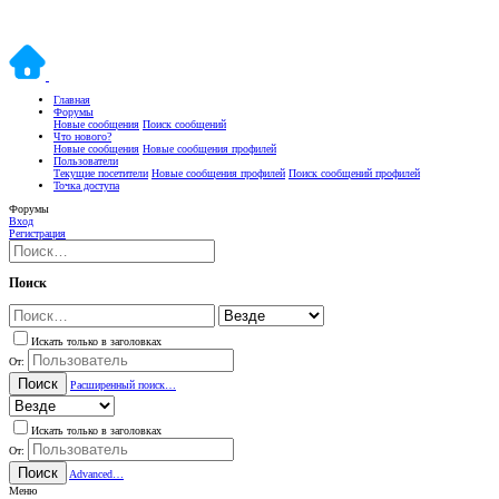
Главная
Форумы
Новые сообщения
Поиск сообщений
Что нового?
Новые сообщения
Новые сообщения профилей
Пользователи
Текущие посетители
Новые сообщения профилей
Поиск сообщений профилей
Точка доступа
Форумы
Вход
Регистрация
Поиск
Искать только в заголовках
От:
Поиск
Расширенный поиск…
Искать только в заголовках
От:
Поиск
Advanced…
Меню