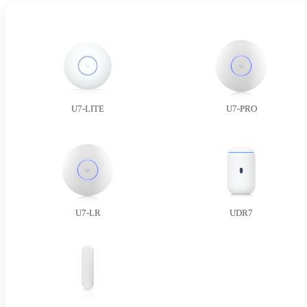
U7-LITE
U7-PRO
U7-LR
UDR7