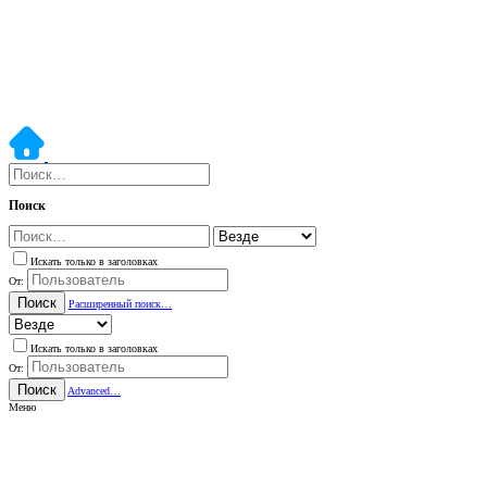
Поиск
Искать только в заголовках
От:
Поиск
Расширенный поиск…
Искать только в заголовках
От:
Поиск
Advanced…
Меню