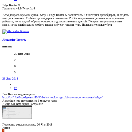
Edge Router X.
Прошивка v1.9.7+hotfix.4
Всем доброго времени суток. Хочу к Edge Router X подключить 2-х интернет провайдеров, и раздать
инет для локалки. У обоих провайдеров статические IP. Оба подключения должны одновременно
работать, но на случай обрыва одного, его должен заменить другой. Перерыл непривычное мне
меню, но не нашёл как из любого гнезда eth0-eth4 сделать wan. Подскажите пожалуйста.
Alexander Testerev
новичок
26 Янв 2018
2
0
3
26 Янв 2018
#2
Вот Вам видеоруководство:
http://wifi.kz/faq/edgemax-50-50-balansirovka-nagruzki-na-wan-porte-s-pomoshchyu/
А вообще, это находится за 5 минут в гугле
И ещё вот Вам скрин настройки:
Последнее редактирование:
26 Янв 2018
Автор
А