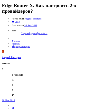
Edge Router X. Как настроить 2-х
провайдеров?
Автор темы
Андрей Быстров
👁 6853
Дата начала
26 Янв 2018
Теги
2 провайдера
edgerouter x
Форумы
Разделы
Маршрутизаторы
А
Андрей Быстров
новичок
8 Апр 2016
15
0
3
45
26 Янв 2018
#1