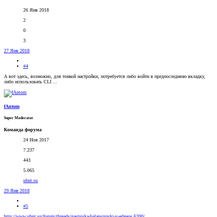
26 Янв 2018
2
0
3
27 Янв 2018
#4
А вот здесь, возможно, для тонкой настройки, потребуется либо войти в предпоследнюю вкладку,
либо использовать CLI ...
fAntom
Super Moderator
Команда форума
24 Ноя 2017
7.237
443
5.065
ubnt.su
29 Янв 2018
#5
http://www.ubnt.su/forum/threads/nastrojka-balansirovki-v-edgeos.6200/