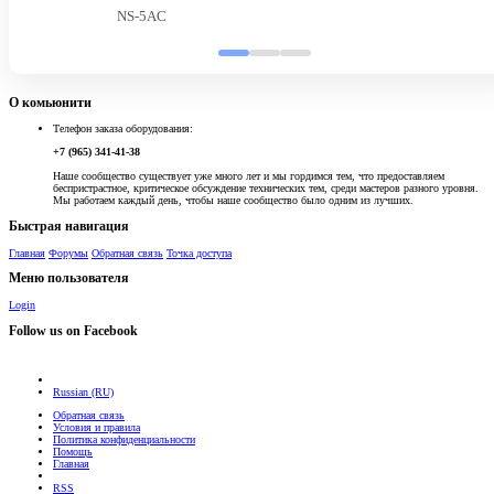
NS-5AC
О комьюнити
Телефон заказа оборудования:
+7 (965) 341-41-38
Наше сообщество существует уже много лет и мы гордимся тем, что предоставляем
беспристрастное, критическое обсуждение технических тем, среди мастеров разного уровня.
Мы работаем каждый день, чтобы наше сообщество было одним из лучших.
Быстрая навигация
Главная
Форумы
Обратная связь
Точка доступа
Меню пользователя
Login
Follow us on Facebook
Russian (RU)
Обратная связь
Условия и правила
Политика конфиденциальности
Помощь
Главная
RSS