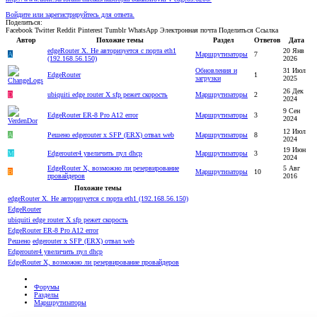
Войдите или зарегистрируйтесь для ответа.
Поделиться:
Facebook
Twitter
Reddit
Pinterest
Tumblr
WhatsApp
Электронная почта
Поделиться
Ссылка
Автор
Похожие темы
Раздел
Ответов
Дата
edgeRouter X. Не авторизуется с порта eth1
20 Янв
A
Маршрутизаторы
7
(192.168.56.150)
2026
Обновления и
31 Июл
EdgeRouter
1
загрузки
2025
26 Дек
D
ubiquiti edge router X sfp режет скорость
Маршрутизаторы
2
2024
9 Сен
EdgeRouter ER-8 Pro A12 error
Маршрутизаторы
3
2024
12 Июл
A
Решено
edgerouter x SFP (ERX) отвал web
Маршрутизаторы
8
2024
19 Июн
M
Edgerouter4 увеличить пул dhcp
Маршрутизаторы
3
2024
EdgeRouter X, возможно ли резервирование
5 Авг
B
Маршрутизаторы
10
провайдеров
2016
Похожие темы
edgeRouter X. Не авторизуется с порта eth1 (192.168.56.150)
EdgeRouter
ubiquiti edge router X sfp режет скорость
EdgeRouter ER-8 Pro A12 error
Решено
edgerouter x SFP (ERX) отвал web
Edgerouter4 увеличить пул dhcp
EdgeRouter X, возможно ли резервирование провайдеров
Форумы
Разделы
Маршрутизаторы