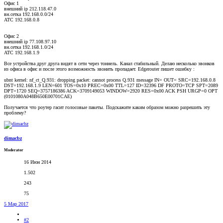
Офис 1
внешний ip 212.118.47.0
вн.сетка 192.168.0.0/24
АТС 192.168.0.8
Офис 2
внешний ip 77.108.97.10
вн.сетка 192.168.1.0/24
АТС 192.168.1.9
Все устройства друг друга видят в сети через тоннель. Канал стабильный. Делаю несколько звонков
из офиса в офис и после этого возможность звонить пропадает. Edgerouter пишет ошибку :
ubnt kernel: nf_ct_Q.931: dropping packet: cannot process Q.931 message IN= OUT= SRC=192.168.0.8
DST=192.168.1.9 LEN=601 TOS=0x10 PREC=0x00 TTL=127 ID=32396 DF PROTO=TCP SPT=2089
DPT=1720 SEQ=3757186386 ACK=3709149053 WINDOW=2920 RES=0x00 ACK PSH URGP=0 OPT
(0101080A048B650E00701CAE)
Получается что роутер гасит голосовые пакеты. Подскажите каким образом можно разрешить эту
проблему?
dimacbz
Moderator
16 Июн 2014
1.502
243
75
5 Мар 2017
#2