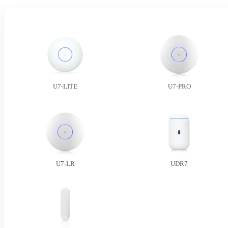
U7-LITE
U7-PRO
U7-LR
UDR7