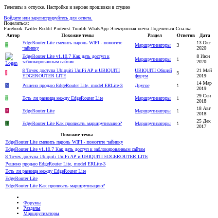
Телепаты в отпуске. Настройки и версию прошивки в студию
Войдите или зарегистрируйтесь для ответа.
Поделиться:
Facebook
Twitter
Reddit
Pinterest
Tumblr
WhatsApp
Электронная почта
Поделиться
Ссылка
Автор
Похожие темы
Раздел
Ответов
Дата
EdgeRouter Lite сменить пароль WIFI - помогите
13 Окт
E
Маршрутизаторы
3
чайнику
2020
EdgeRouter Lite v1.10.7 Как дать доступ к
8 Июн
Маршрутизаторы
1
заблокированным сайтам
2020
8 Точек доступа Ubiquiti UniFi AP и UBIQUITI
UBIQUITI Общий
21 Май
J
5
EDGEROUTER LITE
форум
2019
14 Мар
N
Решено
продаю EdgeRouter Lite, model ERLite-3
Другое
1
2019
29 Сен
T
Есть ли разница между EdgeRouter Lite
Маршрутизаторы
1
2018
18 Авг
А
EdgeRouter Lite
Маршрутизаторы
1
2018
25 Дек
П
EdgeRouter Lite Как прописать маршрутизацию?
Маршрутизаторы
1
2017
Похожие темы
EdgeRouter Lite сменить пароль WIFI - помогите чайнику
EdgeRouter Lite v1.10.7 Как дать доступ к заблокированным сайтам
8 Точек доступа Ubiquiti UniFi AP и UBIQUITI EDGEROUTER LITE
Решено
продаю EdgeRouter Lite, model ERLite-3
Есть ли разница между EdgeRouter Lite
EdgeRouter Lite
EdgeRouter Lite Как прописать маршрутизацию?
Форумы
Разделы
Маршрутизаторы