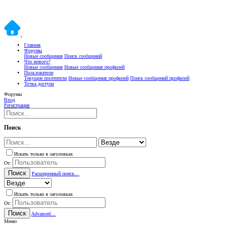
Главная
Форумы
Новые сообщения
Поиск сообщений
Что нового?
Новые сообщения
Новые сообщения профилей
Пользователи
Текущие посетители
Новые сообщения профилей
Поиск сообщений профилей
Точка доступа
Форумы
Вход
Регистрация
Поиск
Искать только в заголовках
От:
Поиск
Расширенный поиск…
Искать только в заголовках
От:
Поиск
Advanced…
Меню