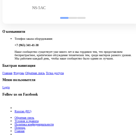
NS-5AC
О комьюнити
Телефон заказа оборудования:
+7 (965) 341-41-38
Наше сообщество существует уже много лет и мы гордимся тем, что предоставляем
беспристрастное, критическое обсуждение технических тем, среди мастеров разного уровня.
Мы работаем каждый день, чтобы наше сообщество было одним из лучших.
Быстрая навигация
Главная
Форумы
Обратная связь
Точка доступа
Меню пользователя
Login
Follow us on Facebook
Russian (RU)
Обратная связь
Условия и правила
Политика конфиденциальности
Помощь
Главная