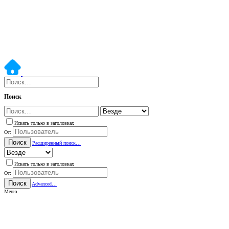
Поиск
Искать только в заголовках
От:
Поиск
Расширенный поиск…
Искать только в заголовках
От:
Поиск
Advanced…
Меню