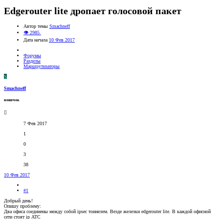
Edgerouter lite дропает голосовой пакет
Автор темы
Smachneff
👁 2985
Дата начала
10 Фев 2017
Форумы
Разделы
Маршрутизаторы
S
Smachneff
новичок
7 Фев 2017
1
0
3
38
10 Фев 2017
#1
Добрый день!
Опишу проблему:
Два офиса соединены между собой ipsec тоннелем. Везде железки edgerouter lite. В каждой офисной
сети стоят ip АТС