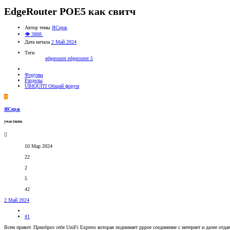
EdgeRouter POE5 как свитч
Автор темы
ЯСерж
👁 3888
Дата начала
2 Май 2024
Теги
edgerouter
edgerouter 5
Форумы
Разделы
UBIQUITI Общий форум
Я
ЯСерж
участник
10 Мар 2024
22
2
5
42
2 Май 2024
#1
Всем привет. Приобрел себе UniFi Express которая поднимает pppoe соединение с интернет и далее отда