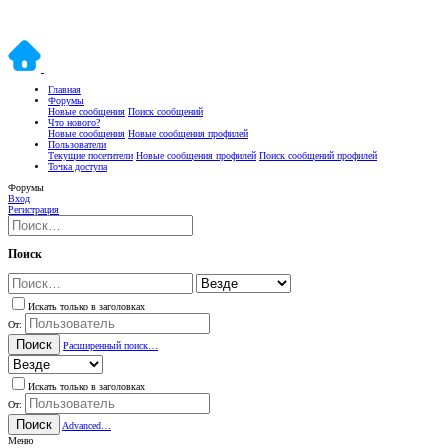
Главная
Форумы
Новые сообщения
Поиск сообщений
Что нового?
Новые сообщения
Новые сообщения профилей
Пользователи
Текущие посетители
Новые сообщения профилей
Поиск сообщений профилей
Точка доступа
Форумы
Вход
Регистрация
Поиск
Искать только в заголовках
От:
Поиск
Расширенный поиск…
Искать только в заголовках
От:
Поиск
Advanced…
Меню