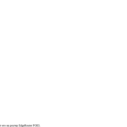
ет его на роутер EdgeRouter POE5.