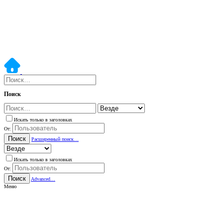
Поиск
Искать только в заголовках
От:
Поиск
Расширенный поиск…
Искать только в заголовках
От:
Поиск
Advanced…
Меню