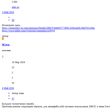
5.065
ubnt.su
4 Май 2024
#6
Посмотрите здесь:
https://community.ui.com/questions/Disable-DHCP/0deb9177-0992-420a-bdc8-20e67b11d4ac
https://www.reddit.com/r/Ubiquiti/comments/ov8yg4
Автор
Я
ЯСерж
участник
10 Мар 2024
22
2
5
42
4 Май 2024
Автор темы
#7
Большое человеческое спасибо.
Проблема решена следующим образом, для интерфейса eth0 поставил использовать DHCP, в меню Ser