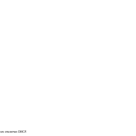
vises отключил DHCP.