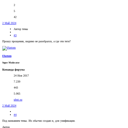
2
5
42
2 Май 2024
Автор темы
#3
Прошу прощения, видимо не разобрался, а где эти теги?
fAntom
Super Moderator
Команда форума
24 Ноя 2017
7.239
443
5.065
ubnt.su
2 Май 2024
#4
Под названием темы. Их обычно создаю я, для унификации.
Автор