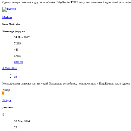
Однако теперь появилась другая проблема, EdgeRouter POE5 получает локальный адрес моей сети defaul
fAntom
Super Moderator
Команда форума
24 Ноя 2017
7.239
443
5.065
ubnt.su
4 Май 2024
#8
Не получается снаружи или изнутри? Остальные устройства, подключенные к EdgeRouter, какие адреса
Автор
Я
ЯСерж
участник
10 Мар 2024
22