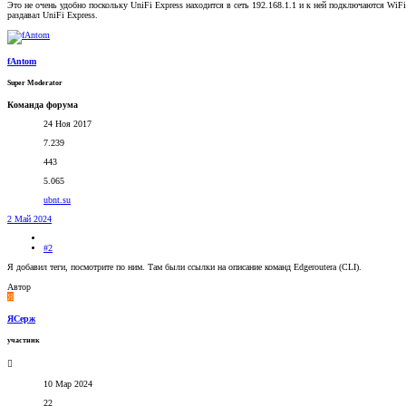
Это не очень удобно поскольку UniFi Express находится в сеть 192.168.1.1 и к ней подключаются WiF
раздавал UniFi Express.
fAntom
Super Moderator
Команда форума
24 Ноя 2017
7.239
443
5.065
ubnt.su
2 Май 2024
#2
Я добавил теги, посмотрите по ним. Там были ссылки на описание команд Edgeroutera (CLI).
Автор
Я
ЯСерж
участник
10 Мар 2024
22