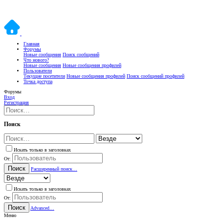
Главная
Форумы
Новые сообщения
Поиск сообщений
Что нового?
Новые сообщения
Новые сообщения профилей
Пользователи
Текущие посетители
Новые сообщения профилей
Поиск сообщений профилей
Точка доступа
Форумы
Вход
Регистрация
Поиск
Искать только в заголовках
От:
Поиск
Расширенный поиск…
Искать только в заголовках
От:
Поиск
Advanced…
Меню