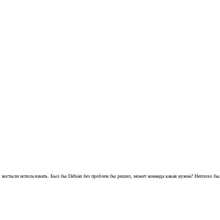
я костыли использовать. Был бы Debian без проблем бы решил, может команда какая нужна? Неплохо был