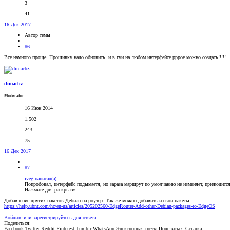
3
41
16 Дек 2017
Автор темы
#6
Все намного проще. Прошивку надо обновить, и в гуи на любом интерфейсе pppoe можно создать!!!!!
dimacbz
Moderator
16 Июн 2014
1.502
243
75
16 Дек 2017
#7
iveg написал(а):
Попробовал, интерфейс подымаетя, но зараза маршрут по умолчанию не изменяет, прижодитс
Нажмите для раскрытия...
Добавление других пакетов Дебиан на роутер. Так же можно добавить и свои пакеты.
https://help.ubnt.com/hc/en-us/articles/205202560-EdgeRouter-Add-other-Debian-packages-to-EdgeOS
Войдите или зарегистрируйтесь для ответа.
Поделиться:
Facebook
Twitter
Reddit
Pinterest
Tumblr
WhatsApp
Электронная почта
Поделиться
Ссылка