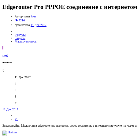
Edgerouter Pro PPPOE соединение с интернетом
Автор темы
iveg
👁 5214
Дата начала
11 Дек 2017
Форумы
Разделы
Маршрутизаторы
I
iveg
новичок
11 Дек 2017
4
0
3
41
11 Дек 2017
#1
Здравствуйте. Можно ли в edgerouter pro настроить pppoe соединение с интернетом вручную, не через в