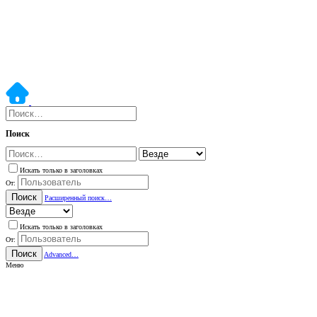
Поиск
Искать только в заголовках
От:
Поиск
Расширенный поиск…
Искать только в заголовках
От:
Поиск
Advanced…
Меню