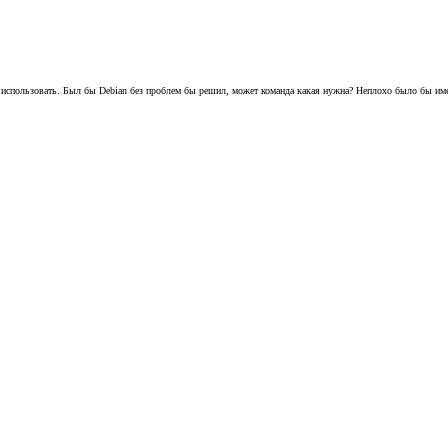
 использовать. Был бы Debian без проблем бы решил, может команда какая нужна? Неплохо было бы имет