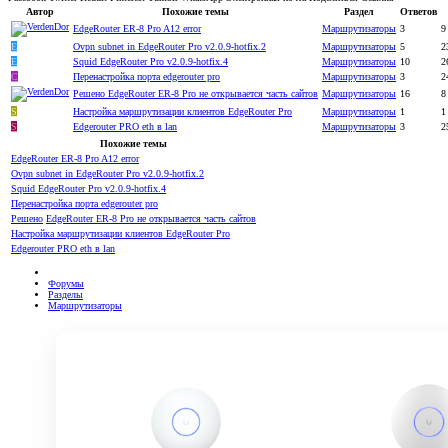
Автор
Похожие темы
Раздел
Ответов
EdgeRouter ER-8 Pro A12 error
Маршрутизаторы
3
9
E
Ovpn subnet in EdgeRouter Pro v2.0.9-hotfix.2
Маршрутизаторы
5
2
E
Squid EdgeRouter Pro v2.0.9-hotfix.4
Маршрутизаторы
10
2
C
Перенастройка порта edgerouter pro
Маршрутизаторы
3
2
Решено
EdgeRouter ER-8 Pro не открывается часть сайтов
Маршрутизаторы
16
8
S
Настройка маршрутизации клиентов EdgeRouter Pro
Маршрутизаторы
1
1
S
Edgerouter PRO eth в lan
Маршрутизаторы
3
2
Похожие темы
EdgeRouter ER-8 Pro A12 error
Ovpn subnet in EdgeRouter Pro v2.0.9-hotfix.2
Squid EdgeRouter Pro v2.0.9-hotfix.4
Перенастройка порта edgerouter pro
Решено
EdgeRouter ER-8 Pro не открывается часть сайтов
Настройка маршрутизации клиентов EdgeRouter Pro
Edgerouter PRO eth в lan
Форумы
Разделы
Маршрутизаторы