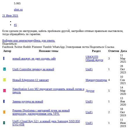
5.065
ubnt.su
21 Июн 2021
#5
Если сделали по инструкции, кабель пробовали другой, настройки сетевые правильно выставляли,
тогда обращайтесь по гарантии.
Войдите или зарегистрируйтесь для ответа.
Поделиться:
Facebook
Twitter
Reddit
Pinterest
Tumblr
WhatsApp
Электронная почта
Поделиться
Ссылка
Автор
Похожие темы
Раздел
Ответов
Дата
11
UBIQUITI
J
новый аккаунт, не дает создать сайт
3
Мар
Общий форум
2025
28
W
Unifi Controller перевод на новый
UniFi
1
Окт
2023
10
M
Новый Edgerouter-12 зависает
Маршрутизаторы
4
Сен
2021
14
NanoStation Loco M2 предлагает сохранить новый логин и
M
Другое
5
Мар
пароль
2020
13
З
Замена роутера на новый
UniFi
1
Янв
2020
18
Решено
Проблема с миграцией точек на новый
O
UniFi
2
Окт
контроллер, распределенная сеть VPN.
2019
11
UniFi Cloud Key G2+ и новый диск Samsung SSD 850
T
UniFi
1
Июн
EVO 4TB
2019