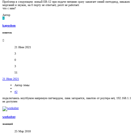
Проблема в следующем: новый ER-12 при подаче питания сразу зажигает синий светодиод, никаких
морганий и звуков, на 0 порту не отвечает, ресет не работает.
что с ним?
Автор
K
kapushon
новичок
21 Июн 2021
3
0
3
51
21 Июн 2021
Автор темы
#2
подключаюсь ноутбуком напрямую патчкордом, линк загорается, пакетов от роутера нет, 192.168.1.1
не доступен
workubnt
знающий
25 Мар 2018