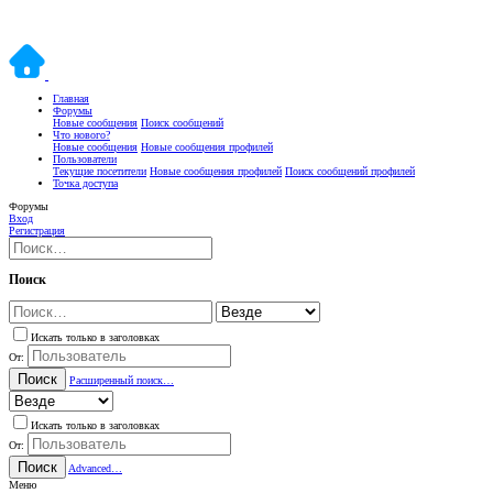
Главная
Форумы
Новые сообщения
Поиск сообщений
Что нового?
Новые сообщения
Новые сообщения профилей
Пользователи
Текущие посетители
Новые сообщения профилей
Поиск сообщений профилей
Точка доступа
Форумы
Вход
Регистрация
Поиск
Искать только в заголовках
От:
Поиск
Расширенный поиск…
Искать только в заголовках
От:
Поиск
Advanced…
Меню