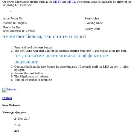
On newer EdgeRouter models such as the
ER-6P
and
ER-12
, the system status is indicated by either of the
following LED statuses:
nitial Power On
Steady blue
Bootup in Progress
Flashing white
Ready for Use
Steady white
(Not connected to UNMS)
не мигает белым, так синим и горит
Press and hold the
reset
button.
The port LEDs will start light up in sequence starting from port 1 and ending at the last port. -
нет, нажатие ресет никакого эффекта не
оказывает
Continue holding the reset button for approximately 10 seconds until the LED on port 1 lights
up again.
Release the reset button.
The EdgeRouter will reboot.
Wait for the reboot to complete.
fAntom
Super Moderator
Команда форума
24 Ноя 2017
7.239
443