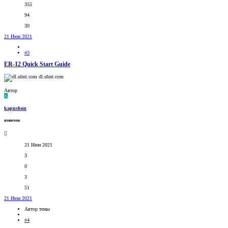
355
94
30
21 Июн 2021
#3
ER-12 Quick Start Guide
dl.ubnt.com
Автор
K
kapushon
новичок
21 Июн 2021
3
0
3
51
21 Июн 2021
Автор темы
#4