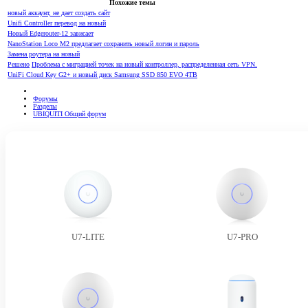
Похожие темы
новый аккаунт, не дает создать сайт
Unifi Controller перевод на новый
Новый Edgerouter-12 зависает
NanoStation Loco M2 предлагает сохранить новый логин и пароль
Замена роутера на новый
Решено
Проблема с миграцией точек на новый контроллер, распределенная сеть VPN.
UniFi Cloud Key G2+ и новый диск Samsung SSD 850 EVO 4TB
Форумы
Разделы
UBIQUITI Общий форум
U7-LITE
U7-PRO