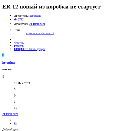
ER-12 новый из коробки не стартует
Автор темы
kapushon
👁 2732
Дата начала
21 Июн 2021
Теги
edgerouter
edgerouter 12
Форумы
Разделы
UBIQUITI Общий форум
K
kapushon
новичок
21 Июн 2021
3
0
3
51
21 Июн 2021
#1
Добрый день!