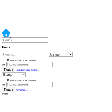
Поиск
Искать только в заголовках
От:
Поиск
Расширенный поиск…
Искать только в заголовках
От:
Поиск
Advanced…
Меню