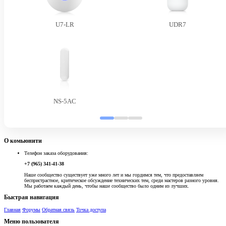
U7-LR
UDR7
NS-5AC
О комьюнити
Телефон заказа оборудования:
+7 (965) 341-41-38
Наше сообщество существует уже много лет и мы гордимся тем, что предоставляем
беспристрастное, критическое обсуждение технических тем, среди мастеров разного уровня.
Мы работаем каждый день, чтобы наше сообщество было одним из лучших.
Быстрая навигация
Главная
Форумы
Обратная связь
Точка доступа
Меню пользователя