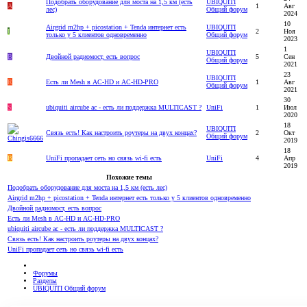
Подобрать оборудование для моста на 1,5 км (есть
UBIQUITI
A
1
Авг
лес)
Общий форум
2024
10
Airgrid m2hp + picostation + Tenda интернет есть
UBIQUITI
I
2
Ноя
только у 5 клиентов одновременно
Общий форум
2023
1
UBIQUITI
B
Двойной радиомост, есть вопрос
5
Сен
Общий форум
2021
23
UBIQUITI
R
Есть ли Mesh в AC-HD и AC-HD-PRO
1
Авг
Общий форум
2021
30
S
ubiquiti aircube ac - есть ли поддержка MULTICAST ?
UniFi
1
Июл
2020
18
UBIQUITI
Связь есть! Как настроить роутеры на двух концах?
2
Окт
Общий форум
2019
18
B
UniFi пропадает сеть но связь wi-fi есть
UniFi
4
Апр
2019
Похожие темы
Подобрать оборудование для моста на 1,5 км (есть лес)
Airgrid m2hp + picostation + Tenda интернет есть только у 5 клиентов одновременно
Двойной радиомост, есть вопрос
Есть ли Mesh в AC-HD и AC-HD-PRO
ubiquiti aircube ac - есть ли поддержка MULTICAST ?
Связь есть! Как настроить роутеры на двух концах?
UniFi пропадает сеть но связь wi-fi есть
Форумы
Разделы
UBIQUITI Общий форум