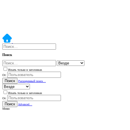
Поиск
Искать только в заголовках
От:
Поиск
Расширенный поиск…
Искать только в заголовках
От:
Поиск
Advanced…
Меню