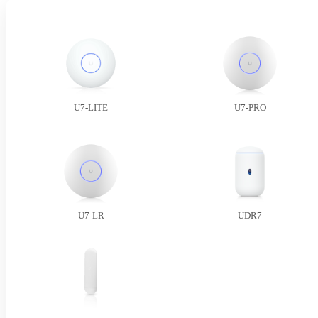
U7-LITE
U7-PRO
U7-LR
UDR7