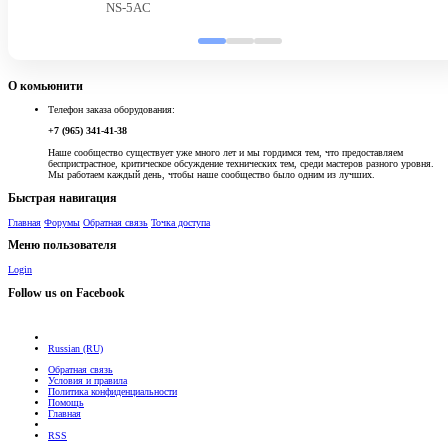
NS-5AC
О комьюнити
Телефон заказа оборудования:
+7 (965) 341-41-38
Наше сообщество существует уже много лет и мы гордимся тем, что предоставляем
беспристрастное, критическое обсуждение технических тем, среди мастеров разного уровня.
Мы работаем каждый день, чтобы наше сообщество было одним из лучших.
Быстрая навигация
Главная
Форумы
Обратная связь
Точка доступа
Меню пользователя
Login
Follow us on Facebook
Russian (RU)
Обратная связь
Условия и правила
Политика конфиденциальности
Помощь
Главная
RSS