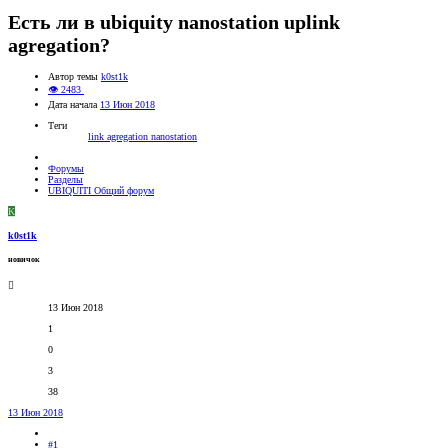
Есть ли в ubiquity nanostation uplink
agregation?
Автор темы
k0st1k
👁 2483
Дата начала
13 Июн 2018
Теги
link agregation
nanostation
Форумы
Разделы
UBIQUITI Общий форум
K
k0st1k
новичок
13 Июн 2018
1
0
3
38
13 Июн 2018
#1