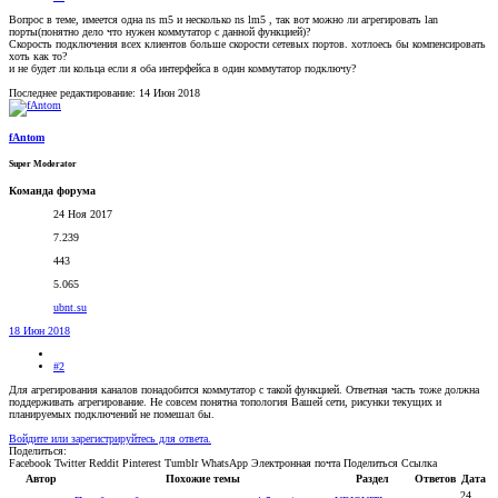
Вопрос в теме, имеется одна ns m5 и несколько ns lm5 , так вот можно ли агрегировать lan
порты(понятно дело что нужен коммутатор с данной функцией)?
Скорость подключения всех клиентов больше скорости сетевых портов. хотлоесь бы компенсировать
хоть как то?
и не будет ли кольца если я оба интерфейса в один коммутатор подключу?
Последнее редактирование:
14 Июн 2018
fAntom
Super Moderator
Команда форума
24 Ноя 2017
7.239
443
5.065
ubnt.su
18 Июн 2018
#2
Для агрегирования каналов понадобится коммутатор с такой функцией. Ответная часть тоже должна
поддерживать агрегирование. Не совсем понятна топология Вашей сети, рисунки текущих и
планируемых подключений не помешал бы.
Войдите или зарегистрируйтесь для ответа.
Поделиться:
Facebook
Twitter
Reddit
Pinterest
Tumblr
WhatsApp
Электронная почта
Поделиться
Ссылка
Автор
Похожие темы
Раздел
Ответов
Дата
24