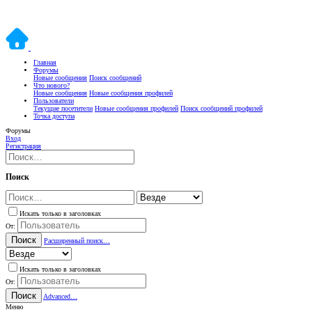
Главная
Форумы
Новые сообщения
Поиск сообщений
Что нового?
Новые сообщения
Новые сообщения профилей
Пользователи
Текущие посетители
Новые сообщения профилей
Поиск сообщений профилей
Точка доступа
Форумы
Вход
Регистрация
Поиск
Искать только в заголовках
От:
Поиск
Расширенный поиск…
Искать только в заголовках
От:
Поиск
Advanced…
Меню