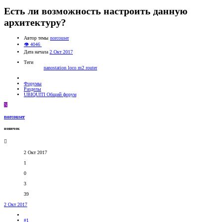
Есть ли возможность настроить данную
архитектуру?
Автор темы
norcouser
👁 4046
Дата начала
2 Окт 2017
Теги
nanostation loco m2 router
Форумы
Разделы
UBIQUITI Общий форум
N
norcouser
новичок
2 Окт 2017
1
0
3
39
2 Окт 2017
#1