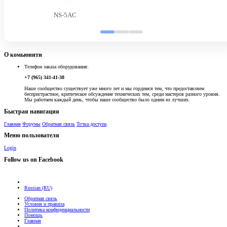
NS-5AC
О комьюнити
Телефон заказа оборудования:
+7 (965) 341-41-38
Наше сообщество существует уже много лет и мы гордимся тем, что предоставляем
беспристрастное, критическое обсуждение технических тем, среди мастеров разного уровня.
Мы работаем каждый день, чтобы наше сообщество было одним из лучших.
Быстрая навигация
Главная
Форумы
Обратная связь
Точка доступа
Меню пользователя
Login
Follow us on Facebook
Russian (RU)
Обратная связь
Условия и правила
Политика конфиденциальности
Помощь
Главная