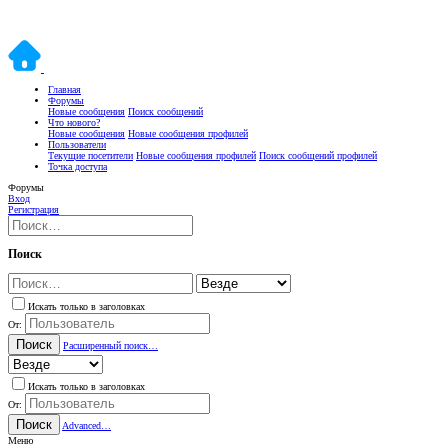
Главная
Форумы
Новые сообщения
Поиск сообщений
Что нового?
Новые сообщения
Новые сообщения профилей
Пользователи
Текущие посетители
Новые сообщения профилей
Поиск сообщений профилей
Точка доступа
Форумы
Вход
Регистрация
Поиск
Искать только в заголовках
От:
Поиск
Расширенный поиск…
Искать только в заголовках
От:
Поиск
Advanced…
Меню