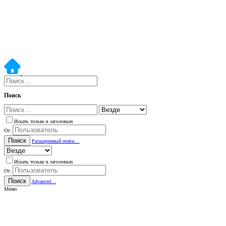
Поиск
Искать только в заголовках
От:
Поиск
Расширенный поиск…
Искать только в заголовках
От:
Поиск
Advanced…
Меню