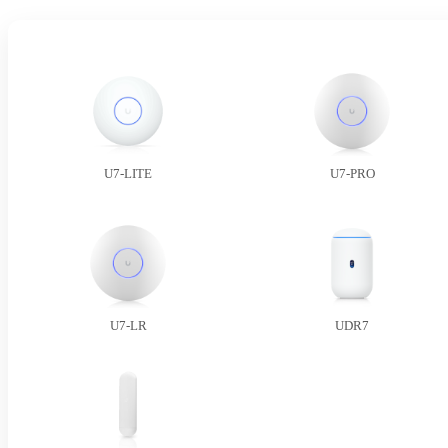
U7-LITE
U7-PRO
U7-LR
UDR7