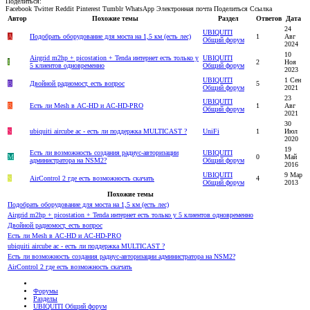
Поделиться:
Facebook
Twitter
Reddit
Pinterest
Tumblr
WhatsApp
Электронная почта
Поделиться
Ссылка
Автор
Похожие темы
Раздел
Ответов
Дата
24
UBIQUITI
A
Подобрать оборудование для моста на 1,5 км (есть лес)
1
Авг
Общий форум
2024
10
Airgrid m2hp + picostation + Tenda интернет есть только у
UBIQUITI
I
2
Ноя
5 клиентов одновременно
Общий форум
2023
UBIQUITI
1 Сен
B
Двойной радиомост, есть вопрос
5
Общий форум
2021
23
UBIQUITI
R
Есть ли Mesh в AC-HD и AC-HD-PRO
1
Авг
Общий форум
2021
30
S
ubiquiti aircube ac - есть ли поддержка MULTICAST ?
UniFi
1
Июл
2020
19
Есть ли возможность создания радиус-авторизации
UBIQUITI
M
0
Май
администратора на NSM2?
Общий форум
2016
UBIQUITI
9 Мар
S
AirControl 2 где есть возможность скачать
4
Общий форум
2013
Похожие темы
Подобрать оборудование для моста на 1,5 км (есть лес)
Airgrid m2hp + picostation + Tenda интернет есть только у 5 клиентов одновременно
Двойной радиомост, есть вопрос
Есть ли Mesh в AC-HD и AC-HD-PRO
ubiquiti aircube ac - есть ли поддержка MULTICAST ?
Есть ли возможность создания радиус-авторизации администратора на NSM2?
AirControl 2 где есть возможность скачать
Форумы
Разделы
UBIQUITI Общий форум