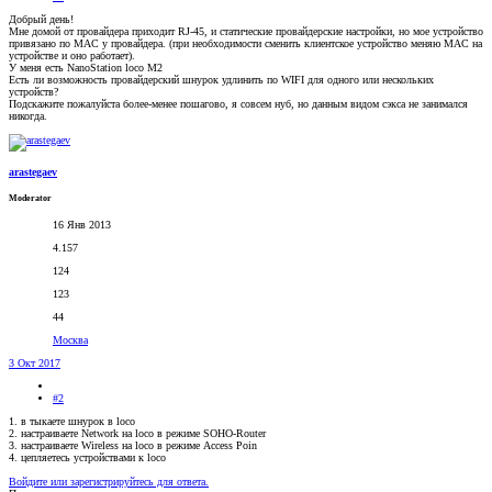
Добрый день!
Мне домой от провайдера приходит RJ-45, и статические провайдерские настройки, но мое устройство
привязано по МАС у провайдера. (при необходимости сменить клиентское устройство меняю МАС на
устройстве и оно работает).
У меня есть NanoStation loco M2
Есть ли возможность провайдерский шнурок удлинить по WIFI для одного или нескольких
устройств?
Подскажите пожалуйста более-менее пошагово, я совсем нуб, но данным видом сэкса не занимался
никогда.
arastegaev
Moderator
16 Янв 2013
4.157
124
123
44
Москва
3 Окт 2017
#2
1. в тыкаете шнурок в loco
2. настраиваете Network на loco в режиме SOHO-Router
3. настраиваете Wireless на loco в режиме Access Poin
4. цепляетесь устройствами к loco
Войдите или зарегистрируйтесь для ответа.