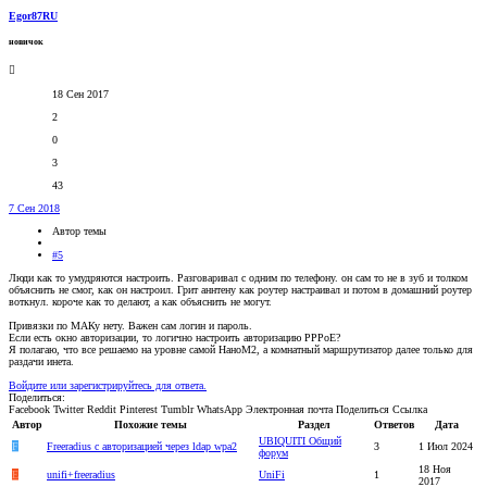
Egor87RU
новичок
18 Сен 2017
2
0
3
43
7 Сен 2018
Автор темы
#5
Люди как то умудряются настроить. Разговаривал с одним по телефону. он сам то не в зуб и толком
объяснить не смог, как он настроил. Грит аннтену как роутер настраивал и потом в домашний роутер
воткнул. короче как то делают, а как объяснить не могут.
Привязки по МАКу нету. Важен сам логин и пароль.
Если есть окно авторизации, то логично настроить авторизацию PPPoE?
Я полагаю, что все решаемо на уровне самой НаноМ2, а комнатный маршрутизатор далее только для
раздачи инета.
Войдите или зарегистрируйтесь для ответа.
Поделиться:
Facebook
Twitter
Reddit
Pinterest
Tumblr
WhatsApp
Электронная почта
Поделиться
Ссылка
Автор
Похожие темы
Раздел
Ответов
Дата
UBIQUITI Общий
F
Freeradius c авторизацией через ldap wpa2
3
1 Июл 2024
форум
18 Ноя
E
unifi+freeradius
UniFi
1
2017