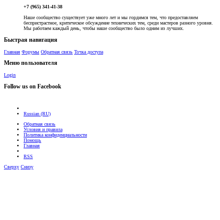
+7 (965) 341-41-38
Наше сообщество существует уже много лет и мы гордимся тем, что предоставляем
беспристрастное, критическое обсуждение технических тем, среди мастеров разного уровня.
Мы работаем каждый день, чтобы наше сообщество было одним из лучших.
Быстрая навигация
Главная
Форумы
Обратная связь
Точка доступа
Меню пользователя
Login
Follow us on Facebook
Russian (RU)
Обратная связь
Условия и правила
Политика конфиденциальности
Помощь
Главная
RSS
Сверху
Снизу