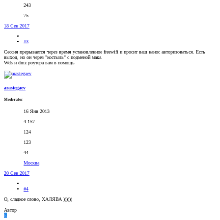
243
75
18 Сен 2017
#3
Сессия прерывается через время установленное freewifi и просит ваш нанос авторизоваться. Есть
выход, но он через "костыль" с подменой мака.
Wds и dmz роутера вам в помощь
arastegaev
Moderator
16 Янв 2013
4.157
124
123
44
Москва
20 Сен 2017
#4
О, сладкое слово, ХАЛЯВА ))))))
Автор
E