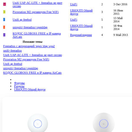
Unifi UAP-AC-LITE + freeradius не рвет
M
UniFi
2
3 Окт 2016
сессию
UBIQUITI Общий
16 Июн
C
Picostation M2 организуем Free WiFi
3
форум
2015
13 Май
F
Unifi ap freebsd
UniFi
5
2014
UBIQUITI Общий
18 Фев
S
uniquiti+freeradius+openldap
1
форум
2014
КОДОС GLOBOSS FREE и IP-камера
H
Видеонаблюдение
4
9 Май 2013
AirCam
Похожие темы
Freeradius c авторизацией через ldap wpa2
unifi+freeradius
Unifi UAP-AC-LITE + freeradius не рвет сессию
Picostation M2 организуем Free WiFi
Unifi ap freebsd
uniquiti+freeradius+openldap
КОДОС GLOBOSS FREE и IP-камера AirCam
Форумы
Разделы
UBIQUITI Общий форум