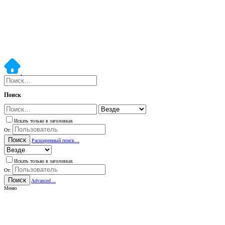
Поиск
Искать только в заголовках
От:
Поиск
Расширенный поиск…
Искать только в заголовках
От:
Поиск
Advanced…
Меню