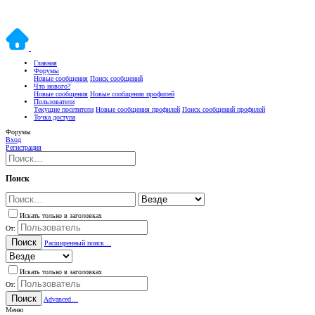
Главная
Форумы
Новые сообщения
Поиск сообщений
Что нового?
Новые сообщения
Новые сообщения профилей
Пользователи
Текущие посетители
Новые сообщения профилей
Поиск сообщений профилей
Точка доступа
Форумы
Вход
Регистрация
Поиск
Искать только в заголовках
От:
Поиск
Расширенный поиск…
Искать только в заголовках
От:
Поиск
Advanced…
Меню