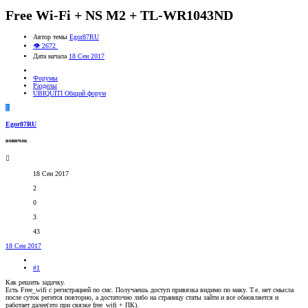
Free Wi-Fi + NS M2 + TL-WR1043ND
Автор темы
Egor87RU
👁 2672
Дата начала
18 Сен 2017
Форумы
Разделы
UBIQUITI Общий форум
E
Egor87RU
новичок
18 Сен 2017
2
0
3
43
18 Сен 2017
#1
Как решить задачку.
Есть Free_wifi с регистрацией по смс. Получаешь доступ привязка видимо по маку. Т.е. нет смысла
после суток регится повторно, а достаточно либо на страницу статы зайти и все обновляется и
работает далее(это при связке free_wifi + ПК).