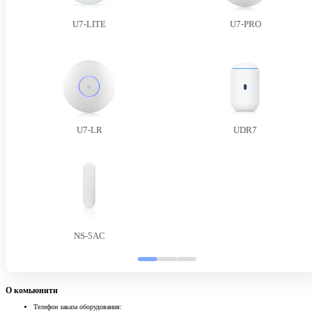
U7-LITE
U7-PRO
U7-LR
UDR7
NS-5AC
О комьюнити
Телефон заказа оборудования: