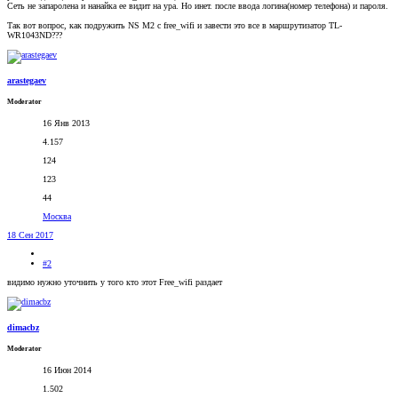
Сеть не запаролена и нанайка ее видит на ура. Но инет. после ввода логина(номер телефона) и пароля.
Так вот вопрос, как подружить NS M2 с free_wifi и завести это все в маршрутизатор TL-
WR1043ND???
arastegaev
Moderator
16 Янв 2013
4.157
124
123
44
Москва
18 Сен 2017
#2
видимо нужно уточнить у того кто этот Free_wifi раздает
dimacbz
Moderator
16 Июн 2014
1.502