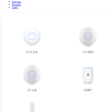
Форумы
Разделы
UniFi
U7-LITE
U7-PRO
U7-LR
UDR7