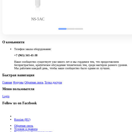
NS-5AC
О комьюнити
Телефон заказа оборудования:
+7 (965) 341-41-38
Наше сообщество существует уже много лет и мы гордимся тем, что предоставляем
беспристрастное, критическое обсуждение технических тем, среди мастеров разного уровня.
Мы работаем каждый день, чтобы наше сообщество было одним из лучших.
Быстрая навигация
Главная
Форумы
Обратная связь
Точка доступа
Меню пользователя
Login
Follow us on Facebook
Russian (RU)
Обратная связь
Условия и правила