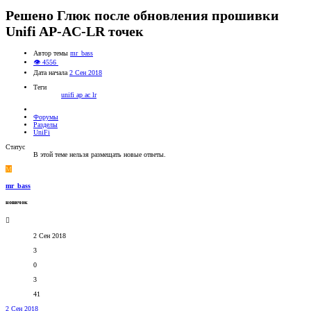
Решено
Глюк после обновления прошивки
Unifi AP-AC-LR точек
Автор темы
mr_bass
👁 4556
Дата начала
2 Сен 2018
Теги
unifi ap ac lr
Форумы
Разделы
UniFi
Статус
В этой теме нельзя размещать новые ответы.
M
mr_bass
новичок
2 Сен 2018
3
0
3
41
2 Сен 2018