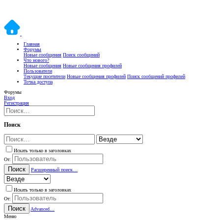
Главная
Форумы
Новые сообщения
Поиск сообщений
Что нового?
Новые сообщения
Новые сообщения профилей
Пользователи
Текущие посетители
Новые сообщения профилей
Поиск сообщений профилей
Точка доступа
Форумы
Вход
Регистрация
Поиск
Искать только в заголовках
От:
Поиск
Расширенный поиск…
Искать только в заголовках
От:
Поиск
Advanced…
Меню