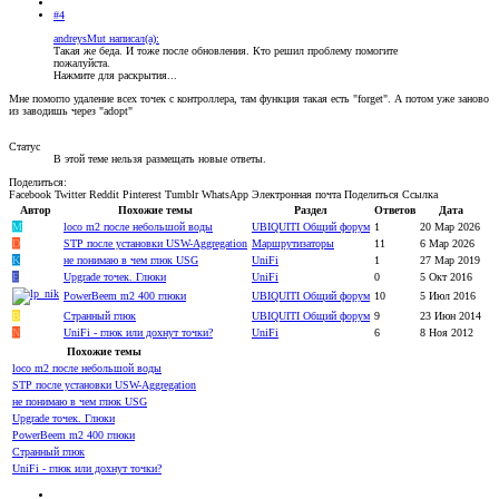
#4
andreysMut написал(а):
Такая же беда. И тоже после обновления. Кто решил проблему помогите
пожалуйста.
Нажмите для раскрытия...
Мне помогло удаление всех точек с контроллера, там функция такая есть "forget". А потом уже заново
из заводишь через "adopt"
Статус
В этой теме нельзя размещать новые ответы.
Поделиться:
Facebook
Twitter
Reddit
Pinterest
Tumblr
WhatsApp
Электронная почта
Поделиться
Ссылка
Автор
Похожие темы
Раздел
Ответов
Дата
M
loco m2 после небольшой воды
UBIQUITI Общий форум
1
20 Мар 2026
D
STP после установки USW-Aggregation
Маршрутизаторы
11
6 Мар 2026
K
не понимаю в чем глюк USG
UniFi
1
27 Мар 2019
E
Upgrade точек. Глюки
UniFi
0
5 Окт 2016
PowerBeem m2 400 глюки
UBIQUITI Общий форум
10
5 Июл 2016
B
Странный глюк
UBIQUITI Общий форум
9
23 Июн 2014
N
UniFi - глюк или дохнут точки?
UniFi
6
8 Ноя 2012
Похожие темы
loco m2 после небольшой воды
STP после установки USW-Aggregation
не понимаю в чем глюк USG
Upgrade точек. Глюки
PowerBeem m2 400 глюки
Странный глюк
UniFi - глюк или дохнут точки?