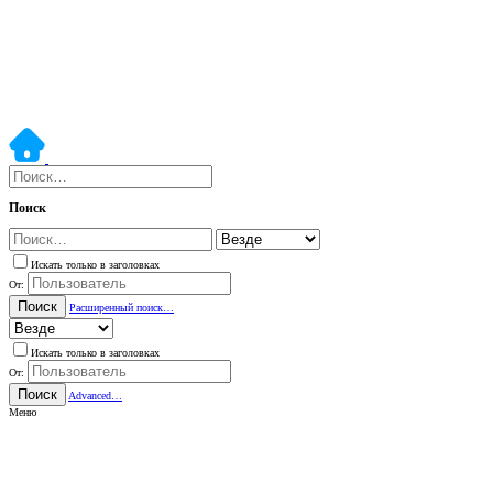
Поиск
Искать только в заголовках
От:
Поиск
Расширенный поиск…
Искать только в заголовках
От:
Поиск
Advanced…
Меню