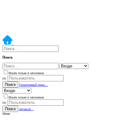
Поиск
Искать только в заголовках
От:
Поиск
Расширенный поиск…
Искать только в заголовках
От:
Поиск
Advanced…
Меню