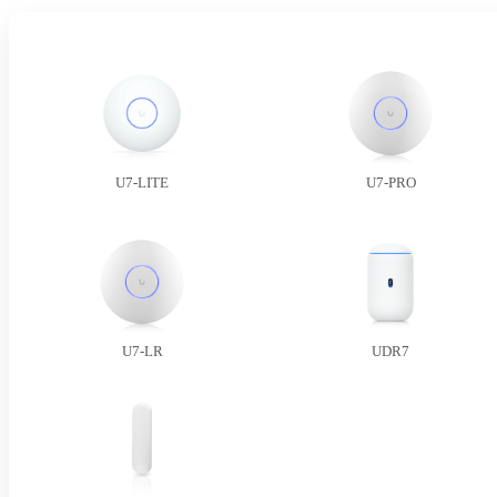
U7-LITE
U7-PRO
U7-LR
UDR7