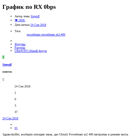
График по RX 0bps
Автор темы
Stepoff
👁 2838
Дата начала
24 Сен 2018
Теги
powerbeam
powerbeam m2-400
Форумы
Разделы
UBIQUITI Общий форум
S
Stepoff
новичок
24 Сен 2018
2
0
3
37
24 Сен 2018
#1
Здравствуйте, вообщем ситуация такая, две Ubiuiti Powerbeam m2 400 настроены в режиме моста.