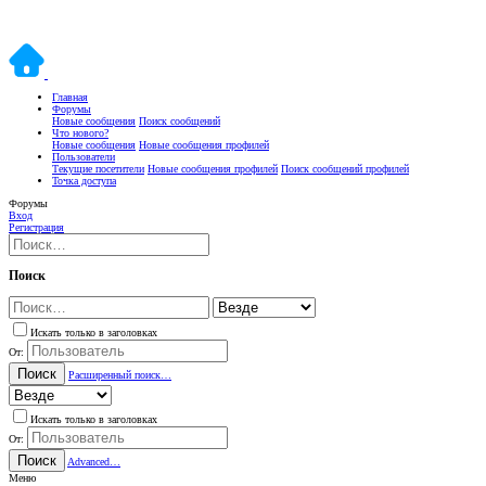
Главная
Форумы
Новые сообщения
Поиск сообщений
Что нового?
Новые сообщения
Новые сообщения профилей
Пользователи
Текущие посетители
Новые сообщения профилей
Поиск сообщений профилей
Точка доступа
Форумы
Вход
Регистрация
Поиск
Искать только в заголовках
От:
Поиск
Расширенный поиск…
Искать только в заголовках
От:
Поиск
Advanced…
Меню