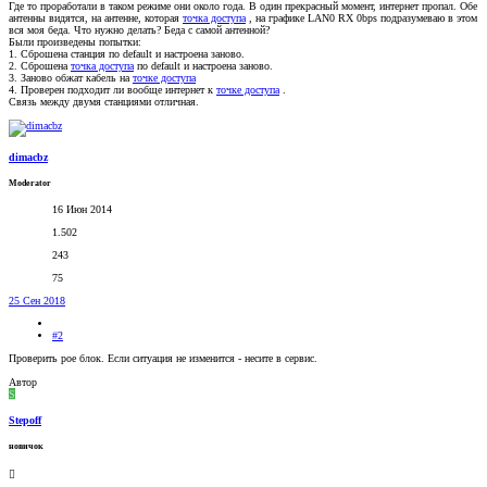
Где то проработали в таком режиме они около года. В один прекрасный момент, интернет пропал. Обе
антенны видятся, на антенне, которая
точка доступа
, на графике LAN0 RX 0bps подразумеваю в этом
вся моя беда. Что нужно делать? Беда с самой антенной?
Были произведены попытки:
1. Сброшена станция по default и настроена заново.
2. Сброшена
точка доступа
по default и настроена заново.
3. Заново обжат кабель на
точке доступа
4. Проверен подходит ли вообще интернет к
точке доступа
.
Связь между двумя станциями отличная.
dimacbz
Moderator
16 Июн 2014
1.502
243
75
25 Сен 2018
#2
Проверить poe блок. Если ситуация не изменится - несите в сервис.
Автор
S
Stepoff
новичок