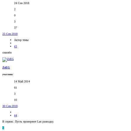
24 Сен 2018
2
0
3
37
25 Сен 2018
Автор темы
#3
спасибо
ZeEG
участник
14 Май 2014
61
3
10
30 Сен 2018
#4
В сервис. Пусть проверяют Lan разводку.
S