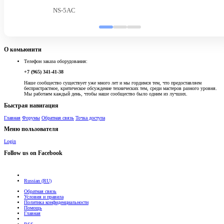
NS-5AC
О комьюнити
Телефон заказа оборудования:
+7 (965) 341-41-38
Наше сообщество существует уже много лет и мы гордимся тем, что предоставляем
беспристрастное, критическое обсуждение технических тем, среди мастеров разного уровня.
Мы работаем каждый день, чтобы наше сообщество было одним из лучших.
Быстрая навигация
Главная
Форумы
Обратная связь
Точка доступа
Меню пользователя
Login
Follow us on Facebook
Russian (RU)
Обратная связь
Условия и правила
Политика конфиденциальности
Помощь
Главная