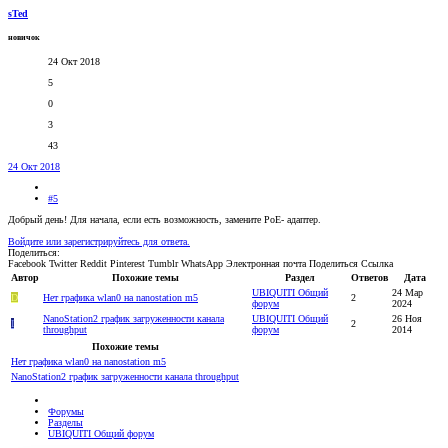
sTed
новичок
24 Окт 2018
5
0
3
43
24 Окт 2018
#5
Добрый день! Для начала, если есть возможность, замените PoE- адаптер.
Войдите или зарегистрируйтесь для ответа.
Поделиться:
Facebook
Twitter
Reddit
Pinterest
Tumblr
WhatsApp
Электронная почта
Поделиться
Ссылка
Автор
Похожие темы
Раздел
Ответов
Дата
UBIQUITI Общий
24 Мар
D
Нет графика wlan0 на nanostation m5
2
форум
2024
NanoStation2 график загруженности канала
UBIQUITI Общий
26 Ноя
I
2
throughput
форум
2014
Похожие темы
Нет графика wlan0 на nanostation m5
NanoStation2 график загруженности канала throughput
Форумы
Разделы
UBIQUITI Общий форум