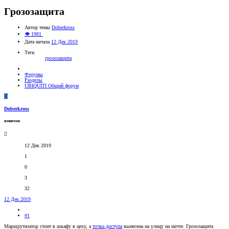
Грозозащита
Автор темы
Doberkross
👁 1981
Дата начала
12 Дек 2019
Теги
грозозащита
Форумы
Разделы
UBIQUITI Общий форум
D
Doberkross
новичок
12 Дек 2019
1
0
3
32
12 Дек 2019
#1
Маршрутизатор стоит в шкафу в цеху, а
точка доступа
вынесена на улицу на мачте. Грозозащита