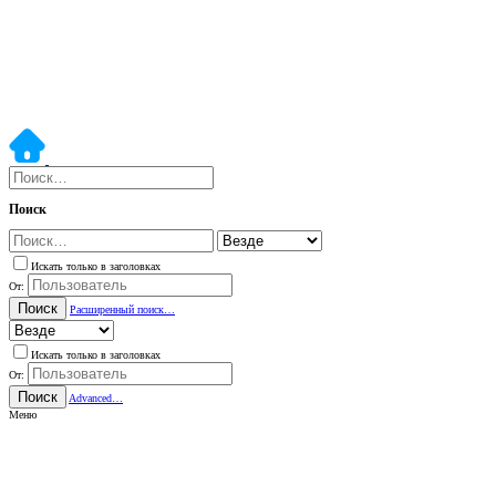
Поиск
Искать только в заголовках
От:
Поиск
Расширенный поиск…
Искать только в заголовках
От:
Поиск
Advanced…
Меню