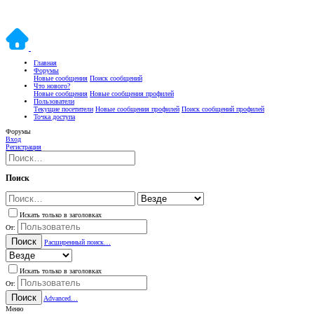
Главная
Форумы
Новые сообщения
Поиск сообщений
Что нового?
Новые сообщения
Новые сообщения профилей
Пользователи
Текущие посетители
Новые сообщения профилей
Поиск сообщений профилей
Точка доступа
Форумы
Вход
Регистрация
Поиск
Искать только в заголовках
От:
Поиск
Расширенный поиск…
Искать только в заголовках
От:
Поиск
Advanced…
Меню