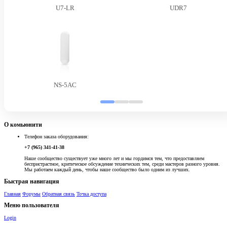
U7-LR
UDR7
NS-5AC
О комьюнити
Телефон заказа оборудования:
+7 (965) 341-41-38
Наше сообщество существует уже много лет и мы гордимся тем, что предоставляем
беспристрастное, критическое обсуждение технических тем, среди мастеров разного уровня.
Мы работаем каждый день, чтобы наше сообщество было одним из лучших.
Быстрая навигация
Главная
Форумы
Обратная связь
Точка доступа
Меню пользователя
Login