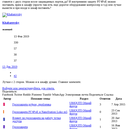
ставится с двух сторон возле защищаемых портов,да? И внутреннюю защиту РГ4РоЕ можно
поставить прям в шкафу (просто там есть еще дорогое оборудование контроллер и т.д) или лучше
вынести и при входе в шкаф поставить?
Khabarovsky
знающий
13 Фев 2019
330
57
30
37
13 Дек 2019
#2
Лучше с 2 сторон. Можно и в шкафу думаю. Главное заземлите.
Войдите или зарегистрируйтесь для ответа.
Поделиться:
Facebook
Twitter
Reddit
Pinterest
Tumblr
WhatsApp
Электронная почта
Поделиться
Ссылка
Автор
Похожие темы
Раздел
Ответов
Дата
UBIQUITI Общий
P
Грозозащита рг4poe, проблемка
3
7 Апр 2015
форум
UBIQUITI Общий
23 Сен
I
Грозозащита РГ4PoE и NanoStation Loko m5
0
форум
2013
Влияет ли грозозащита на работу точки
UBIQUITI Общий
20 Авг
P
1
доступа
форум
2013
UBIQUITI Общий
16 Янв
S
Грозозащита
1
форум
2013