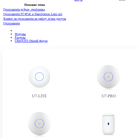
Похожие темы
Грозозащита рг4poe, проблемка
Грозозащита РГ4PoE и NanoStation Loko m5
Влияет ли грозозащита на работу точки доступа
Грозозащита
Форумы
Разделы
UBIQUITI Общий форум
U7-LITE
U7-PRO