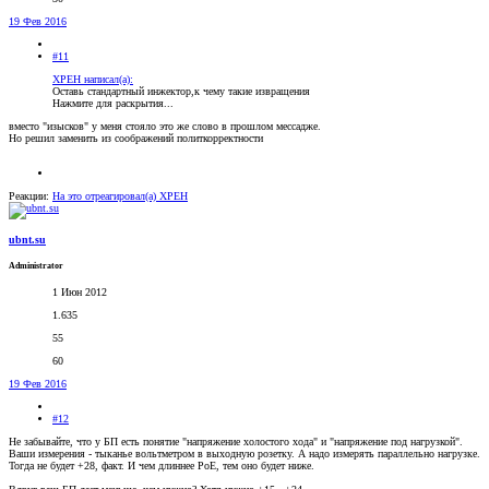
19 Фев 2016
#11
XPEH написал(а):
Оставь стандартный инжектор,к чему такие извращения
Нажмите для раскрытия...
вместо "изысков" у меня стояло это же слово в прошлом мессадже.
Но решил заменить из соображений политкорректности
Реакции:
На это отреагировал(а)
XPEH
ubnt.su
Administrator
1 Июн 2012
1.635
55
60
19 Фев 2016
#12
Не забывайте, что у БП есть понятие "напряжение холостого хода" и "напряжение под нагрузкой".
Ваши измерения - тыканье вольтметром в выходную розетку. А надо измерять параллельно нагрузке.
Тогда не будет +28, факт. И чем длиннее РоЕ, тем оно будет ниже.