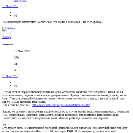
19 Фев 2016
#8
Вы википедию посмотрите на счет POE что выше я выложил и на счет кросса Б.
Ashley
знающий
18 Янв 2016
260
31
30
19 Фев 2016
#9
В технических характеристиках почти каждого устройства написано что четвертая и пятая жилы
положительные, седьмая и восьмая - отрицательные. Правда, там написано не жилы, а пары, но не
суть. При классической обжимке на синем и бело-синем должен быть плюс, а на коричневой паре -
минус. Выше написано правильно.
Вот в той же nano m5.
http://www.ubnt.su/ubiquiti/nanostation-m5.htm
Защита от высокого напряжения вполне может быть с этим можно поэкспериментировать, подгрузив
ИБП лампочками, например, автомобильными от габаритов, поворотников или заднего хода.
Посмотрите их мощность и прикиньте сами. Можете резистор намотать, как вариант
Но
Это может быть не единственной причиной. Запросто может оказаться, что штатный инжектор дает
более 'чистое' питание чем Ваш ИБП. Может через ИБП 50 Гц наводится, может еще что-то