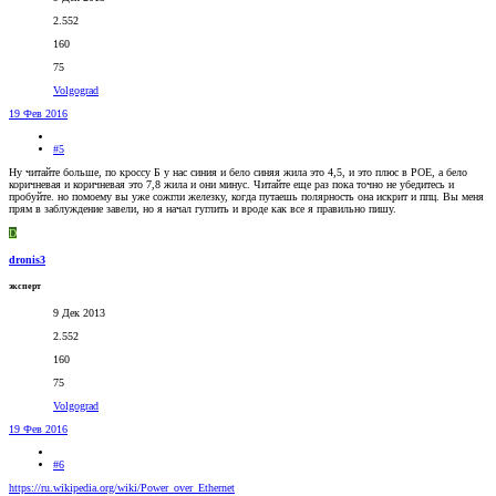
2.552
160
75
Volgograd
19 Фев 2016
#5
Ну читайте больше, по кроссу Б у нас синия и бело синяя жила это 4,5, и это плюс в POE, а бело
коричневая и коричневая это 7,8 жила и они минус. Читайте еще раз пока точно не убедитесь и
пробуйте. но помоему вы уже сожгли железку, когда путаешь полярность она искрит и ппц. Вы меня
прям в заблуждение завели, но я начал гуглить и вроде как все я правильно пишу.
D
dronis3
эксперт
9 Дек 2013
2.552
160
75
Volgograd
19 Фев 2016
#6
https://ru.wikipedia.org/wiki/Power_over_Ethernet