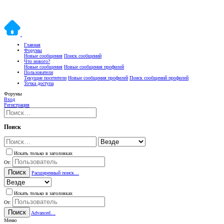
Главная
Форумы
Новые сообщения
Поиск сообщений
Что нового?
Новые сообщения
Новые сообщения профилей
Пользователи
Текущие посетители
Новые сообщения профилей
Поиск сообщений профилей
Точка доступа
Форумы
Вход
Регистрация
Поиск
Искать только в заголовках
От:
Поиск
Расширенный поиск…
Искать только в заголовках
От:
Поиск
Advanced…
Меню