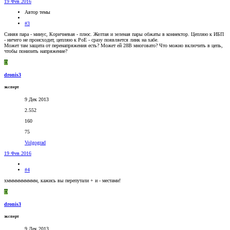
19 Фев 2016
Автор темы
#3
Синяя пара - минус, Коричневая - плюс. Желтая и зеленая пары обжаты в коннектор. Цепляю к ИБП
- ничего не происходит, цепляю к PoE - сразу появляется линк на хабе.
Может там защита от перенапряжения есть? Может ей 28В многовато? Что можно включить в цепь,
чтобы понизить напряжение?
D
dronis3
эксперт
9 Дек 2013
2.552
160
75
Volgograd
19 Фев 2016
#4
хмммммммммм, кажись вы перепутали + и - местами!
D
dronis3
эксперт
9 Дек 2013