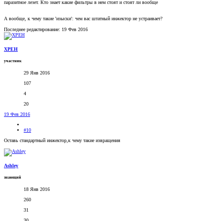
паразитное лезет. Кто знает какие фильтры в нем стоят и стоят ли вообще
А вообще, к чему такие 'изыски': чем вас штатный инжектор не устраивает?
Последнее редактирование:
19 Фев 2016
XPEH
участник
29 Янв 2016
107
4
20
19 Фев 2016
#10
Оставь стандартный инжектор,к чему такие извращения
Ashley
знающий
18 Янв 2016
260
31
30