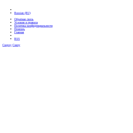
Russian (RU)
Обратная связь
Условия и правила
Политика конфиденциальности
Помощь
Главная
RSS
Сверху
Снизу