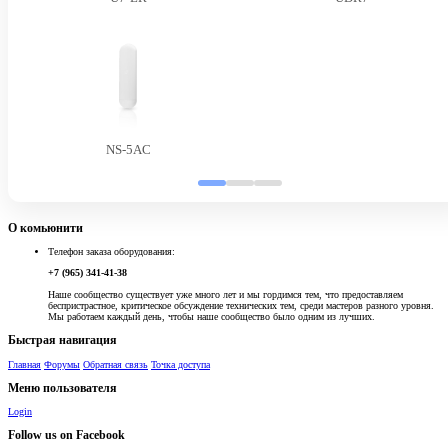
NS-5AC
О комьюнити
Телефон заказа оборудования:
+7 (965) 341-41-38
Наше сообщество существует уже много лет и мы гордимся тем, что предоставляем
беспристрастное, критическое обсуждение технических тем, среди мастеров разного уровня.
Мы работаем каждый день, чтобы наше сообщество было одним из лучших.
Быстрая навигация
Главная
Форумы
Обратная связь
Точка доступа
Меню пользователя
Login
Follow us on Facebook