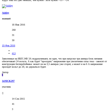
Вдруг ваш БП дает меньше, чем нужно? Хотя нужно +15 - +24.
Ashley
знающий
18 Янв 2016
260
31
30
19 Фев 2016
#13
Заявленные на ИБП 24В 3А подразумевают, по идее, что при нагрузке три ампера блок питания
обеспечивает 24 вольта. А как будет "проседать" напряжение при увеличении силы тока - зависит от
конструкции бесперебойника: может он на 3,5 амперах уже сгорит, а может и на 6 А напряжение
просядет вольт до 20, но держаться будет.
Автор
J
JoNICK297
участник
14 Сен 2015
41
3