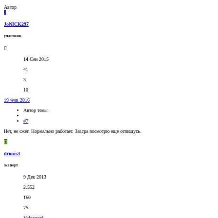
Автор
J
JoNICK297
участник
14 Сен 2015
41
3
10
19 Фев 2016
Автор темы
#7
Нет, не сжег. Нормально работает. Завтра посмотрю еще отпишусь.
D
dronis3
эксперт
9 Дек 2013
2.552
160
75
Volgograd