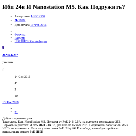
Ибп 24в И Nanostation M5. Как Подружить?
Автор темы
JoNICK297
👁 5818
Дата начала
19 Фев 2016
Форумы
Разделы
UBIQUITI Общий форум
J
JoNICK297
участник
14 Сен 2015
41
3
10
19 Фев 2016
#1
Доброго времени суток.
Такое дело. Есть NanoStation M5. Питается от PoE 24В 0,5А, на выходе в нем реально 25В.
Нормально работает. И есть ИБП 24В 3А, реально на выходе 28В. Подключаю NanoStation M5 к
ИБП - не включается. Есть ли у кого схема PoE Ubiquiti? И вообще, кто-нибудь пробовал
использовать вместо PoE ИБП?