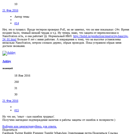
10
21 Фев 2016
Автор темы
#14
Нет, это я тупанул. Вроде тестером проверил PoE, но не заметил, что он мне показывал -24v. Время
позднее было, темный низкий чердак и т.д. Ну теперь знаю, что защита от переполюсовки в
NanoStation есть, и она работает ))). Нормальный ИБП.
http://bolid.ru/production/reserve/rip-base/rip-
24_01.html
Больше 8 лет с ними работаю. А извращения к тому, что на высотке установлены
несколько NanoStation, ветром сломало дерево, обрыв проводов. Пока устранили обрыв меня
достали звонками.
Ashley
знающий
18 Янв 2016
260
31
30
21 Фев 2016
#15
Ну что же, 'опыт - сын ошибок трудных'.
Получено наглядное подтверждение наличия и работы защиты от ошибок в полярности )
Войдите или зарегистрируйтесь для ответа.
Поделиться:
Facebook
Twitter
Reddit
Pinterest
Tumblr
WhatsApp
Электронная почта
Поделиться
Ссылка