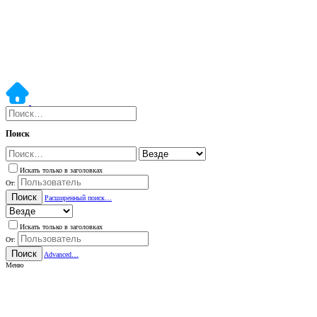
Поиск
Искать только в заголовках
От:
Поиск
Расширенный поиск…
Искать только в заголовках
От:
Поиск
Advanced…
Меню