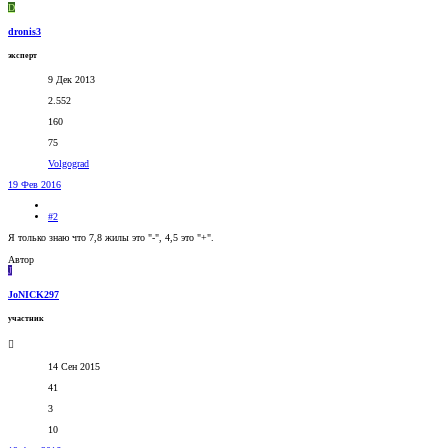
D
dronis3
эксперт
9 Дек 2013
2.552
160
75
Volgograd
19 Фев 2016
#2
Я только знаю что 7,8 жилы это "-", 4,5 это "+".
Автор
J
JoNICK297
участник
14 Сен 2015
41
3
10