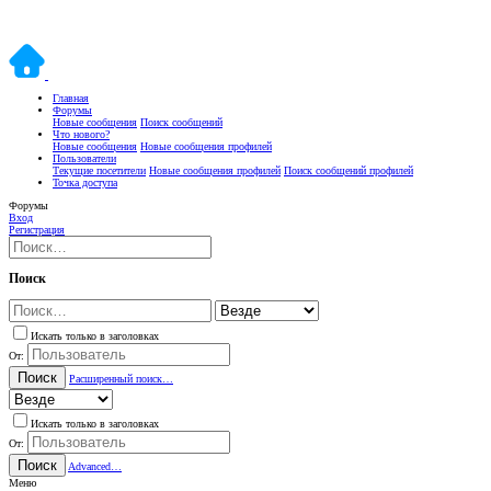
Главная
Форумы
Новые сообщения
Поиск сообщений
Что нового?
Новые сообщения
Новые сообщения профилей
Пользователи
Текущие посетители
Новые сообщения профилей
Поиск сообщений профилей
Точка доступа
Форумы
Вход
Регистрация
Поиск
Искать только в заголовках
От:
Поиск
Расширенный поиск…
Искать только в заголовках
От:
Поиск
Advanced…
Меню