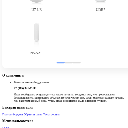
U7-LR
UDR7
NS-5AC
О комьюнити
Телефон заказа оборудования:
+7 (965) 341-41-38
Наше сообщество существует уже много лет и мы гордимся тем, что предоставляем
беспристрастное, критическое обсуждение технических тем, среди мастеров разного уровня.
Мы работаем каждый день, чтобы наше сообщество было одним из лучших.
Быстрая навигация
Главная
Форумы
Обратная связь
Точка доступа
Меню пользователя
Login