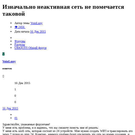
Изначально неактивная сеть не помечается
таковой
Автор темы
VoinLuny
👁 2456
Дата начала
16 Дек 2015
Форумы
Разделы
UBIQUITI Общий форум
V
VoinLuny
новичок
16 Дек 2015
1
0
0
16 Дек 2015
#1
Здравствуйте, уважаемые форумчане!
У меня есть проблема, и я надеюсь, что вы сможете помочь мне её решить:
У меня есть unifi сеть, которая состоит из 24 устройств. Мне нужно создать WIFI и транслировать его
через 2 точки из этих 24. Конечно, намного удобнее будет отключить эту сеть во время создания, и