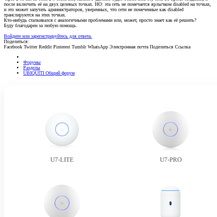
после включить её на двух целевых точках. НО: эта сеть не помечается ярлычком disabled на точках,
и это может запутать администраторов, уверенных, что сети не помеченные как disabled
транслируются на этих точках.
Кто-нибудь сталкивался с аналогичными проблемами или, может, просто знает как её решить?
Буду благодарен за любую помощь.
Войдите или зарегистрируйтесь для ответа.
Поделиться:
Facebook
Twitter
Reddit
Pinterest
Tumblr
WhatsApp
Электронная почта
Поделиться
Ссылка
Форумы
Разделы
UBIQUITI Общий форум
U7-LITE
U7-PRO