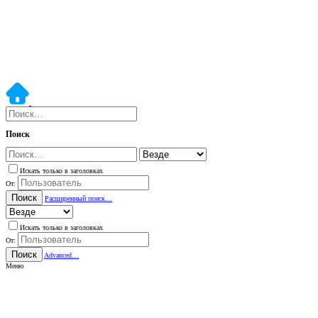
Поиск
Искать только в заголовках
От:
Поиск
Расширенный поиск…
Искать только в заголовках
От:
Поиск
Advanced…
Меню